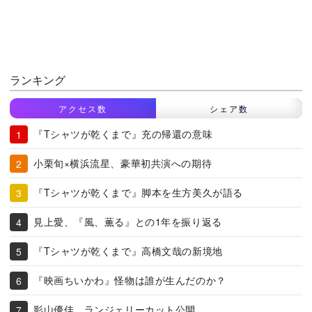
ランキング
アクセス数
シェア数
『Tシャツが乾くまで』充の帰還の意味
小栗旬×横浜流星、豪華初共演への期待
『Tシャツが乾くまで』脚本を生方美久が語る
見上愛、『風、薫る』との1年を振り返る
『Tシャツが乾くまで』高橋文哉の新境地
『映画ちいかわ』怪物は誰が生んだのか？
影山優佳、ランジェリーカット公開