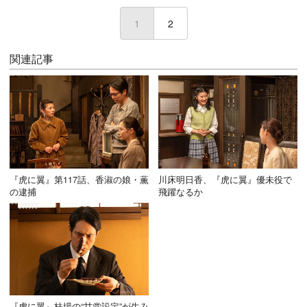
1
(current)
2
関連記事
『虎に翼』第117話、香淑の娘・薫
川床明日香、『虎に翼』優未役で
の逮捕
飛躍なるか
『虎に翼』桂場の“甘党設定”が生み