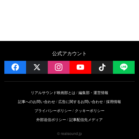
公式アカウント
facebook
x
instagram
YouTube
Follow on 
LI
リアルサウンド映画部とは
編集部・運営情報
記事へのお問い合わせ
広告に関するお問い合わせ
採用情報
プライバシーポリシー
クッキーポリシー
外部送信ポリシー
記事配信先メディア
© realsound.jp