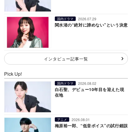
2026.07.29
国内ドラマ
関水渚の“絶対に諦めない”という決意
インタビュー記事一覧
Pick Up!
2026.08.02
国内ドラマ
白石聖、デビュー10年目を迎えた現
在地
2026.08.01
アニメ
梅原裕一郎、“低音ボイス”の試行錯誤