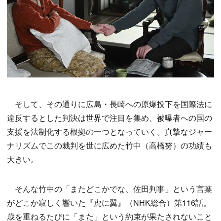
そして、その通りに広島・長崎への原爆投下を国際法に
違反するとした判決は世界で注目を集め、被曝者への国の
支援を法制化する根拠の一つとなっていく。真摯なジャー
ナリズムでこの裁判を世に広めた竹中（高橋努）の功績も
大きい。
そんな竹中の「またどこかでな、佐田判事」という言葉
がどこか寂しく響いた『虎に翼』（NHK総合）第116話。
歳を重ねるたびに「また」という約束が果たされないこと