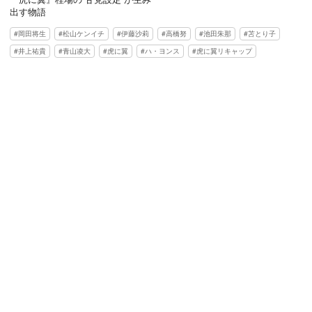
出す物語
岡田将生
松山ケンイチ
伊藤沙莉
高橋努
池田朱那
苫とり子
井上祐貴
青山凌大
虎に翼
ハ・ヨンス
虎に翼リキャップ