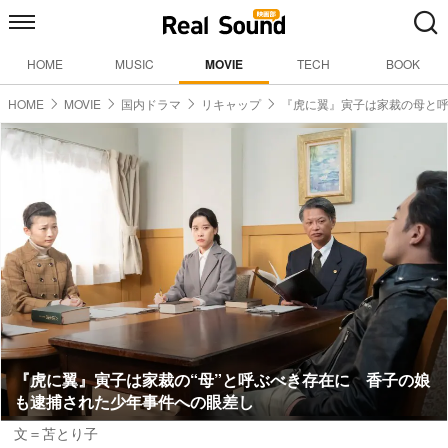
HOME
MUSIC
MOVIE
TECH
BOOK
HOME
MOVIE
国内ドラマ
リキャップ
『虎に翼』寅子は家裁の母と
『虎に翼』寅子は家裁の“母”と呼ぶべき存在に 香子の娘
も逮捕された少年事件への眼差し
文＝苫とり子