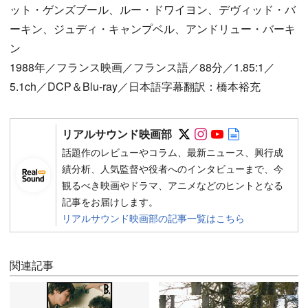
ット・ゲンズブール、ルー・ドワイヨン、デヴィッド・バ
ーキン、ジュディ・キャンプベル、アンドリュー・バーキ
ン
1988年／フランス映画／フランス語／88分／1.85:1／
5.1ch／DCP＆Blu-ray／日本語字幕翻訳：橋本裕充
Follow on SNS
Follow on SNS
Follow on SN
Author web 
リアルサウンド映画部
話題作のレビューやコラム、最新ニュース、興行成
績分析、人気監督や役者へのインタビューまで、今
観るべき映画やドラマ、アニメなどのヒントとなる
記事をお届けします。
リアルサウンド映画部の記事一覧はこちら
関連記事