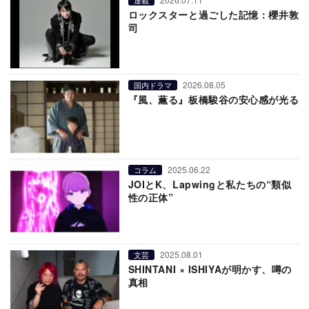
ロックスターと過ごした記憶：櫻井敦
司
2026.08.05
国内ドラマ
『風、薫る』板橋駿谷の安心感が光る
2025.06.22
コラム
JOIとK、Lapwingと私たちの“類似
性の正体”
2025.08.01
文芸
SHINTANI × ISHIYAが明かす、噂の
真相