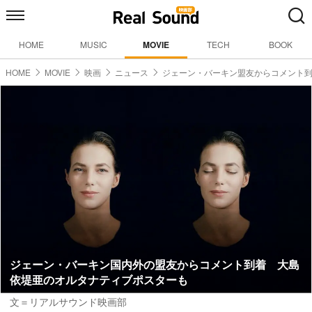
HOME
MUSIC
MOVIE
TECH
BOOK
HOME
MOVIE
映画
ニュース
ジェーン・バーキン盟友からコメント
ジェーン・バーキン国内外の盟友からコメント到着 大島
依堤亜のオルタナティブポスターも
文＝リアルサウンド映画部