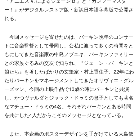
『アニエス V. によるジェーン B.』と『カンフーマスタ
ー！』がデジタルレストア版・新訳日本語字幕版で公開さ
れる。
今回メッセージを寄せたのは、バーキン晩年のコンサー
トに音楽監督として帯同し、公私に渡って多くの時間をと
もにしてきた音楽家の中島ノブユキ、バーキンファミリー
との家族ぐるみの交友で知られ、『ジェーン・バーキンと
娘たち』を著したばかりの文筆家・村上香住子、22年にわ
たりバーキンをマネージメントしてきたオリヴィエ・グル
ーズマン、今回の上映作品で13歳の時にバーキンと共演
し、かつヴァルダとジャック・ドゥミの息子としても著名
なマチュー・ドゥミの4名。それぞれバーキンとある時間
を共にした4人だからこそのメッセージとなっている。
また、本企画のポスターデザインを手がけている大島依