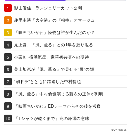
影山優佳、ランジェリーカット公開
趣里主演『大空港』の『相棒』オマージュ
『映画ちいかわ』怪物は誰が生んだのか？
見上愛、『風、薫る』との1年を振り返る
小栗旬×横浜流星、豪華初共演への期待
美山加恋が『風、薫る』で見せる“母”の顔
“朝ドラ”とともに躍進した中村倫也
『風、薫る』中村倫也演じる藤次の正体が判明
『映画ちいかわ』EDテーマからその後を考察
『Tシャツが乾くまで』充の帰還の意味
05:13更新