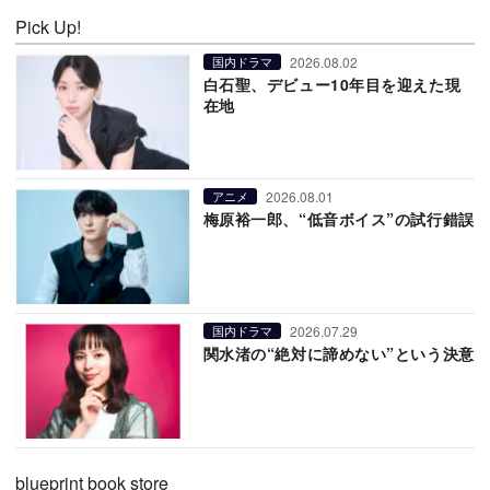
Pick Up!
2026.08.02
国内ドラマ
白石聖、デビュー10年目を迎えた現
在地
2026.08.01
アニメ
梅原裕一郎、“低音ボイス”の試行錯誤
2026.07.29
国内ドラマ
関水渚の“絶対に諦めない”という決意
blueprint book store