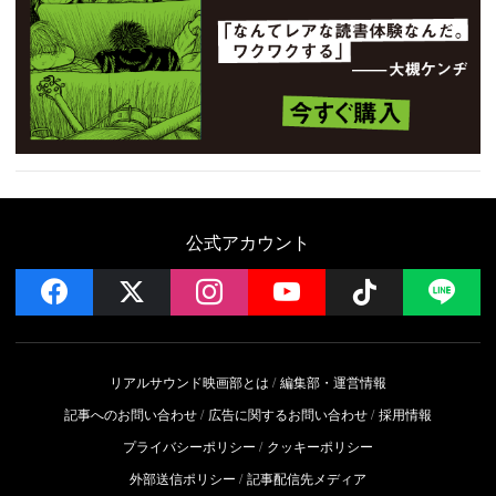
公式アカウント
facebook
x
instagram
YouTube
Follow on 
LI
リアルサウンド映画部とは
編集部・運営情報
記事へのお問い合わせ
広告に関するお問い合わせ
採用情報
プライバシーポリシー
クッキーポリシー
外部送信ポリシー
記事配信先メディア