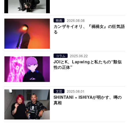
2026.08.08
映画
カンザキイオリ、『禍禍女』の狂気語
る
2025.06.22
コラム
JOIとK、Lapwingと私たちの“類似
性の正体”
2025.08.01
文芸
SHINTANI × ISHIYAが明かす、噂の
真相