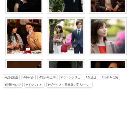
松岡茉優
中村蒼
岩井拳士朗
ウエンツ瑛士
白洲迅
田中みな実
滝沢カレン
すなくじら
ギークス～警察署の変人たち～