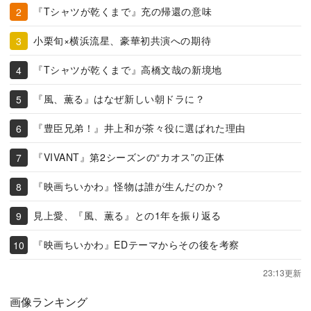
『Tシャツが乾くまで』充の帰還の意味
小栗旬×横浜流星、豪華初共演への期待
『Tシャツが乾くまで』高橋文哉の新境地
『風、薫る』はなぜ新しい朝ドラに？
『豊臣兄弟！』井上和が茶々役に選ばれた理由
『VIVANT』第2シーズンの“カオス”の正体
『映画ちいかわ』怪物は誰が生んだのか？
見上愛、『風、薫る』との1年を振り返る
『映画ちいかわ』EDテーマからその後を考察
23:13更新
画像ランキング