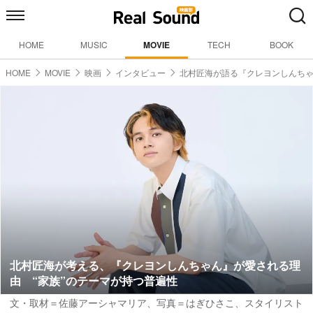
HOME
MUSIC
MOVIE
TECH
BOOK
HOME
MOVIE
映画
インタビュー
北村匠海が語る『クレヨンしんち
北村匠海が考える、『クレヨンしんちゃん』が愛される理
由 “家族”のテーマが持つ普遍性
文・取材＝佐藤アーシャマリア
、
写真＝はぎひさこ
、スタイリスト