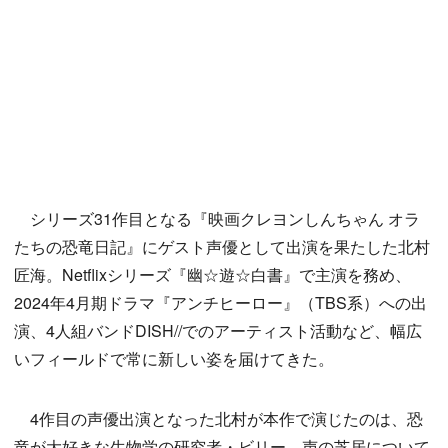
シリーズ31作目となる『映画クレヨンしんちゃん オラ
たちの恐竜日記』にゲスト声優として出演を果たした北村
匠海。Netflixシリーズ『幽☆遊☆白書』で主演を務め、
2024年4月期ドラマ『アンチヒーロー』（TBS系）への出
演、4人組バンドDISH//でのアーティスト活動など、幅広
いフィールドで常に新しい姿を届けてきた。
4作目の声優出演となった北村が本作で演じたのは、恐
竜が大好きな生物学の研究者・ビリー。声の芝居について