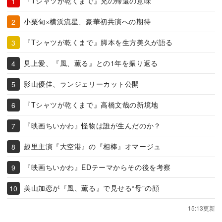
『Tシャツが乾くまで』充の帰還の意味
小栗旬×横浜流星、豪華初共演への期待
『Tシャツが乾くまで』脚本を生方美久が語る
見上愛、『風、薫る』との1年を振り返る
影山優佳、ランジェリーカット公開
『Tシャツが乾くまで』高橋文哉の新境地
『映画ちいかわ』怪物は誰が生んだのか？
趣里主演『大空港』の『相棒』オマージュ
『映画ちいかわ』EDテーマからその後を考察
美山加恋が『風、薫る』で見せる“母”の顔
15:13更新