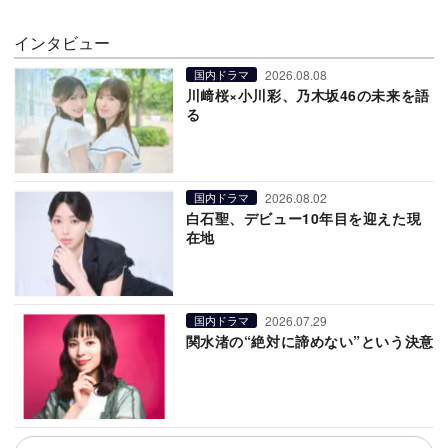
インタビュー
2026.08.08
国内ドラマ
川﨑桜×小川彩、乃木坂46の未来を語
る
2026.08.02
国内ドラマ
白石聖、デビュー10年目を迎えた現
在地
2026.07.29
国内ドラマ
関水渚の“絶対に諦めない”という決意