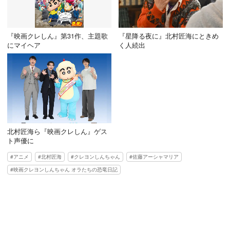
『映画クレしん』第31作、主題歌
『星降る夜に』北村匠海にときめ
にマイヘア
く人続出
北村匠海ら『映画クレしん』ゲス
ト声優に
アニメ
北村匠海
クレヨンしんちゃん
佐藤アーシャマリア
映画クレヨンしんちゃん オラたちの恐竜日記