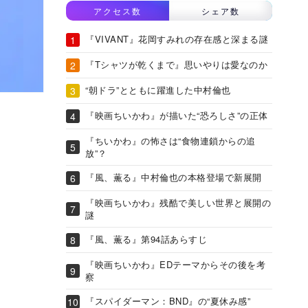
アクセス数
シェア数
『VIVANT』花岡すみれの存在感と深まる謎
『Tシャツが乾くまで』思いやりは愛なのか
“朝ドラ”とともに躍進した中村倫也
『映画ちいかわ』が描いた“恐ろしさ”の正体
『ちいかわ』の怖さは“食物連鎖からの追
放”？
『風、薫る』中村倫也の本格登場で新展開
『映画ちいかわ』残酷で美しい世界と展開の
謎
『風、薫る』第94話あらすじ
『映画ちいかわ』EDテーマからその後を考
察
『スパイダーマン：BND』の“夏休み感”