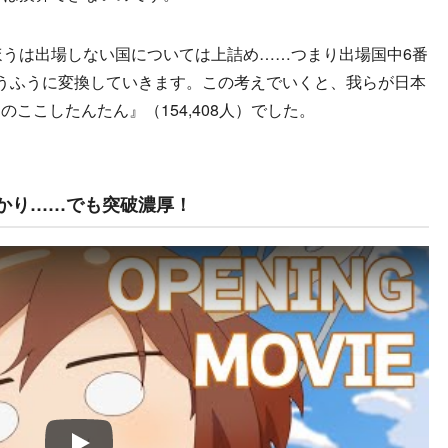
ほうは出場しない国については上詰め……つまり出場国中6番
うふうに変換していきます。この考えでいくと、我らが日本
ここしたんたん』（154,408人）でした。
かり……でも突破濃厚！