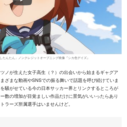
Play
こしたんたん」ノンクレジットオープニング映像『シカ色デイズ』
ツノが生えた女子高生（？）の出会いから始まるギャグア
まざまな動画やSNSでの振る舞いで話題を呼び続けていま
間を騒がせている今の日本サッカー界とリンクするところが
ワー数の増加が目覚ましい作品だけに景気がいいったらあり
ントラーズ所属選手はいませんけど。