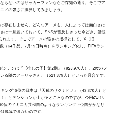
にならないのはサッカーファンならご存知の通り。そこでア
アニメの強さに換算してみましょう。
は存在しません。どんなアニメも、人によっては面白さは
さは一旦置いておいて、SNSが普及しきった今どき、話題
じられます。そこでアニメの強さの指標として、X（旧
ー数（64作品、7月19日時点）をランキング化し、FIFAラン
ンチンは『【推しの子】第2期』（828,970人）、2位のフ
る隣のアーリャさん』（521,379人）といった具合です。
キング18位の日本は『天穂のサクナヒメ』（43,370人）と
い！」とテンションが上がるところなのですが、今回のパリ
150位のドミニカ共和国のようなランキング下位国がかなり
では換算できないのです。