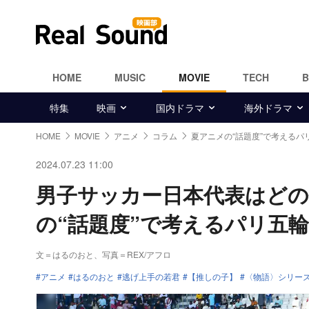
HOME
MUSIC
MOVIE
TECH
特集
映画
国内ドラマ
海外ドラマ
HOME
MOVIE
アニメ
コラム
夏アニメの“話題度”で考えるパ
2024.07.23 11:00
男子サッカー日本代表はどの
の“話題度”で考えるパリ五輪
文＝はるのおと
、写真＝REX/アフロ
アニメ
はるのおと
逃げ上手の若君
【推しの子】
〈物語〉シリーズ