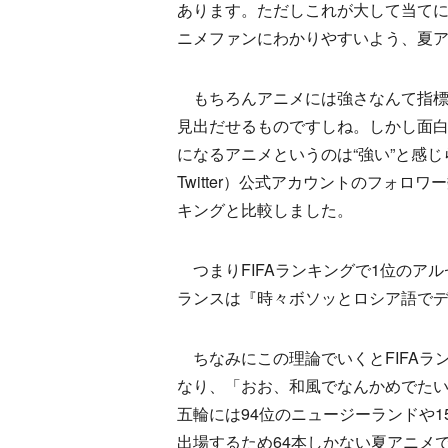
あります。ただしこれが大して当て
ニメファンにわかりやすいよう、夏
もちろんアニメには強さなんて指標
見出だせるものですしね。しかし面白
になるアニメというのは“強い”と感
Twitter）公式アカウントのフォロワ
キングと比較しました。
つまりFIFAランキングで1位のアルゼ
ランスは『時々ボソッとロシア語でデレ
ちなみにこの理論でいくとFIFAラン
なり、「おお、和風でなんかめでた
五輪には94位のニュージーランドや
出場するため64本しかない夏アニメ