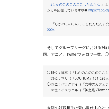
「
#しかのこのこのここしたんたん
」は
シカを応援しています🦌⚽
https://t.co/
— 『しかのこのこのここしたんたん』公式【T
2024
そしてグループリーグにおける対戦ア
国、アニメ、Twitterフォロワー数
◯18位：日本（『しかのこのこのここした
53位：マリ（『JOCHUM』131,528
◯62位：パラグアイ（『女神のカフェテラス
78位：イスラエル（『神之塔 -Tower of G
今回の対戦相手は若い世代中心とい