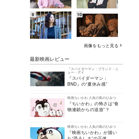
画像をもっと見る
最新映画レビュー
『スパイダーマン：ブランド・ニ
ュー・デイ
『スパイダーマン：
BND』の“夏休み感”
映画ちいかわ 人魚の島のひみつ
『ちいかわ』の怖さは“食
物連鎖からの追放”？
映画ちいかわ 人魚の島のひみつ
『映画ちいかわ』が描い
た“恐ろしさ”の正体