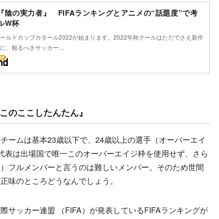
『陰の実力者』 FIFAランキングとアニメの“話題度”で考
ルW杯
Aワールドカップカタール2022が始まります。2022年秋クールはただでさえ新作
に、観るべきサッカー…
このここしたんたん』
ームは基本23歳以下で、24歳以上の選手（オーバーエイ
代表は出場国で唯一このオーバーエイジ枠を使用せず、さら
て）フルメンバーと言うのは難しいメンバー。そのため世間
、正味のところどうなんでしょう。
ッカー連盟 （FIFA）が発表しているFIFAランキングが