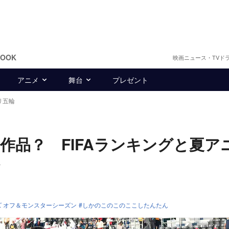
BOOK
映画ニュース・TVド
アニメ
舞台
プレゼント
リ五輪
作品？ FIFAランキングと夏ア
 オフ＆モンスターシーズン
しかのこのこのここしたんたん