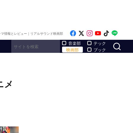
Like on Facebook
Follow on x
Follow on Inst
Follow on Y
Follow on
Follo
ラマ情報とレビュー｜リアルサウンド映画部
サ
音楽部
テック
映画部
ブック
ニメ