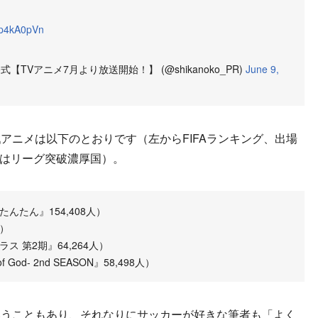
ofp4kA0pVn
Vアニメ7月より放送開始！】 (@shikanoko_PR)
June 9,
ニメは以下のとおりです（左からFIFAランキング、出場
。◯はリーグ突破濃厚国）。
んたん』154,408人）
人）
 第2期』64,264人）
od- 2nd SEASON』58,498人）
うこともあり、それなりにサッカーが好きな筆者も「よく