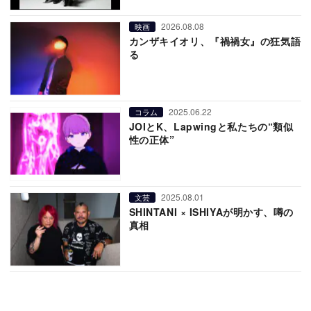
2026.08.08
映画
カンザキイオリ、『禍禍女』の狂気語
る
2025.06.22
コラム
JOIとK、Lapwingと私たちの“類似
性の正体”
2025.08.01
文芸
SHINTANI × ISHIYAが明かす、噂の
真相