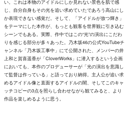
い。これは本物のアイドルにしか見れない景色を肌で感
じ、自分自身もその光を追い求めていたであろう高山にし
か表現できない感覚だ。そして、「アイドルが放つ輝き」
をテーマにした本作が、もっとも観客を世界観に引き込む
シーンでもある。実際、作中ではこの“光”の演出にこだわ
りを感じる部分が多々あった。乃木坂46の公式YouTubeチ
ャンネル「乃木坂工事中」にて公開された、メンバーの井
上和と賀喜遥香が「CloverWorks」に潜入するという企画
においても、本作のプロデューサーが「光の演出を意識し
て監督は作っている」と語っており納得。主人公が追い求
めるアイドル像と直面するアイドルの闇、そしてこのキャ
ッチコピーの3点を照らし合わせながら観てみると、より
作品を楽しめるように思う。