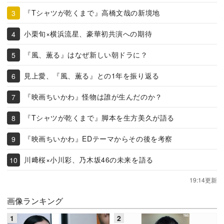
『Tシャツが乾くまで』高橋文哉の新境地
小栗旬×横浜流星、豪華初共演への期待
『風、薫る』はなぜ新しい朝ドラに？
見上愛、『風、薫る』との1年を振り返る
『映画ちいかわ』怪物は誰が生んだのか？
『Tシャツが乾くまで』脚本を生方美久が語る
『映画ちいかわ』EDテーマからその後を考察
川﨑桜×小川彩、乃木坂46の未来を語る
19:14更新
画像ランキング