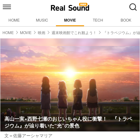
HOME
MUSIC
MOVIE
TECH
BOOK
HOME
MOVIE
映画
週末映画館でこれ観よう！
『トラペジウム』が辿
高山一実×西野七瀬のおじいちゃん役に衝撃！ 『トラペ
ジウム』が辿り着いた“光”の景色
文＝佐藤アーシャマリア