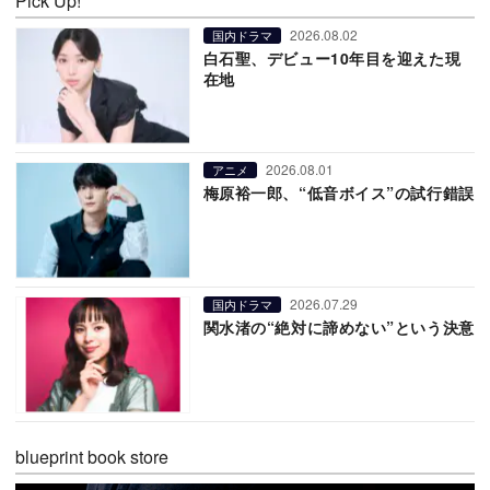
Pick Up!
2026.08.02
国内ドラマ
白石聖、デビュー10年目を迎えた現
在地
2026.08.01
アニメ
梅原裕一郎、“低音ボイス”の試行錯誤
2026.07.29
国内ドラマ
関水渚の“絶対に諦めない”という決意
blueprint book store