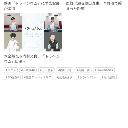
映画『トラペジウム』に羊宮妃那
西野七瀬＆堀田真由、再共演で縮
が出演
まった距離
木全翔也＆内村光良、『トラペジ
ウム』出演へ
アニメ
乃木坂46
上田麗奈
西野七瀬
高山一実
CloverWorks
羊宮妃那
佐藤アーシャマリア
結川あさき
トラペジウム
相川遥花