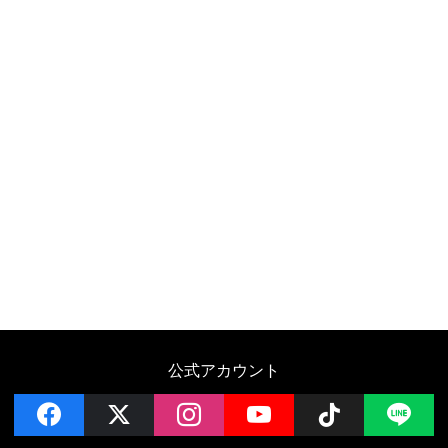
公式アカウント
facebook
x
instagram
YouTube
Follow on 
LI