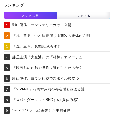
ランキング
アクセス数
シェア数
影山優佳、ランジェリーカット公開
『風、薫る』中村倫也演じる藤次の正体が判明
『風、薫る』第95話あらすじ
趣里主演『大空港』の『相棒』オマージュ
『映画ちいかわ』怪物は誰が生んだのか？
影山優佳、白ワンピ姿でスタイル際立つ
『VIVANT』花岡すみれの存在感と深まる謎
『スパイダーマン：BND』の“夏休み感”
“朝ドラ”とともに躍進した中村倫也