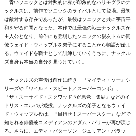
青いソニックとは対照的に赤が印象的なハリモグラのナ
ックルズは、前作でソニックのライバルとして登場。最初
は敵対する存在であったが、最後はソニックと共に宇宙平
和を守る仲間となった。本作では最強の戦士ナックルズが
主人公となり、前作にも登場したソニックの親友トムの同
僚ウェイド・ウィップルを弟子にすることから物語が始ま
る。ウェイドを戦士として訓練していくうちに、ナックル
ズ自身も本当の自分を見つけていく。
ナックルズの声優は前作に続き、『マイティ・ソー』シ
リーズや『ワイルド・スピード／スーパーコンボ』、
『ザ・スーサイド・スクワッド “極”悪党、集結』などのイ
ドリス・エルバが続投。ナックルズの弟子となるウェイ
ド・ウィップル役は、『目指せ！スーパースター』などで
知られる俳優兼コメディアンのアダム・パリーが再び演じ
る。さらに、エディ・パターソン、ジュリアン・バラッ