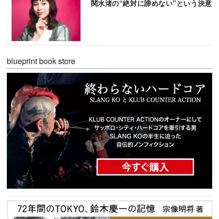
関水渚の“絶対に諦めない”という決意
blueprint book store