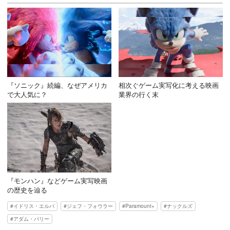
『ソニック』続編、なぜアメリカ
相次ぐゲーム実写化に考える映画
で大人気に？
業界の行く末
『モンハン』などゲーム実写映画
の歴史を辿る
イドリス・エルバ
ジェフ・フォウラー
Paramount+
ナックルズ
アダム・パリー