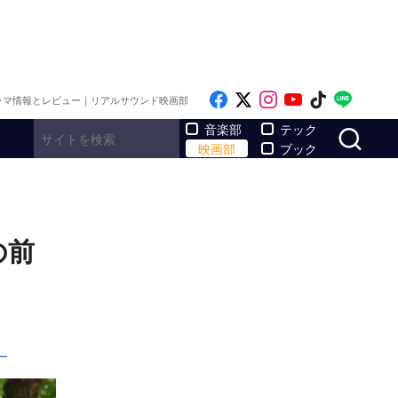
Like on Facebook
Follow on x
Follow on Inst
Follow on Y
Follow on
Follo
ラマ情報とレビュー｜リアルサウンド映画部
サ
音楽部
テック
映画部
ブック
の前
ー