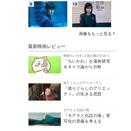
画像をもっと見る
最新映画レビュー
映画ちいかわ 人魚の島のひみつ
『ちいかわ』を漫画研究
＆キャラ論から分析
借りぐらしのアリエッティ
『借りぐらしのアリエッ
ティ』の生きる思想
モアナと伝説の海
『モアナと伝説の海』実
写化の意義を考える