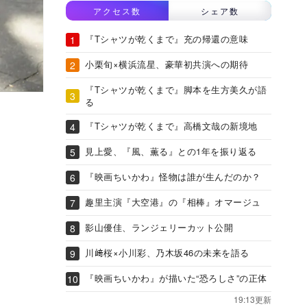
アクセス数
シェア数
『Tシャツが乾くまで』充の帰還の意味
小栗旬×横浜流星、豪華初共演への期待
『Tシャツが乾くまで』脚本を生方美久が語
る
『Tシャツが乾くまで』高橋文哉の新境地
見上愛、『風、薫る』との1年を振り返る
『映画ちいかわ』怪物は誰が生んだのか？
趣里主演『大空港』の『相棒』オマージュ
影山優佳、ランジェリーカット公開
川﨑桜×小川彩、乃木坂46の未来を語る
『映画ちいかわ』が描いた“恐ろしさ”の正体
19:13更新