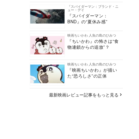
『スパイダーマン：ブランド・ニ
ュー・デイ
『スパイダーマン：
BND』の“夏休み感”
映画ちいかわ 人魚の島のひみつ
『ちいかわ』の怖さは“食
物連鎖からの追放”？
映画ちいかわ 人魚の島のひみつ
『映画ちいかわ』が描い
た“恐ろしさ”の正体
最新映画レビュー記事をもっと見る