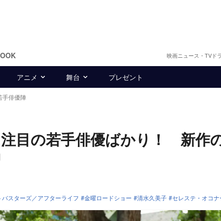
BOOK
映画ニュース・TVド
アニメ
舞台
プレゼント
若手俳優陣
は注目の若手俳優ばかり！ 新作
習
トバスターズ／アフターライフ
金曜ロードショー
清水久美子
セレステ・オコナ