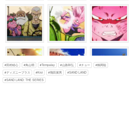
田村睦心
鳥山明
Tempalay
山路和弘
チョー
鶴岡聡
ディズニープラス
Kroi
飛田展男
SAND LAND
SAND LAND: THE SERIES