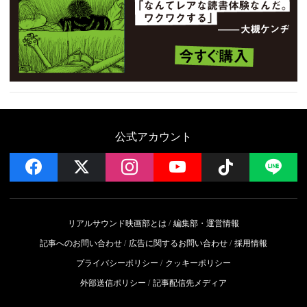
公式アカウント
facebook
x
instagram
YouTube
Follow on 
LI
リアルサウンド映画部とは
編集部・運営情報
記事へのお問い合わせ
広告に関するお問い合わせ
採用情報
プライバシーポリシー
クッキーポリシー
外部送信ポリシー
記事配信先メディア