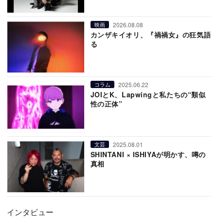
2026.08.08
映画
カンザキイオリ、『禍禍女』の狂気語
る
2025.06.22
コラム
JOIとK、Lapwingと私たちの“類似
性の正体”
2025.08.01
文芸
SHINTANI × ISHIYAが明かす、噂の
真相
インタビュー