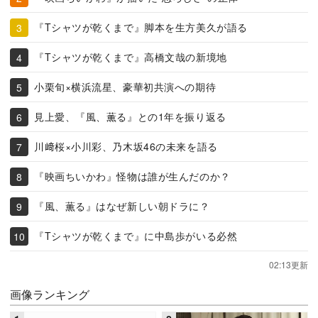
『Tシャツが乾くまで』脚本を生方美久が語る
『Tシャツが乾くまで』高橋文哉の新境地
小栗旬×横浜流星、豪華初共演への期待
見上愛、『風、薫る』との1年を振り返る
川﨑桜×小川彩、乃木坂46の未来を語る
『映画ちいかわ』怪物は誰が生んだのか？
『風、薫る』はなぜ新しい朝ドラに？
『Tシャツが乾くまで』に中島歩がいる必然
02:13更新
画像ランキング