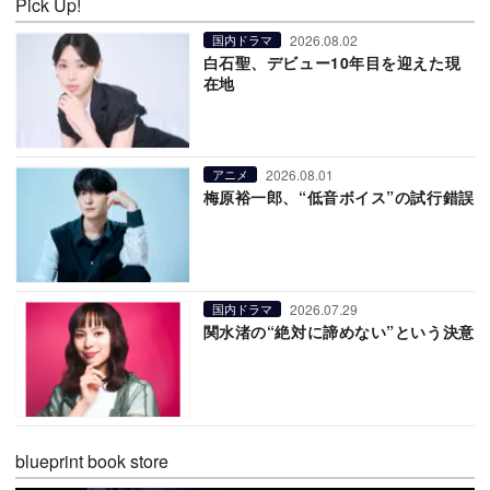
Pick Up!
2026.08.02
国内ドラマ
白石聖、デビュー10年目を迎えた現
在地
2026.08.01
アニメ
梅原裕一郎、“低音ボイス”の試行錯誤
2026.07.29
国内ドラマ
関水渚の“絶対に諦めない”という決意
blueprint book store