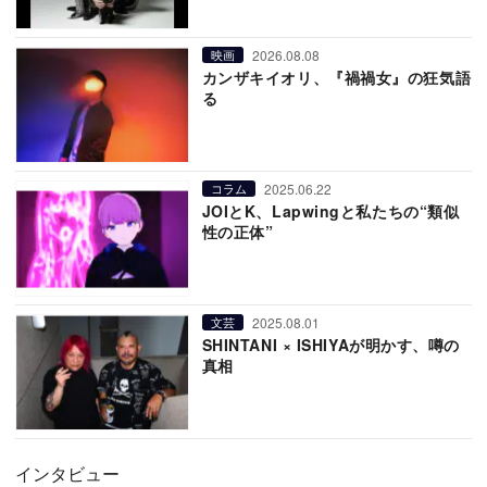
2026.08.08
映画
カンザキイオリ、『禍禍女』の狂気語
る
2025.06.22
コラム
JOIとK、Lapwingと私たちの“類似
性の正体”
2025.08.01
文芸
SHINTANI × ISHIYAが明かす、噂の
真相
インタビュー