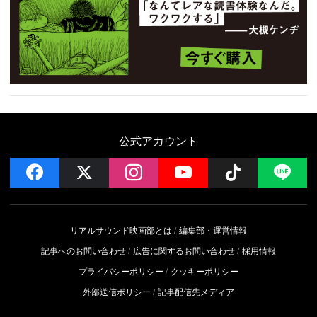
公式アカウント
facebook
x
instagram
YouTube
Follow on 
LI
リアルサウンド映画部とは
編集部・運営情報
記事へのお問い合わせ
広告に関するお問い合わせ
採用情報
プライバシーポリシー
クッキーポリシー
外部送信ポリシー
記事配信先メディア