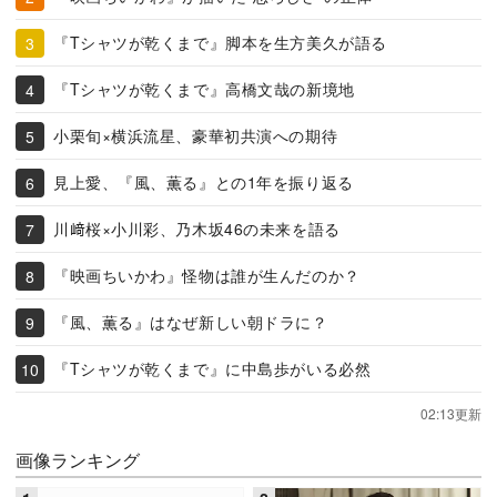
『Tシャツが乾くまで』脚本を生方美久が語る
『Tシャツが乾くまで』高橋文哉の新境地
小栗旬×横浜流星、豪華初共演への期待
見上愛、『風、薫る』との1年を振り返る
川﨑桜×小川彩、乃木坂46の未来を語る
『映画ちいかわ』怪物は誰が生んだのか？
『風、薫る』はなぜ新しい朝ドラに？
『Tシャツが乾くまで』に中島歩がいる必然
02:13更新
画像ランキング