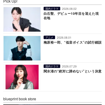
Pick Up!
2026.08.02
国内ドラマ
白石聖、デビュー10年目を迎えた現
在地
2026.08.01
アニメ
梅原裕一郎、“低音ボイス”の試行錯誤
2026.07.29
国内ドラマ
関水渚の“絶対に諦めない”という決意
blueprint book store