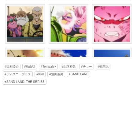
田村睦心
鳥山明
Tempalay
山路和弘
チョー
鶴岡聡
ディズニープラス
Kroi
飛田展男
SAND LAND
SAND LAND: THE SERIES