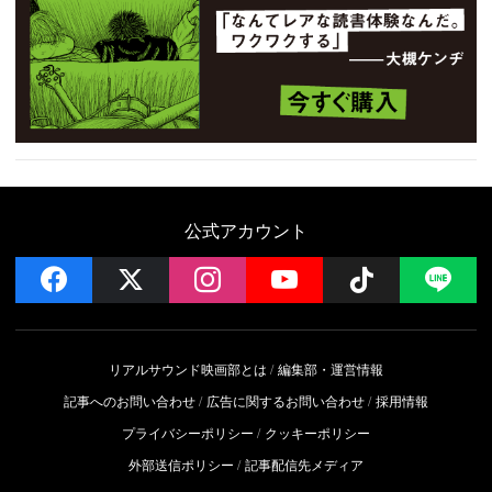
公式アカウント
facebook
x
instagram
YouTube
Follow on 
LI
リアルサウンド映画部とは
編集部・運営情報
記事へのお問い合わせ
広告に関するお問い合わせ
採用情報
プライバシーポリシー
クッキーポリシー
外部送信ポリシー
記事配信先メディア