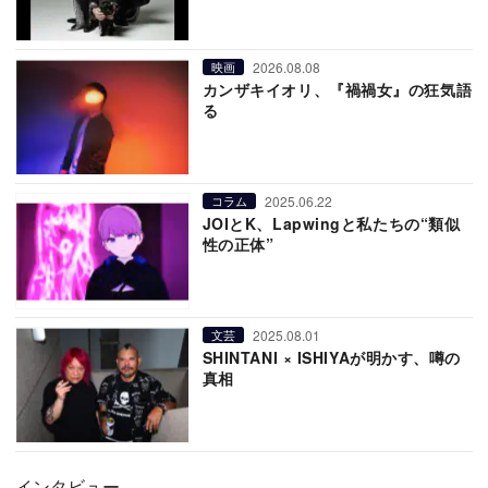
2026.08.08
映画
カンザキイオリ、『禍禍女』の狂気語
る
2025.06.22
コラム
JOIとK、Lapwingと私たちの“類似
性の正体”
2025.08.01
文芸
SHINTANI × ISHIYAが明かす、噂の
真相
インタビュー