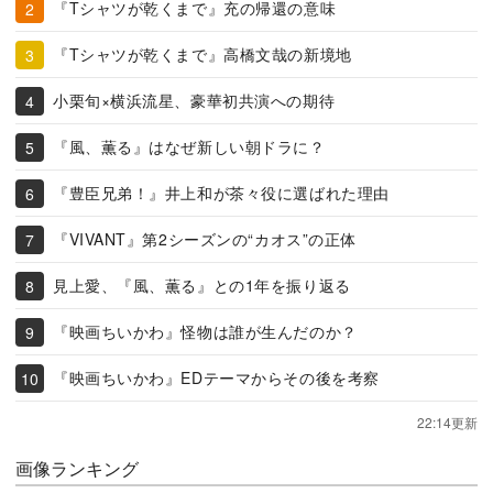
『Tシャツが乾くまで』充の帰還の意味
『Tシャツが乾くまで』高橋文哉の新境地
小栗旬×横浜流星、豪華初共演への期待
『風、薫る』はなぜ新しい朝ドラに？
『豊臣兄弟！』井上和が茶々役に選ばれた理由
『VIVANT』第2シーズンの“カオス”の正体
見上愛、『風、薫る』との1年を振り返る
『映画ちいかわ』怪物は誰が生んだのか？
『映画ちいかわ』EDテーマからその後を考察
22:14更新
画像ランキング