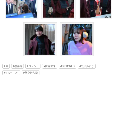
嵐
櫻井翔
ジェシー
比嘉愛未
SixTONES
黒沢あすか
すなくじら
新空港占拠