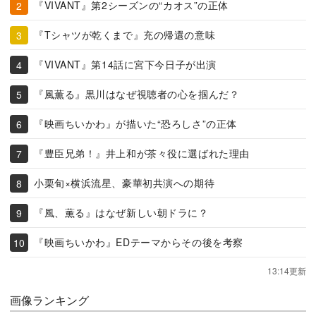
『VIVANT』第2シーズンの“カオス”の正体
『Tシャツが乾くまで』充の帰還の意味
『VIVANT』第14話に宮下今日子が出演
『風薫る』黒川はなぜ視聴者の心を掴んだ？
『映画ちいかわ』が描いた“恐ろしさ”の正体
『豊臣兄弟！』井上和が茶々役に選ばれた理由
小栗旬×横浜流星、豪華初共演への期待
『風、薫る』はなぜ新しい朝ドラに？
『映画ちいかわ』EDテーマからその後を考察
13:14更新
画像ランキング