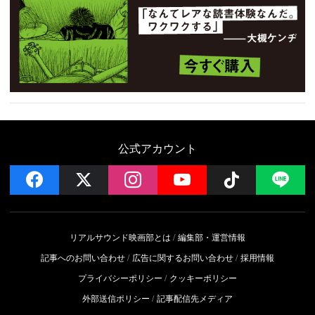
公式アカウント
facebook
x
instagram
YouTube
Follow on 
LI
リアルサウンド映画部とは
編集部・運営情報
記事へのお問い合わせ
広告に関するお問い合わせ
採用情報
プライバシーポリシー
クッキーポリシー
外部送信ポリシー
記事配信先メディア