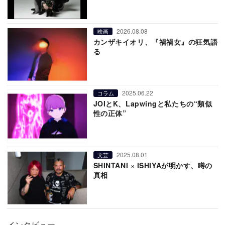
2026.08.08
映画
カンザキイオリ、『禍禍女』の狂気語
る
2025.06.22
コラム
JOIとK、Lapwingと私たちの“類似
性の正体”
2025.08.01
文芸
SHINTANI × ISHIYAが明かす、噂の
真相
インタビュー