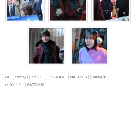
嵐
櫻井翔
ジェシー
比嘉愛未
SixTONES
黒沢あすか
すなくじら
新空港占拠