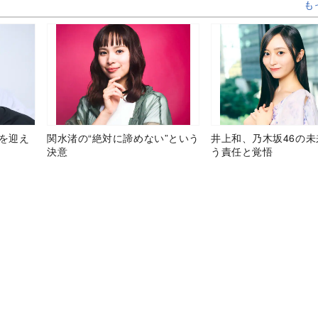
も
目を迎え
関水渚の“絶対に諦めない”という
井上和、乃木坂46の
決意
う責任と覚悟