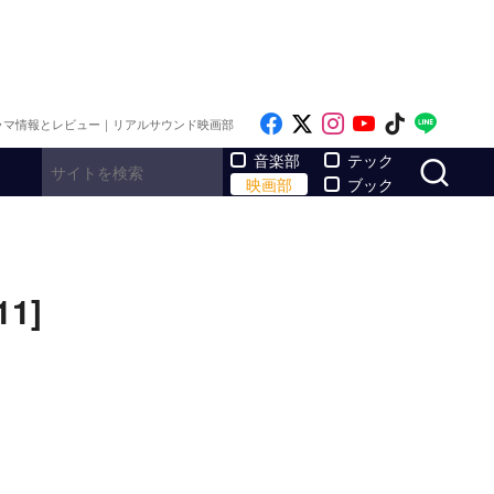
Like on Facebook
Follow on x
Follow on Inst
Follow on Y
Follow on
Follo
ラマ情報とレビュー｜リアルサウンド映画部
サ
音楽部
テック
映画部
ブック
1]