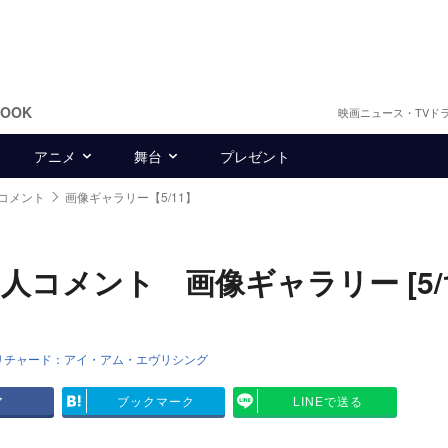
BOOK
映画ニュース・TVド
アニメ
舞台
プレゼント
コメント
画像ギャラリー【5/11】
コメント 画像ギャラリー [5/1
リチャード：アイ・アム・エヴリシング
ア
ブックマーク
LINEで送る