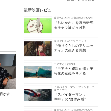
最新映画レビュー
映画ちいかわ 人魚の島のひみつ
『ちいかわ』を漫画研究
＆キャラ論から分析
借りぐらしのアリエッティ
『借りぐらしのアリエッ
ティ』の生きる思想
モアナと伝説の海
『モアナと伝説の海』実
写化の意義を考える
『スパイダーマン：ブランド・ニ
ュー・デイ
Aが明かす、
『スパイダーマン：
BND』の“夏休み感”
映画ちいかわ 人魚の島のひみつ