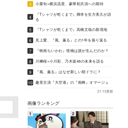
小栗旬×横浜流星、豪華初共演への期待
『Tシャツが乾くまで』脚本を生方美久が語
る
『Tシャツが乾くまで』高橋文哉の新境地
見上愛、『風、薫る』との1年を振り返る
『映画ちいかわ』怪物は誰が生んだのか？
川﨑桜×小川彩、乃木坂46の未来を語る
『風、薫る』はなぜ新しい朝ドラに？
趣里主演『大空港』の『相棒』オマージュ
21:13更新
画像ランキング