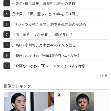
小栗旬×横浜流星、豪華初共演への期待
見上愛、『風、薫る』との1年を振り返る
『Tシャツが乾くまで』脚本を生方美久が語る
『風、薫る』はなぜ新しい朝ドラに？
川﨑桜×小川彩、乃木坂46の未来を語る
『映画ちいかわ』怪物は誰が生んだのか？
『映画ちいかわ』EDテーマからその後を考察
14:14更新
画像ランキング