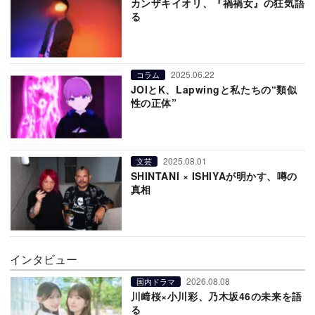
カンザキイオリ、『禍禍女』の狂気語
る
2025.06.22
コラム
JOIとK、Lapwingと私たちの“類似
性の正体”
2025.08.01
文芸
SHINTANI × ISHIYAが明かす、噂の
真相
インタビュー
2026.08.08
国内ドラマ
川﨑桜×小川彩、乃木坂46の未来を語
る