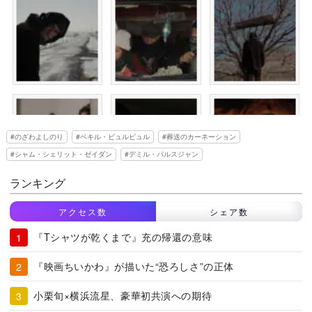
のざわよしのり
ベキル・ビュルビュル
葬送のカーネーション
シャム・シェリット・ゼイダン
デミル・パルスジャン
ランキング
アクセス数
シェア数
『Tシャツが乾くまで』充の帰還の意味
『映画ちいかわ』が描いた“恐ろしさ”の正体
小栗旬×横浜流星、豪華初共演への期待