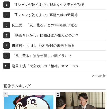
『Tシャツが乾くまで』脚本を生方美久が語る
『Tシャツが乾くまで』高橋文哉の新境地
見上愛、『風、薫る』との1年を振り返る
『映画ちいかわ』怪物は誰が生んだのか？
川﨑桜×小川彩、乃木坂46の未来を語る
『風、薫る』はなぜ新しい朝ドラに？
趣里主演『大空港』の『相棒』オマージュ
22:13更新
画像ランキング