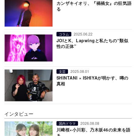
カンザキイオリ、『禍禍女』の狂気語
る
2025.06.22
コラム
JOIとK、Lapwingと私たちの“類似
性の正体”
2025.08.01
文芸
SHINTANI × ISHIYAが明かす、噂の
真相
インタビュー
2026.08.08
国内ドラマ
川﨑桜×小川彩、乃木坂46の未来を語
る