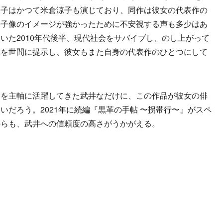
元子はかつて米倉涼子も演じており、同作は彼女の代表作の
元子像のイメージが強かったために不安視する声も多少はあ
いた2010年代後半、現代社会をサバイブし、のし上がって
像を世間に提示し、彼女もまた自身の代表作のひとつにして
を主軸に活躍してきた武井なだけに、この作品が彼女の俳
いだろう。2021年に続編『黒革の手帖 〜拐帯行〜』がスペ
からも、武井への信頼度の高さがうかがえる。