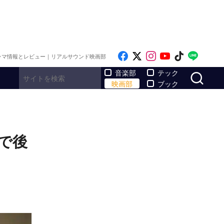
Like on Facebook
Follow on x
Follow on Inst
Follow on Y
Follow on
Follo
ラマ情報とレビュー｜リアルサウンド映画部
サ
音楽部
テック
映画部
ブック
で後