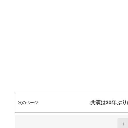
共演は30年ぶ
次のページ
1
(