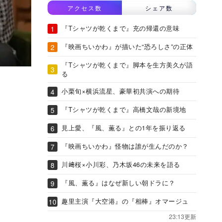
アクセス数
シェア数
『Tシャツが乾くまで』充の帰還の意味
『映画ちいかわ』が描いた“恐ろしさ”の正体
『Tシャツが乾くまで』脚本を生方美久が語
る
小栗旬×横浜流星、豪華初共演への期待
『Tシャツが乾くまで』高橋文哉の新境地
見上愛、『風、薫る』との1年を振り返る
『映画ちいかわ』怪物は誰が生んだのか？
川﨑桜×小川彩、乃木坂46の未来を語る
『風、薫る』はなぜ新しい朝ドラに？
趣里主演『大空港』の『相棒』オマージュ
23:13更新