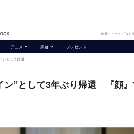
BOOK
映画ニュース・TVド
アニメ
舞台
プレゼント
インとして帰還
イン”として3年ぶり帰還 『顔』