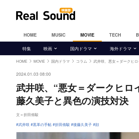
HOME
MUSIC
MOVIE
TECH
特集
映画
国内ドラマ
海外ドラマ
HOME
MOVIE
国内ドラマ
コラム
武井咲、悪女＝ダークヒロ
2024.01.03 08:00
武井咲、“悪女＝ダークヒロ
藤久美子と異色の演技対決
文＝折田侑駿
武井咲
黒革の手帖
折田侑駿
後藤久美子
顔