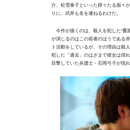
介、松雪泰子といった錚々たる面々
りに、武井も名を連ねるわけだ。
今作が描くのは、殺人を犯した“覆面
が演じるのはこの前者のほうである
ト活動をしているが、その理由は殺
犯した「過去」のはざまで彼女は揺
目撃していた弁護士・石岡弓子が現