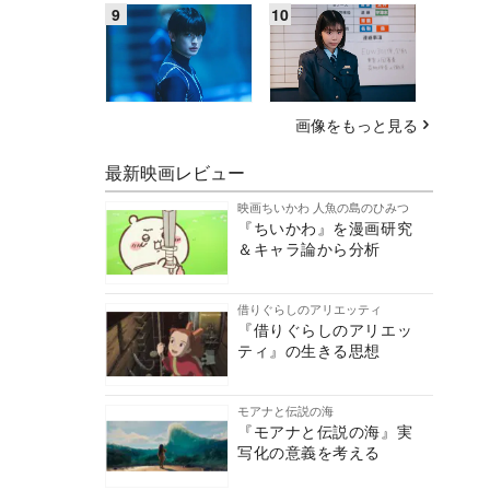
画像をもっと見る
最新映画レビュー
映画ちいかわ 人魚の島のひみつ
『ちいかわ』を漫画研究
＆キャラ論から分析
借りぐらしのアリエッティ
『借りぐらしのアリエッ
ティ』の生きる思想
モアナと伝説の海
『モアナと伝説の海』実
写化の意義を考える