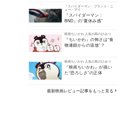
『スパイダーマン：ブランド・ニ
ュー・デイ
『スパイダーマン：
BND』の“夏休み感”
映画ちいかわ 人魚の島のひみつ
『ちいかわ』の怖さは“食
物連鎖からの追放”？
映画ちいかわ 人魚の島のひみつ
『映画ちいかわ』が描い
た“恐ろしさ”の正体
最新映画レビュー記事をもっと見る