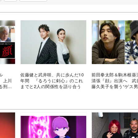
ル
佐藤健と武井咲、共に歩んだ10
前田拳太郎＆駒木根葵
 上川
年間 『るろうに剣心』のこれ
清張『顔』出演へ 武
る刑事
までと2人の関係性を語り合う
藤久美子を襲う“ゲス男