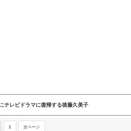
りにテレビドラマに復帰する後藤久美子
current)
2
次ページ