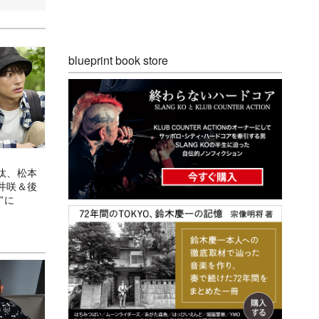
blueprint book store
汰、松本
井咲＆後
”に