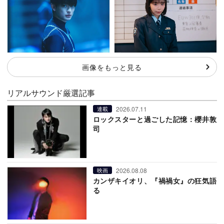
画像をもっと見る
リアルサウンド厳選記事
2026.07.11
連載
ロックスターと過ごした記憶：櫻井敦
司
2026.08.08
映画
カンザキイオリ、『禍禍女』の狂気語
る