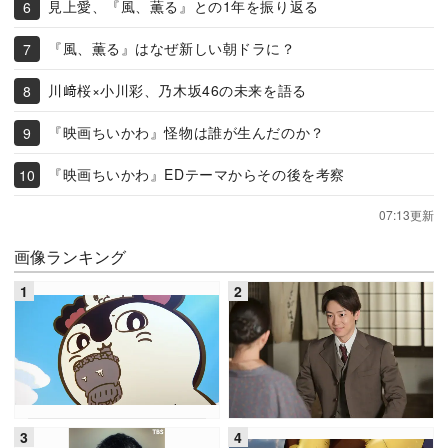
見上愛、『風、薫る』との1年を振り返る
『風、薫る』はなぜ新しい朝ドラに？
川﨑桜×小川彩、乃木坂46の未来を語る
『映画ちいかわ』怪物は誰が生んだのか？
『映画ちいかわ』EDテーマからその後を考察
07:13更新
画像ランキング