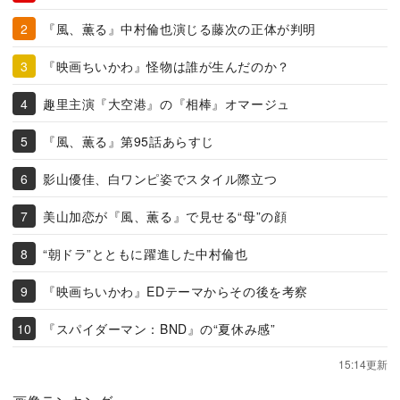
『風、薫る』中村倫也演じる藤次の正体が判明
『映画ちいかわ』怪物は誰が生んだのか？
趣里主演『大空港』の『相棒』オマージュ
『風、薫る』第95話あらすじ
影山優佳、白ワンピ姿でスタイル際立つ
美山加恋が『風、薫る』で見せる“母”の顔
“朝ドラ”とともに躍進した中村倫也
『映画ちいかわ』EDテーマからその後を考察
『スパイダーマン：BND』の“夏休み感”
15:14更新