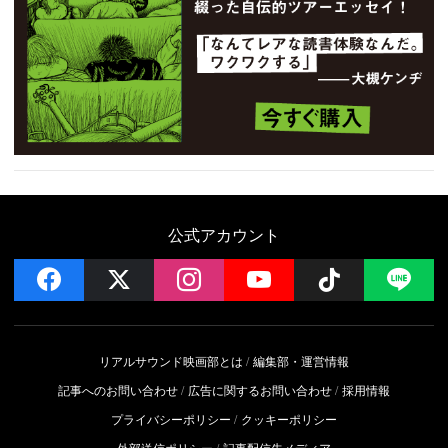
公式アカウント
facebook
x
instagram
YouTube
Follow on 
LI
リアルサウンド映画部とは
編集部・運営情報
記事へのお問い合わせ
広告に関するお問い合わせ
採用情報
プライバシーポリシー
クッキーポリシー
外部送信ポリシー
記事配信先メディア