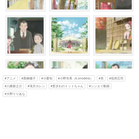
アニメ
黒柳徹子
小栗旬
小野寺系（k.onodera）
杏
役所広司
八鍬新之介
滝沢カレン
窓ぎわのトットちゃん
シンエイ動画
大野りりあな