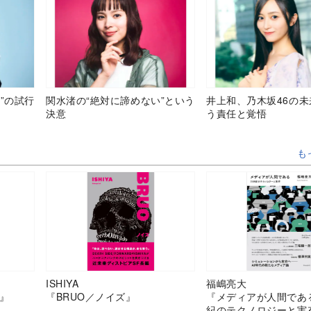
”の試行
関水渚の“絶対に諦めない”という
井上和、乃木坂46の
決意
う責任と覚悟
も
ISHIYA
福嶋亮大
』
『BRUO／ノイズ』
『メディアが人間であ
紀のテクノロジーと実