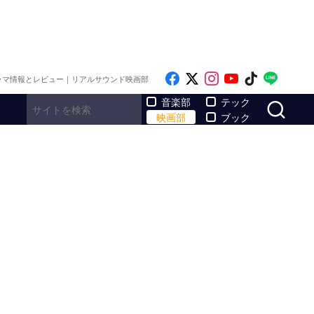
Like on Facebook
Follow on x
Follow on Inst
Follow on Y
Follow on
Follo
ラマ情報とレビュー｜リアルサウンド映画部
サ
音楽部
テック
映画部
ブック