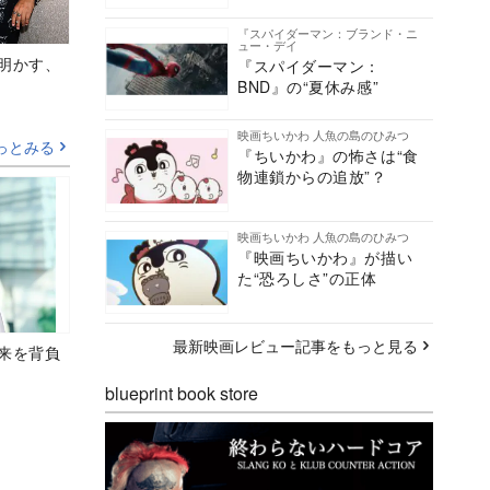
『スパイダーマン：ブランド・ニ
ュー・デイ
Aが明かす、
『スパイダーマン：
BND』の“夏休み感”
映画ちいかわ 人魚の島のひみつ
っとみる
『ちいかわ』の怖さは“食
物連鎖からの追放”？
映画ちいかわ 人魚の島のひみつ
『映画ちいかわ』が描い
た“恐ろしさ”の正体
最新映画レビュー記事をもっと見る
未来を背負
blueprint book store