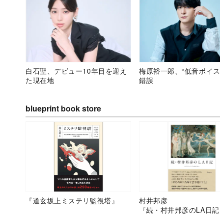
白石聖、デビュー10年目を迎え
梅原裕一郎、“低音ボイス
た現在地
錯誤
blueprint book store
『道玄坂上ミステリ監視塔』
村井邦彦
『続・村井邦彦のLA日記