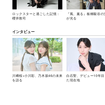
ロックスターと過ごした記憶：
『風、薫る』板橋駿谷の
櫻井敦司
が光る
インタビュー
川﨑桜×小川彩、乃木坂46の未来
白石聖、デビュー10年
を語る
た現在地