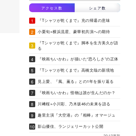
アクセス数
シェア数
『Tシャツが乾くまで』充の帰還の意味
小栗旬×横浜流星、豪華初共演への期待
『Tシャツが乾くまで』脚本を生方美久が語
る
『映画ちいかわ』が描いた“恐ろしさ”の正体
『Tシャツが乾くまで』高橋文哉の新境地
見上愛、『風、薫る』との1年を振り返る
『映画ちいかわ』怪物は誰が生んだのか？
川﨑桜×小川彩、乃木坂46の未来を語る
趣里主演『大空港』の『相棒』オマージュ
影山優佳、ランジェリーカット公開
20:13更新