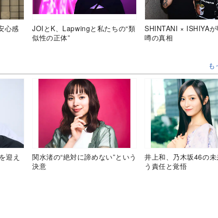
安心感
JOIとK、Lapwingと私たちの“類
SHINTANI × ISHIY
似性の正体”
噂の真相
も
目を迎え
関水渚の“絶対に諦めない”という
井上和、乃木坂46の
決意
う責任と覚悟