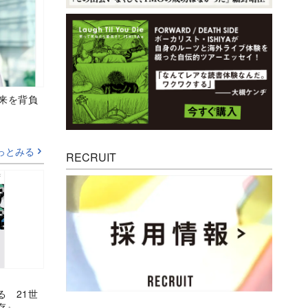
未来を背負
っとみる
RECRUIT
る 21世
存』