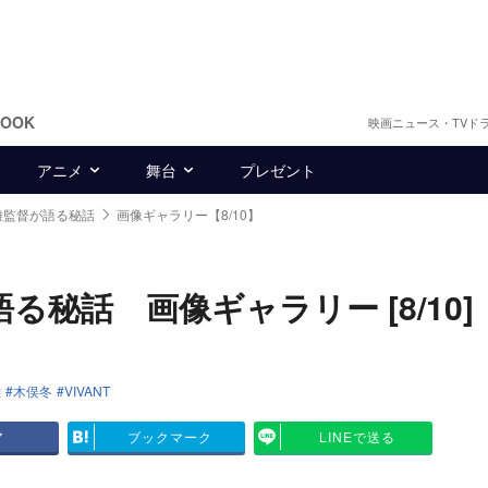
BOOK
映画ニュース・TVド
アニメ
舞台
プレゼント
克雄監督が語る秘話
画像ギャラリー【8/10】
る秘話 画像ギャラリー [8/10]
雄
木俣冬
VIVANT
ア
ブックマーク
LINEで送る