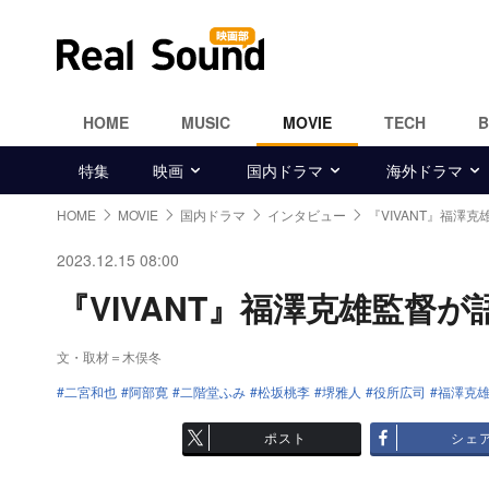
HOME
MUSIC
MOVIE
TECH
特集
映画
国内ドラマ
海外ドラマ
HOME
MOVIE
国内ドラマ
インタビュー
『VIVANT』福澤
2023.12.15 08:00
『VIVANT』福澤克雄監督が語
文・取材＝木俣冬
二宮和也
阿部寛
二階堂ふみ
松坂桃李
堺雅人
役所広司
福澤克
ポスト
シェ