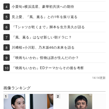
小栗旬×横浜流星、豪華初共演への期待
見上愛、『風、薫る』との1年を振り返る
『Tシャツが乾くまで』脚本を生方美久が語る
『風、薫る』はなぜ新しい朝ドラに？
川﨑桜×小川彩、乃木坂46の未来を語る
『映画ちいかわ』怪物は誰が生んだのか？
『映画ちいかわ』EDテーマからその後を考察
14:14更新
画像ランキング