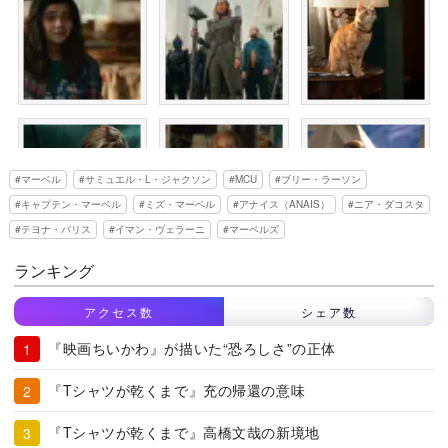
マーベル
サミュエル・L・ジャクソン
MCU
ブリー・ラーソン
キャプテン・マーベル
ミズ・マーベル
アナイス（ANAIS）
ニア・ダコスタ
テヨナ・パリス
イマン・ヴェラーニ
マーベルズ
ランキング
アクセス数
シェア数
『映画ちいかわ』が描いた“恐ろしさ”の正体
『Tシャツが乾くまで』充の帰還の意味
『Tシャツが乾くまで』高橋文哉の新境地