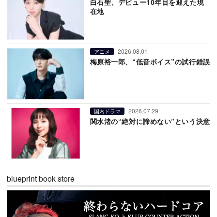
白石聖、デビュー10年目を迎えた現
在地
2026.08.01
アニメ
梅原裕一郎、“低音ボイス”の試行錯誤
2026.07.29
国内ドラマ
関水渚の“絶対に諦めない”という決意
blueprint book store