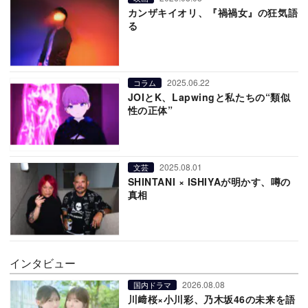
カンザキイオリ、『禍禍女』の狂気語
る
2025.06.22
コラム
JOIとK、Lapwingと私たちの“類似
性の正体”
2025.08.01
文芸
SHINTANI × ISHIYAが明かす、噂の
真相
インタビュー
2026.08.08
国内ドラマ
川﨑桜×小川彩、乃木坂46の未来を語