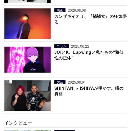
2026.08.08
映画
カンザキイオリ、『禍禍女』の狂気語
る
2025.06.22
コラム
JOIとK、Lapwingと私たちの“類似
性の正体”
2025.08.01
文芸
SHINTANI × ISHIYAが明かす、噂の
真相
インタビュー