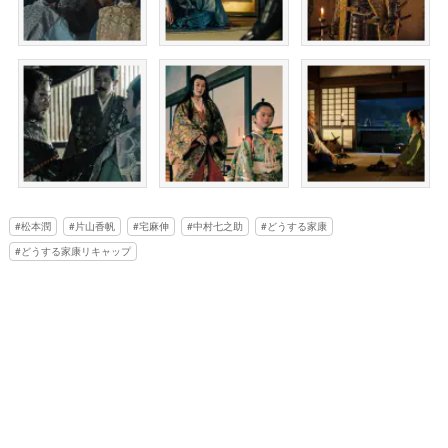
松本潤
片山香帆
宅麻伸
中村七之助
どうする家康
どうする家康リキャップ