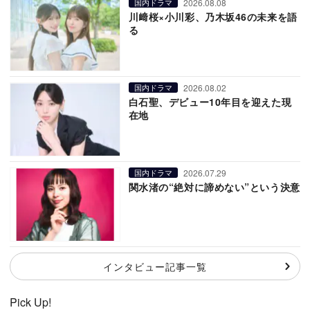
2026.08.08
国内ドラマ
川﨑桜×小川彩、乃木坂46の未来を語
る
2026.08.02
国内ドラマ
白石聖、デビュー10年目を迎えた現
在地
2026.07.29
国内ドラマ
関水渚の“絶対に諦めない”という決意
インタビュー記事一覧
Pick Up!