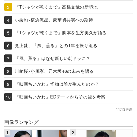
『Tシャツが乾くまで』高橋文哉の新境地
小栗旬×横浜流星、豪華初共演への期待
『Tシャツが乾くまで』脚本を生方美久が語る
見上愛、『風、薫る』との1年を振り返る
『風、薫る』はなぜ新しい朝ドラに？
川﨑桜×小川彩、乃木坂46の未来を語る
『映画ちいかわ』怪物は誰が生んだのか？
『映画ちいかわ』EDテーマからその後を考察
11:13更新
画像ランキング