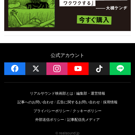
公式アカウント
facebook
x
instagram
YouTube
Follow on 
LI
リアルサウンド映画部とは
編集部・運営情報
記事へのお問い合わせ
広告に関するお問い合わせ
採用情報
プライバシーポリシー
クッキーポリシー
外部送信ポリシー
記事配信先メディア
© realsound.jp