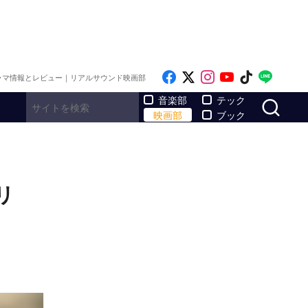
Like on Facebook
Follow on x
Follow on Inst
Follow on Y
Follow on
Follo
ラマ情報とレビュー｜リアルサウンド映画部
サ
音楽部
テック
映画部
ブック
リ