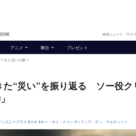
BOOK
映画ニュース・TVド
アニメ
舞台
プレゼント
えてきた災いの数々
きた“災い”を振り返る ソー役ク
神」
ディズニープラス
ロキ
キー・ホイ・クァン
ソフィア・ディ・マルティーノ