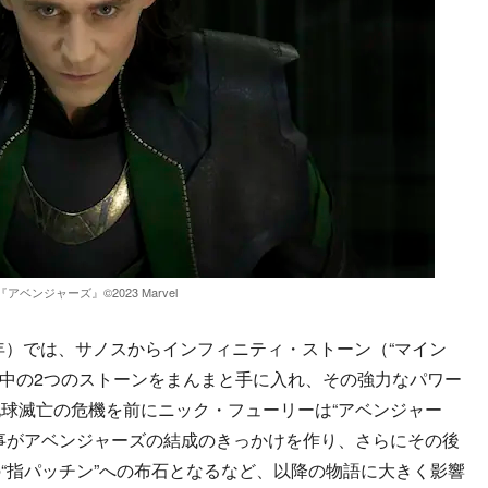
『アベンジャーズ』©︎2023 Marvel
年）では、サノスからインフィニティ・ストーン（“マイン
る中の2つのストーンをまんまと手に入れ、その強力なパワー
球滅亡の危機を前にニック・フューリーは“アベンジャー
事がアベンジャーズの結成のきっかけを作り、さらにその後
“指パッチン”への布石となるなど、以降の物語に大きく影響