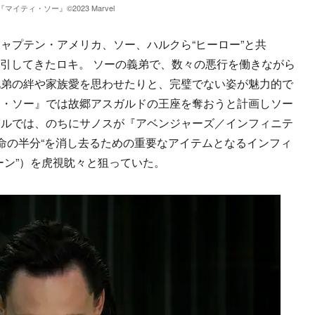
『マイティ・ソー』©︎2023 Marvel
プテン・アメリカ、ソー、ハルクら“ヒーロー”と共
牽引してきたロキ。 ソーの義弟で、数々の悪行を働きながら
兄弟の絆や家族愛を思わせたりと、完璧でない姿が魅力的で
ィ・ソー』では故郷アスガルドの王座を奪おうと計画しソー
ールでは、のちにサノスが『アベンジャーズ／インフィニテ
生命の半分“を消し去るための重要なアイテムとなるインフィ
ーン”）を虎視眈々と狙っていた。