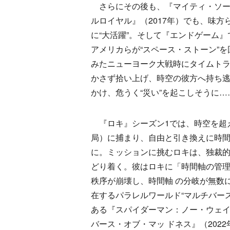
さらにその後も、『マイティ・ソー／
ルロイヤル』（2017年）でも、味
に“大活躍”。そして『エンドゲーム
アメリカらが“スペース・ストーン”
みたニューヨーク大戦時にタイムト
かさず拾い上げ、時空の彼方へ持ち
かけ、危うく“災い”を起こしそうに…
『ロキ』シーズン1では、時空を超え
局）に捕まり、自由と引き換えに時
に。ミッションに挑むロキは、独裁的
どり着く。彼はロキに「時間軸の管
秩序が崩壊し、時間軸 の分岐が無数
在するパラレルワールド“マルチバース
ある『スパイダーマン：ノー・ウェイ
バース・オブ・マッ ドネス』（202