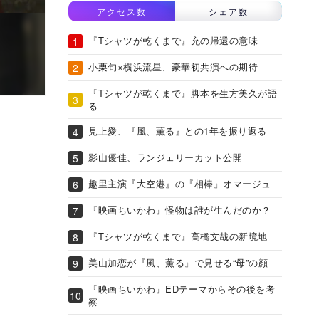
アクセス数
シェア数
『Tシャツが乾くまで』充の帰還の意味
小栗旬×横浜流星、豪華初共演への期待
『Tシャツが乾くまで』脚本を生方美久が語
る
見上愛、『風、薫る』との1年を振り返る
影山優佳、ランジェリーカット公開
趣里主演『大空港』の『相棒』オマージュ
『映画ちいかわ』怪物は誰が生んだのか？
『Tシャツが乾くまで』高橋文哉の新境地
美山加恋が『風、薫る』で見せる“母”の顔
『映画ちいかわ』EDテーマからその後を考
察