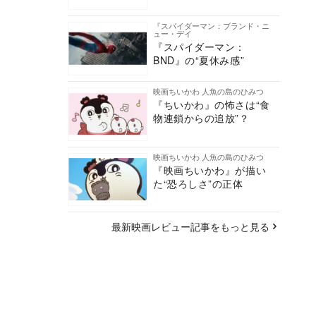
『スパイダーマン：ブランド・ニ
ュー・デイ
『スパイダーマン：
BND』の“夏休み感”
映画ちいかわ 人魚の島のひみつ
『ちいかわ』の怖さは“食
物連鎖からの追放”？
映画ちいかわ 人魚の島のひみつ
『映画ちいかわ』が描い
た“恐ろしさ”の正体
最新映画レビュー記事をもっと見る