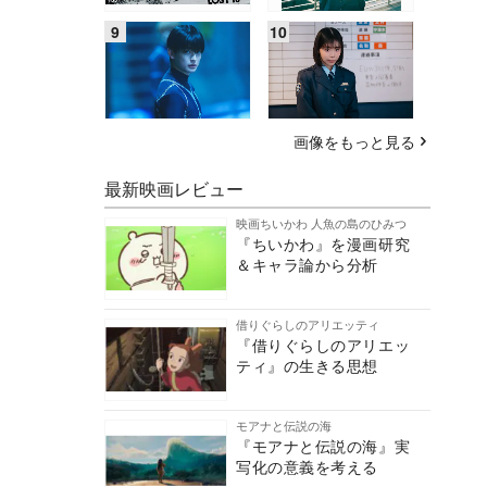
画像をもっと見る
最新映画レビュー
映画ちいかわ 人魚の島のひみつ
『ちいかわ』を漫画研究
＆キャラ論から分析
借りぐらしのアリエッティ
『借りぐらしのアリエッ
ティ』の生きる思想
モアナと伝説の海
『モアナと伝説の海』実
写化の意義を考える