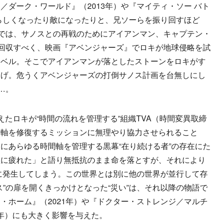
ダーク・ワールド』（2013年）や『マイティ・ソー バト
方らしくなったり敵になったりと、兄ソーらを振り回すほど
』では、サノスとの再戦のためにアイアンマン、キャプテン・
を回収すべく、映画『アベンジャーズ』でロキが地球侵略を試
ラベル。そこでアイアンマンが落としたストーンをロキがす
逃げ。危うくアベンジャーズの打倒サノス計画を台無しにし
…。
たロキが“時間の流れを管理する”組織TVA（時間変異取締
間軸を修復するミッションに無理やり協力させられること
にあらゆる時間軸を管理する黒幕“在り続ける者”の存在にた
理に疲れた」と語り無抵抗のまま命を落とすが、それにより
に発生してしまう。この世界とは別に他の世界が並行して存
”の扉を開くきっかけとなった“災い”は、それ以降の物語で
・ホーム』（2021年）や『ドクター・ストレンジ／マルチ
2年）にも大きく影響を与えた。