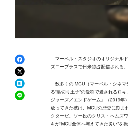
Facebookでシェア
マーベル・スタジオのオリジナルドラ
ズニープラスで日米独占配信される
xでポスト
はてなブックマーク
数多くの MCU（マーベル・シネマ
る“裏切り王子”の愛称で愛されるロキ
LINEで送る
ジャーズ／エンドゲーム』（2019年
放ってきた彼は、MCUの歴史に刻ま
クターだ。ソー役のクリス・ヘムズ
キが“MCU全体へ与えてきた災い”を