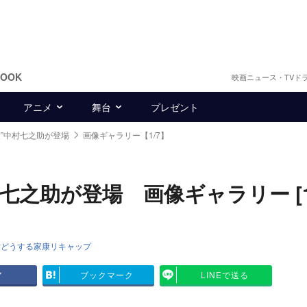
BOOK
映画ニュース・TVド
アニメ
舞台
プレゼント
友”中村七之助が登場
画像ギャラリー【1/7】
之助が登場 画像ギャラリー [1/
どうする家康リキャップ
ア
ブックマーク
LINEで送る