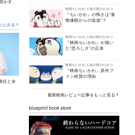
Aが明かす、
映画ちいかわ 人魚の島のひみつ
『ちいかわ』の怖さは“食
物連鎖からの追放”？
っとみる
映画ちいかわ 人魚の島のひみつ
『映画ちいかわ』が描い
た“恐ろしさ”の正体
映画ちいかわ 人魚の島のひみつ
『映画ちいかわ』原作フ
ァン絶賛の理由
責任と未
最新映画レビュー記事をもっと見る
blueprint book store