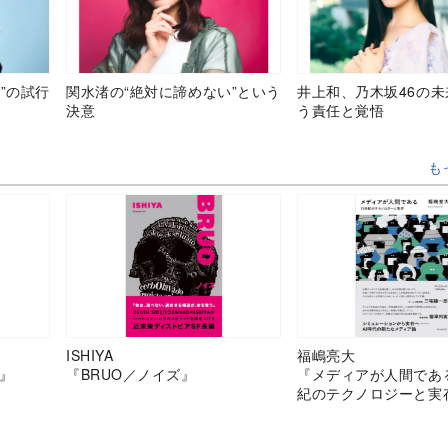
”の試行
関水渚の“絶対に諦めない”という
井上和、乃木坂46の
決意
う責任と覚悟
も
ISHIYA
福嶋亮大
』
『BRUO／ノイズ』
『メディアが人間であ
紀のテクノロジーと実