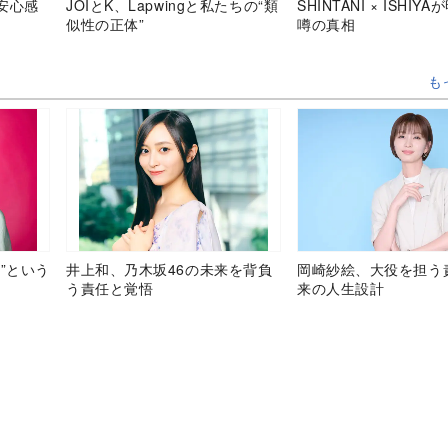
安心感
JOIとK、Lapwingと私たちの“類
SHINTANI × ISHIY
似性の正体”
噂の真相
も
”という
井上和、乃木坂46の未来を背負
岡崎紗絵、大役を担う
う責任と覚悟
来の人生設計