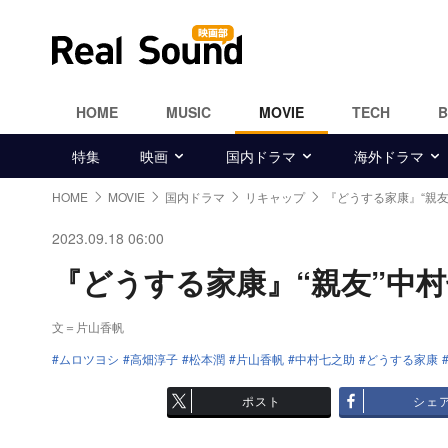
HOME
MUSIC
MOVIE
TECH
特集
映画
国内ドラマ
海外ドラマ
HOME
MOVIE
国内ドラマ
リキャップ
『どうする家康』“親
2023.09.18 06:00
『どうする家康』“親友”中村七
文＝片山香帆
ムロツヨシ
高畑淳子
松本潤
片山香帆
中村七之助
どうする家康
ポスト
シェ