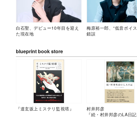
白石聖、デビュー10年目を迎え
梅原裕一郎、“低音ボイス
た現在地
錯誤
blueprint book store
『道玄坂上ミステリ監視塔』
村井邦彦
『続・村井邦彦のLA日記