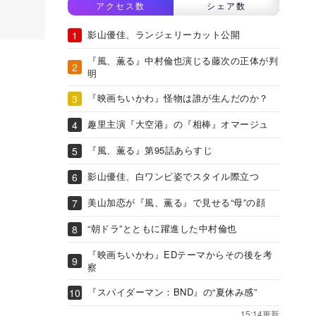
アクセス数
シェア数
影山優佳、ランジェリーカット公開
『風、薫る』中村倫也演じる藤次の正体が判
明
『映画ちいかわ』怪物は誰が生んだのか？
趣里主演『大空港』の『相棒』オマージュ
『風、薫る』第95話あらすじ
影山優佳、白ワンピ姿でスタイル際立つ
美山加恋が『風、薫る』で見せる“母”の顔
“朝ドラ”とともに躍進した中村倫也
『映画ちいかわ』EDテーマからその後を考
察
『スパイダーマン：BND』の“夏休み感”
15:14更新