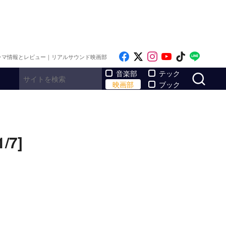
Like on Facebook
Follow on x
Follow on Inst
Follow on Y
Follow on
Follo
ラマ情報とレビュー｜リアルサウンド映画部
サ
音楽部
テック
映画部
ブック
7]