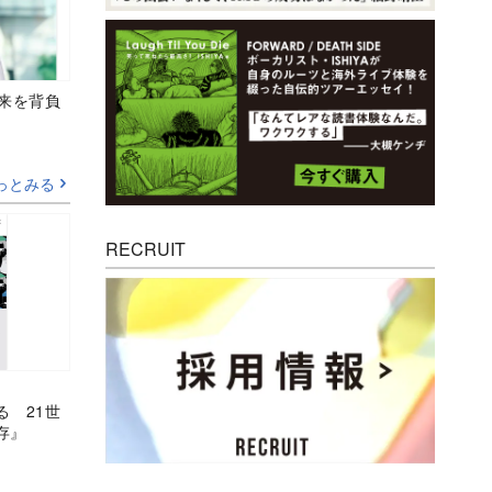
未来を背負
っとみる
RECRUIT
る 21世
存』