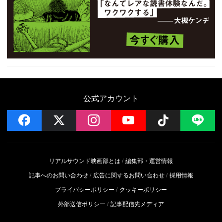
公式アカウント
facebook
x
instagram
YouTube
Follow on 
LI
リアルサウンド映画部とは
編集部・運営情報
記事へのお問い合わせ
広告に関するお問い合わせ
採用情報
プライバシーポリシー
クッキーポリシー
外部送信ポリシー
記事配信先メディア