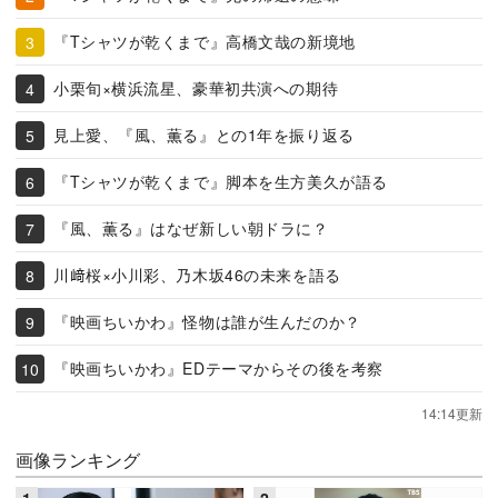
『Tシャツが乾くまで』高橋文哉の新境地
小栗旬×横浜流星、豪華初共演への期待
見上愛、『風、薫る』との1年を振り返る
『Tシャツが乾くまで』脚本を生方美久が語る
『風、薫る』はなぜ新しい朝ドラに？
川﨑桜×小川彩、乃木坂46の未来を語る
『映画ちいかわ』怪物は誰が生んだのか？
『映画ちいかわ』EDテーマからその後を考察
14:14更新
画像ランキング