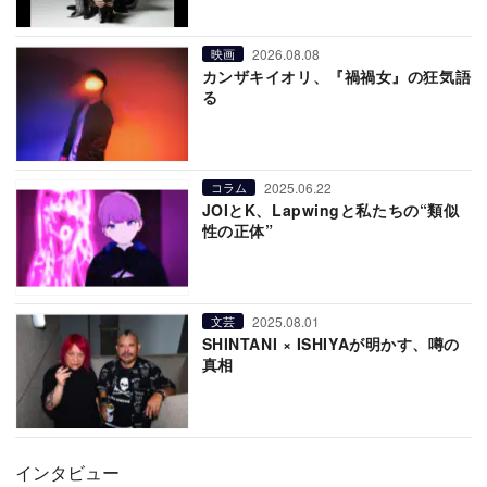
2026.08.08
映画
カンザキイオリ、『禍禍女』の狂気語
る
2025.06.22
コラム
JOIとK、Lapwingと私たちの“類似
性の正体”
2025.08.01
文芸
SHINTANI × ISHIYAが明かす、噂の
真相
インタビュー