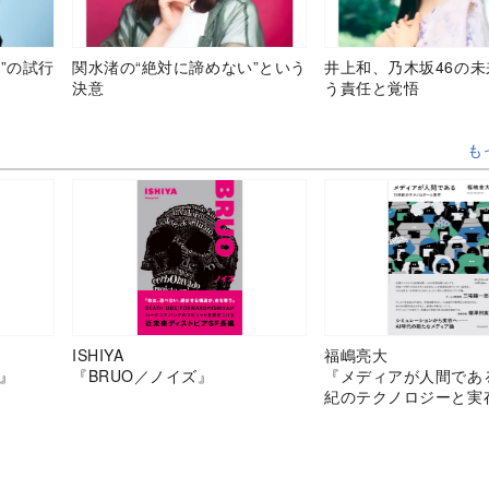
”の試行
関水渚の“絶対に諦めない”という
井上和、乃木坂46の
決意
う責任と覚悟
も
ISHIYA
福嶋亮大
』
『BRUO／ノイズ』
『メディアが人間であ
紀のテクノロジーと実