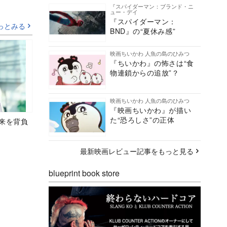
『スパイダーマン：ブランド・ニ
ュー・デイ
『スパイダーマン：
っとみる
BND』の“夏休み感”
映画ちいかわ 人魚の島のひみつ
『ちいかわ』の怖さは“食
物連鎖からの追放”？
映画ちいかわ 人魚の島のひみつ
『映画ちいかわ』が描い
た“恐ろしさ”の正体
未来を背負
最新映画レビュー記事をもっと見る
blueprint book store