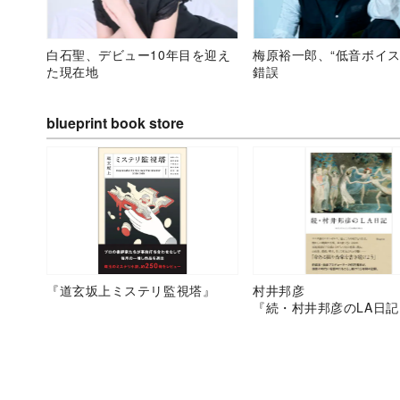
白石聖、デビュー10年目を迎え
梅原裕一郎、“低音ボイス
た現在地
錯誤
blueprint book store
『道玄坂上ミステリ監視塔』
村井邦彦
『続・村井邦彦のLA日記