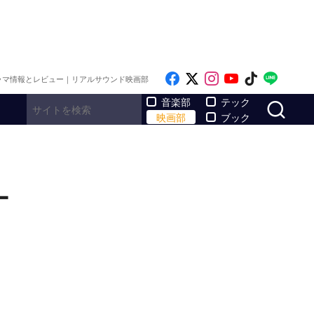
Like on Facebook
Follow on x
Follow on Inst
Follow on Y
Follow on
Follo
ラマ情報とレビュー｜リアルサウンド映画部
サ
音楽部
テック
映画部
ブック
ー