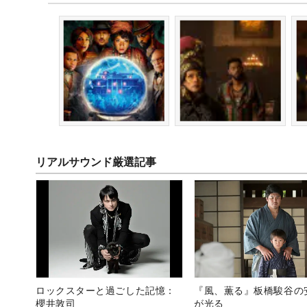
リアルサウンド厳選記事
ロックスターと過ごした記憶：
『風、薫る』板橋駿谷の
櫻井敦司
が光る