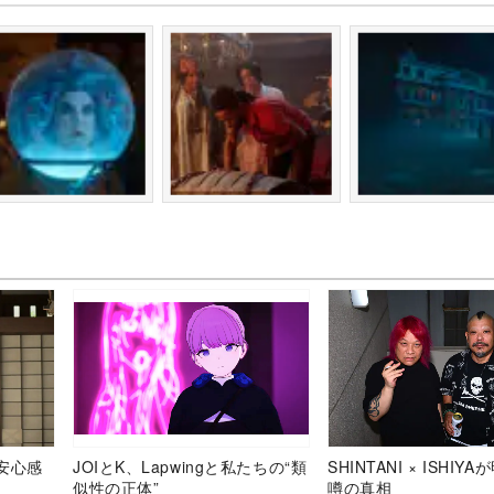
安心感
JOIとK、Lapwingと私たちの“類
SHINTANI × ISHIY
似性の正体”
噂の真相