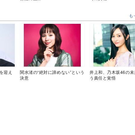
も
目を迎え
関水渚の“絶対に諦めない”という
井上和、乃木坂46の
決意
う責任と覚悟