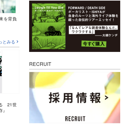
未来を背負
っとみる
RECRUIT
る 21世
存』