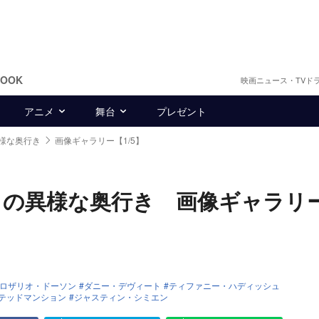
BOOK
映画ニュース・TVド
アニメ
舞台
プレゼント
様な奥行き
画像ギャラリー【1/5】
』の異様な奥行き 画像ギャラリ
ロザリオ・ドーソン
ダニー・デヴィート
ティファニー・ハディッシュ
テッドマンション
ジャスティン・シミエン