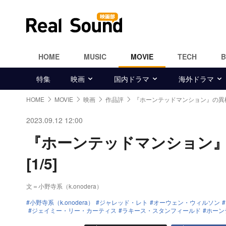
HOME
MUSIC
MOVIE
TECH
特集
映画
国内ドラマ
海外ドラマ
HOME
MOVIE
映画
作品評
『ホーンテッドマンション』の異
2023.09.12 12:00
『ホーンテッドマンション
[1/5]
文＝小野寺系（k.onodera）
小野寺系（k.onodera）
ジャレッド・レト
オーウェン・ウィルソン
ジェイミー・リー・カーティス
ラキース・スタンフィールド
ホーン