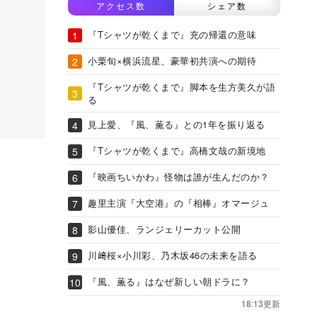
アクセス数
シェア数
『Tシャツが乾くまで』充の帰還の意味
小栗旬×横浜流星、豪華初共演への期待
『Tシャツが乾くまで』脚本を生方美久が語
る
見上愛、『風、薫る』との1年を振り返る
『Tシャツが乾くまで』高橋文哉の新境地
『映画ちいかわ』怪物は誰が生んだのか？
趣里主演『大空港』の『相棒』オマージュ
影山優佳、ランジェリーカット公開
川﨑桜×小川彩、乃木坂46の未来を語る
『風、薫る』はなぜ新しい朝ドラに？
18:13更新