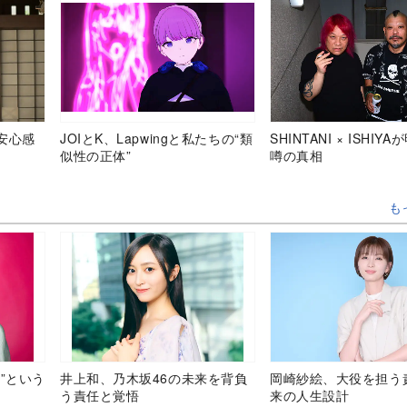
安心感
JOIとK、Lapwingと私たちの“類
SHINTANI × ISHIY
似性の正体”
噂の真相
も
”という
井上和、乃木坂46の未来を背負
岡崎紗絵、大役を担う
う責任と覚悟
来の人生設計