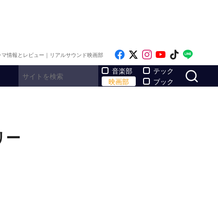
Like on Facebook
Follow on x
Follow on Inst
Follow on Y
Follow on
Follo
ラマ情報とレビュー｜リアルサウンド映画部
サ
音楽部
テック
映画部
ブック
リー