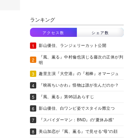
ランキング
アクセス数
シェア数
影山優佳、ランジェリーカット公開
『風、薫る』中村倫也演じる藤次の正体が判
明
趣里主演『大空港』の『相棒』オマージュ
『映画ちいかわ』怪物は誰が生んだのか？
『風、薫る』第95話あらすじ
影山優佳、白ワンピ姿でスタイル際立つ
『スパイダーマン：BND』の“夏休み感”
美山加恋が『風、薫る』で見せる“母”の顔