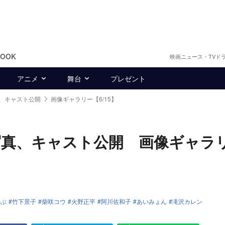
BOOK
映画ニュース・TVド
アニメ
舞台
プレゼント
、キャスト公開
画像ギャラリー【6/15】
写真、キャスト公開 画像ギャラ
のぶ
竹下景子
柴咲コウ
火野正平
阿川佐和子
あいみょん
滝沢カレン