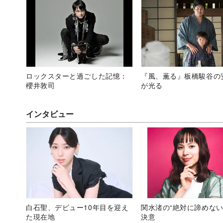
ロックスターと過ごした記憶：
『風、薫る』板橋駿谷の
櫻井敦司
が光る
インタビュー
白石聖、デビュー10年目を迎え
関水渚の“絶対に諦めない
た現在地
決意