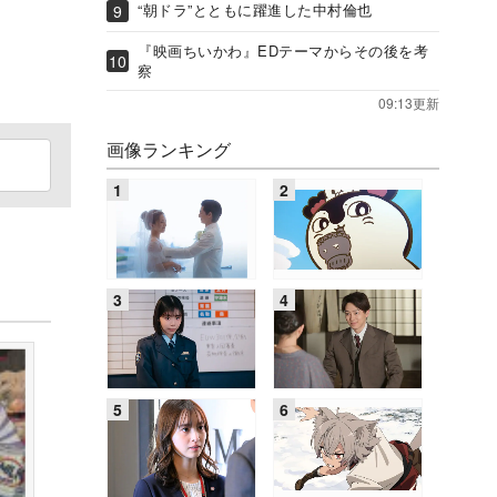
“朝ドラ”とともに躍進した中村倫也
『映画ちいかわ』EDテーマからその後を考
察
09:13更新
画像ランキング