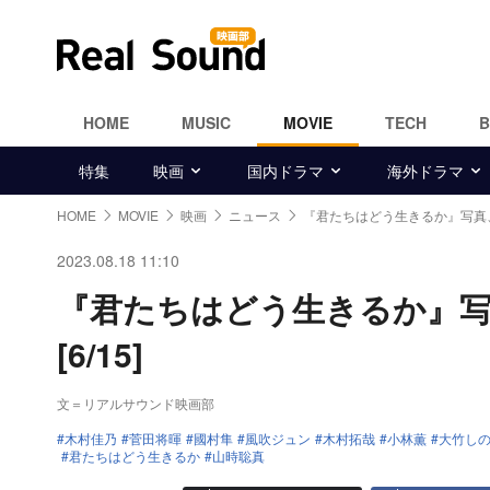
HOME
MUSIC
MOVIE
TECH
特集
映画
国内ドラマ
海外ドラマ
HOME
MOVIE
映画
ニュース
『君たちはどう生きるか』写真
2023.08.18 11:10
『君たちはどう生きるか』
[6/15]
文＝リアルサウンド映画部
木村佳乃
菅田将暉
國村隼
風吹ジュン
木村拓哉
小林薫
大竹し
君たちはどう生きるか
山時聡真