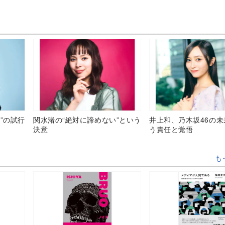
”の試行
関水渚の“絶対に諦めない”という
井上和、乃木坂46の
決意
う責任と覚悟
も