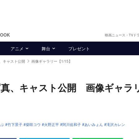
BOOK
映画ニュース・TVド
アニメ
舞台
プレゼント
、キャスト公開
画像ギャラリー【1/15】
写真、キャスト公開 画像ギャラ
のぶ
竹下景子
柴咲コウ
火野正平
阿川佐和子
あいみょん
滝沢カレン