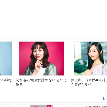
”の試行
関水渚の“絶対に諦めない”という
井上和、乃木坂46の
決意
う責任と覚悟
も