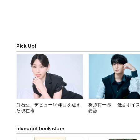
Pick Up!
白石聖、デビュー10年目を迎え
梅原裕一郎、“低音ボイス
た現在地
錯誤
blueprint book store