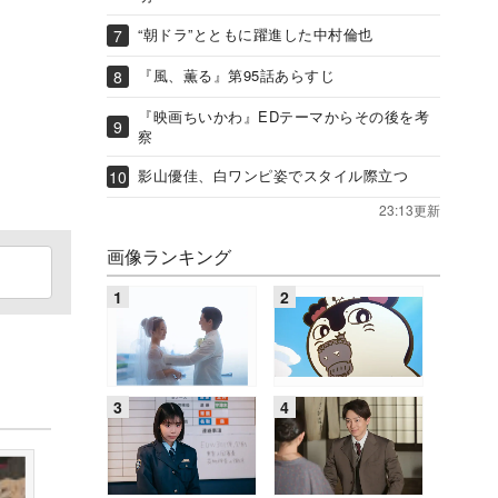
“朝ドラ”とともに躍進した中村倫也
『風、薫る』第95話あらすじ
『映画ちいかわ』EDテーマからその後を考
察
影山優佳、白ワンピ姿でスタイル際立つ
23:13更新
画像ランキング