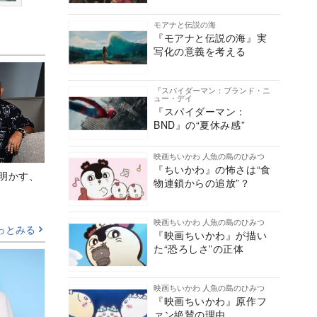
モアナと伝説の海
『モアナと伝説の海』実
写化の意義を考える
『スパイダーマン：ブランド・ニ
ュー・デイ
『スパイダーマン：
BND』の“夏休み感”
映画ちいかわ 人魚の島のひみつ
『ちいかわ』の怖さは“食
Aが明かす、
物連鎖からの追放”？
映画ちいかわ 人魚の島のひみつ
っとみる
『映画ちいかわ』が描い
た“恐ろしさ”の正体
映画ちいかわ 人魚の島のひみつ
『映画ちいかわ』原作フ
ァン絶賛の理由