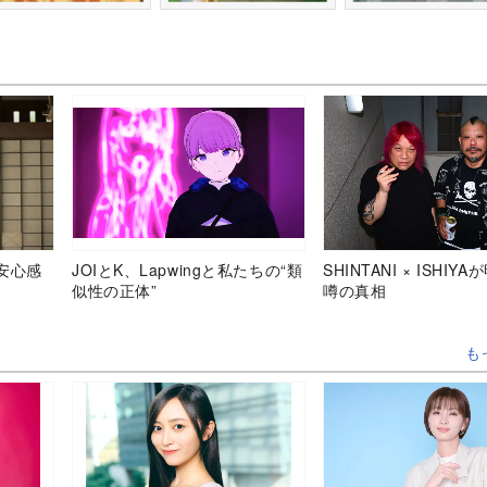
安心感
JOIとK、Lapwingと私たちの“類
SHINTANI × ISHIY
似性の正体”
噂の真相
も