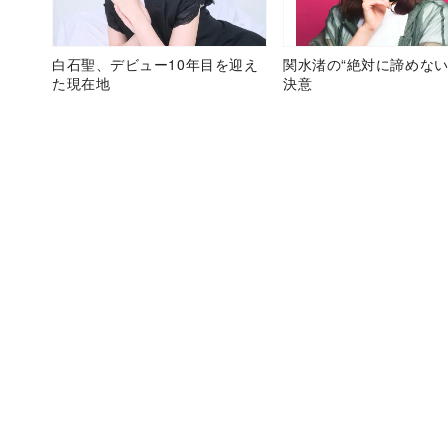
白石聖、デビュー10年目を迎え
関水渚の“絶対に諦めない
た現在地
決意