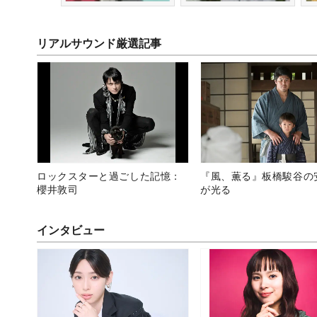
リアルサウンド厳選記事
ロックスターと過ごした記憶：
『風、薫る』板橋駿谷の
櫻井敦司
が光る
インタビュー