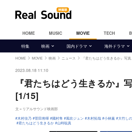
HOME
MUSIC
MOVIE
TECH
特集
映画
国内ドラマ
海外ドラマ
HOME
MOVIE
映画
ニュース
『君たちはどう生きるか』写真
2023.08.18 11:10
『君たちはどう生きるか』
[1/15]
文＝リアルサウンド映画部
木村佳乃
菅田将暉
國村隼
風吹ジュン
木村拓哉
小林薫
大竹し
君たちはどう生きるか
山時聡真