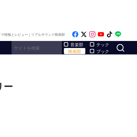
Like on Facebook
Follow on x
Follow on Inst
Follow on Y
Follow on
Follo
ラマ情報とレビュー｜リアルサウンド映画部
サ
音楽部
テック
映画部
ブック
リー