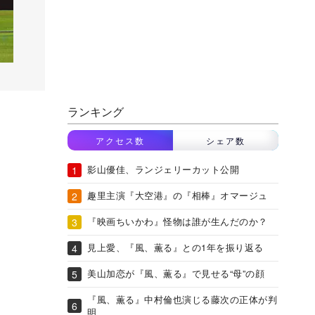
ランキング
アクセス数
シェア数
影山優佳、ランジェリーカット公開
趣里主演『大空港』の『相棒』オマージュ
『映画ちいかわ』怪物は誰が生んだのか？
見上愛、『風、薫る』との1年を振り返る
美山加恋が『風、薫る』で見せる“母”の顔
『風、薫る』中村倫也演じる藤次の正体が判
明