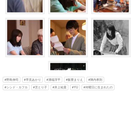
野島伸司
早見あかり
溝端淳平
飯豊まりえ
陣内孝則
シシド・カフカ
苫とり子
井上祐貴
YU
何曜日に生まれたの