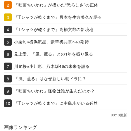
『映画ちいかわ』が描いた“恐ろしさ”の正体
『Tシャツが乾くまで』脚本を生方美久が語る
『Tシャツが乾くまで』高橋文哉の新境地
小栗旬×横浜流星、豪華初共演への期待
見上愛、『風、薫る』との1年を振り返る
川﨑桜×小川彩、乃木坂46の未来を語る
『風、薫る』はなぜ新しい朝ドラに？
『映画ちいかわ』怪物は誰が生んだのか？
『Tシャツが乾くまで』に中島歩がいる必然
03:13更新
画像ランキング