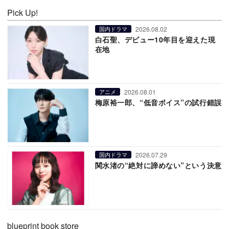
Pick Up!
2026.08.02
国内ドラマ
白石聖、デビュー10年目を迎えた現
在地
2026.08.01
アニメ
梅原裕一郎、“低音ボイス”の試行錯誤
2026.07.29
国内ドラマ
関水渚の“絶対に諦めない”という決意
blueprint book store