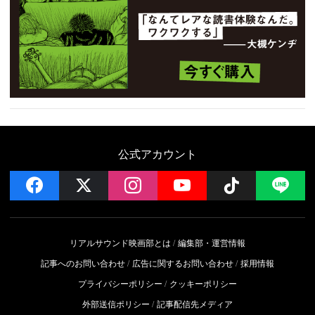
公式アカウント
facebook
x
instagram
YouTube
Follow on 
LI
リアルサウンド映画部とは
編集部・運営情報
記事へのお問い合わせ
広告に関するお問い合わせ
採用情報
プライバシーポリシー
クッキーポリシー
外部送信ポリシー
記事配信先メディア