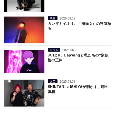
2026.08.08
映画
カンザキイオリ、『禍禍女』の狂気語
る
2025.06.22
コラム
JOIとK、Lapwingと私たちの“類似
性の正体”
2025.08.01
文芸
SHINTANI × ISHIYAが明かす、噂の
真相