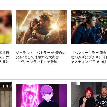
脳汁噴
ジェラルド・バトラーが“普通の
『ハンターキラー 潜
ス』の
父親”として体験する大災害
功のカギはブチギレ俳
大満足
『グリーンランド』予告編
ャスティング!? その
に迫る