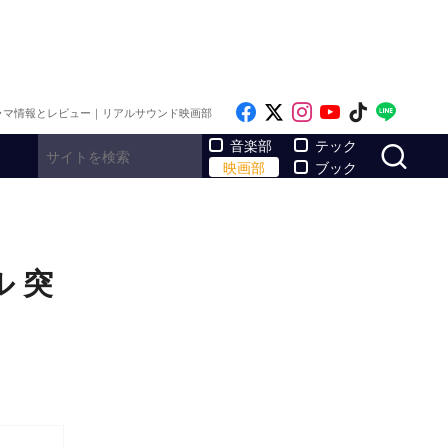
Like on Facebook
Follow on x
Follow on Inst
Follow on Y
Follow on
Follo
ラマ情報とレビュー｜リアルサウンド映画部
サ
音楽部
テック
映画部
ブック
 突