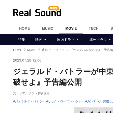
HOME
MUSIC
MOVIE
TECH
特集
映画
国内ドラマ
海外ドラマ
HOME
MOVIE
映画
ニュース
『カンダハル 突破せよ』予告
2023.07.28 12:00
ジェラルド・バトラーが中東
破せよ』予告編公開
文＝リアルサウンド映画部
ジェラルド・バトラー
リック・ローマン・ウォー
カンダハル 突破せ