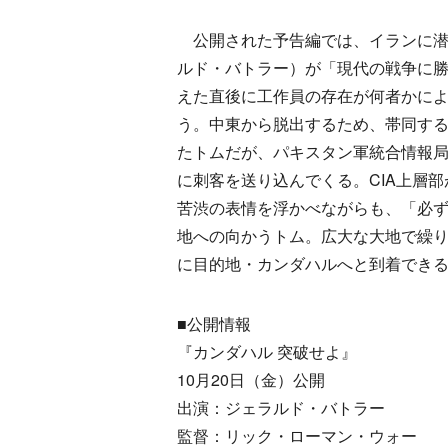
公開された予告編では、イランに潜入
ルド・バトラー）が「現代の戦争に
えた直後に工作員の存在が何者かに
う。中東から脱出するため、帯同する
たトムだが、パキスタン軍統合情報
に刺客を送り込んでくる。CIA上層
苦渋の表情を浮かべながらも、「必ず
地への向かうトム。広大な大地で繰
に目的地・カンダハルへと到着でき
■公開情報
『カンダハル 突破せよ』
10月20日（金）公開
出演：ジェラルド・バトラー
監督：リック・ローマン・ウォー