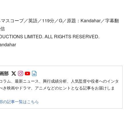
シネマスコープ／英語／119分／G／原題：Kandahar／字幕翻
義信
UCTIONS LIMITED. ALL RIGHTS RESERVED.
ndahar
Follow on SNS
Follow on SNS
Follow on SNS
Author web site
画部
コラム、最新ニュース、興行成績分析、人気監督や役者へのインタ
べき映画やドラマ、アニメなどのヒントとなる記事をお届けしま
部の記事一覧はこちら