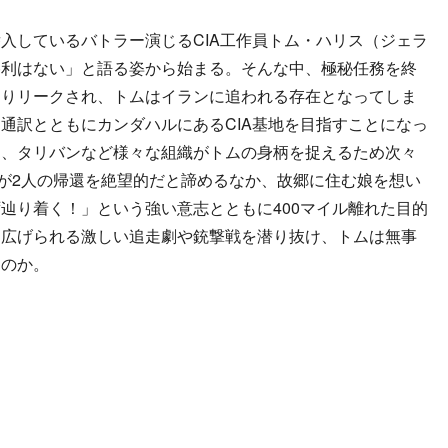
しているバトラー演じるCIA工作員トム・ハリス（ジェラ
勝利はない」と語る姿から始まる。そんな中、極秘任務を終
よりリークされ、トムはイランに追われる存在となってしま
通訳とともにカンダハルにあるCIA基地を目指すことになっ
局、タリバンなど様々な組織がトムの身柄を捉えるため次々
部が2人の帰還を絶望的だと諦めるなか、故郷に住む娘を想い
辿り着く！」という強い意志とともに400マイル離れた目的
り広げられる激しい追走劇や銃撃戦を潜り抜け、トムは無事
るのか。