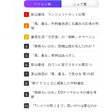
アクセス数
シェア数
影山優佳、ランジェリーカット公開
『風、薫る』中村倫也演じる藤次の正体が判
明
趣里主演『大空港』の『相棒』オマージュ
『映画ちいかわ』怪物は誰が生んだのか？
『風、薫る』第95話あらすじ
影山優佳、白ワンピ姿でスタイル際立つ
美山加恋が『風、薫る』で見せる“母”の顔
“朝ドラ”とともに躍進した中村倫也
『映画ちいかわ』EDテーマからその後を考
察
『Tシャツが乾くまで』思いやりは愛なのか