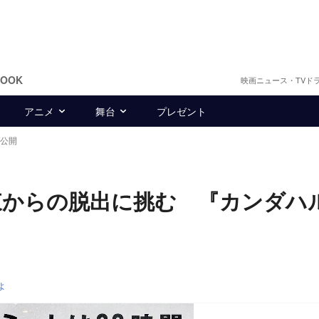
BOOK
映画ニュース・TVド
アニメ
舞台
プレゼント
編公開
からの脱出に挑む 『カンダハル
よ