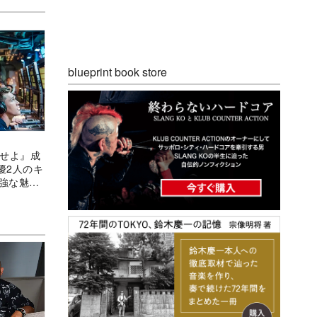
blueprint book store
航せよ』成
優2人のキ
頑強な魅力