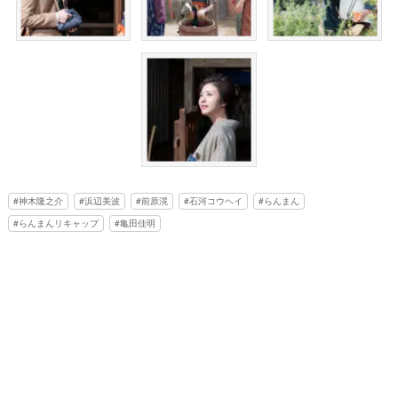
神木隆之介
浜辺美波
前原滉
石河コウヘイ
らんまん
らんまんリキャップ
亀田佳明