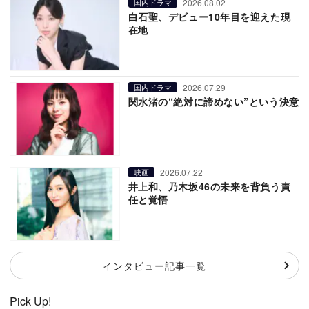
2026.08.02
国内ドラマ
白石聖、デビュー10年目を迎えた現
在地
2026.07.29
国内ドラマ
関水渚の“絶対に諦めない”という決意
2026.07.22
映画
井上和、乃木坂46の未来を背負う責
任と覚悟
インタビュー記事一覧
Pick Up!