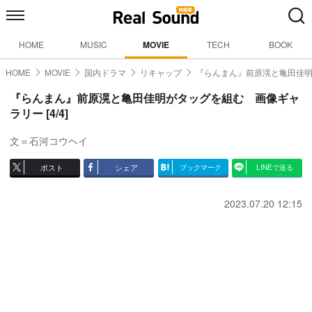
HOME
MUSIC
MOVIE
TECH
BOOK
HOME
MOVIE
国内ドラマ
リキャップ
『らんまん』前原滉と亀田佳
『らんまん』前原滉と亀田佳明がタッグを組む 画像ギャ
ラリー [4/4]
文＝石河コウヘイ
ポスト
シェア
ブックマーク
LINEで送る
2023.07.20 12:15