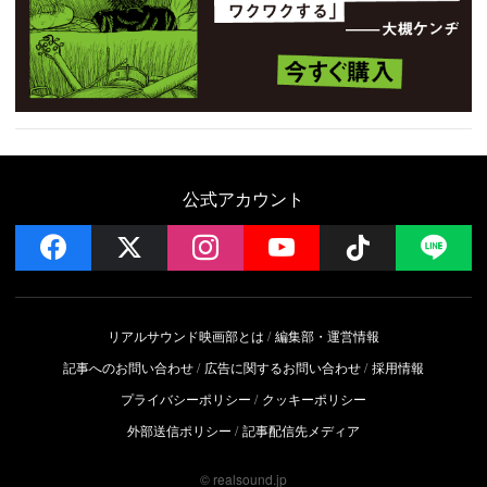
公式アカウント
facebook
x
instagram
YouTube
Follow on 
LI
リアルサウンド映画部とは
編集部・運営情報
記事へのお問い合わせ
広告に関するお問い合わせ
採用情報
プライバシーポリシー
クッキーポリシー
外部送信ポリシー
記事配信先メディア
© realsound.jp