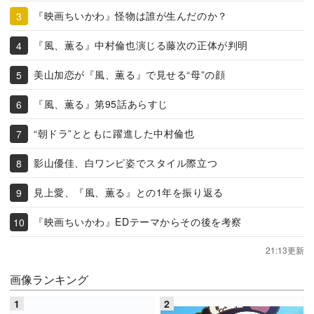
『映画ちいかわ』怪物は誰が生んだのか？
『風、薫る』中村倫也演じる藤次の正体が判明
美山加恋が『風、薫る』で見せる“母”の顔
『風、薫る』第95話あらすじ
“朝ドラ”とともに躍進した中村倫也
影山優佳、白ワンピ姿でスタイル際立つ
見上愛、『風、薫る』との1年を振り返る
『映画ちいかわ』EDテーマからその後を考察
21:13更新
画像ランキング