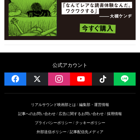
公式アカウント
facebook
x
instagram
YouTube
Follow on 
LI
リアルサウンド映画部とは
編集部・運営情報
記事へのお問い合わせ
広告に関するお問い合わせ
採用情報
プライバシーポリシー
クッキーポリシー
外部送信ポリシー
記事配信先メディア