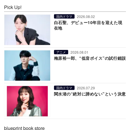
Pick Up!
2026.08.02
国内ドラマ
白石聖、デビュー10年目を迎えた現
在地
2026.08.01
アニメ
梅原裕一郎、“低音ボイス”の試行錯誤
2026.07.29
国内ドラマ
関水渚の“絶対に諦めない”という決意
blueprint book store