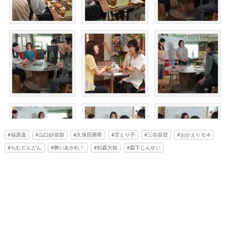
福原遥
山口紗弥加
久保田磨希
苫とり子
三谷昌登
おかえりモネ
ちむどんどん
舞いあがれ！
杉森大祐
森下じんせい