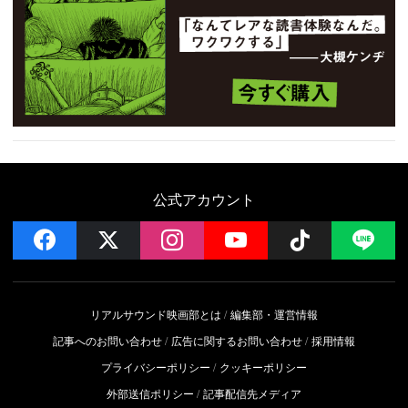
公式アカウント
facebook
x
instagram
YouTube
Follow on 
LI
リアルサウンド映画部とは
編集部・運営情報
記事へのお問い合わせ
広告に関するお問い合わせ
採用情報
プライバシーポリシー
クッキーポリシー
外部送信ポリシー
記事配信先メディア