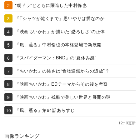
“朝ドラ”とともに躍進した中村倫也
『Tシャツが乾くまで』思いやりは愛なのか
『映画ちいかわ』が描いた“恐ろしさ”の正体
『風、薫る』中村倫也の本格登場で新展開
『スパイダーマン：BND』の“夏休み感”
『ちいかわ』の怖さは“食物連鎖からの追放”？
『映画ちいかわ』EDテーマからその後を考察
『映画ちいかわ』残酷で美しい世界と展開の謎
『風、薫る』第94話あらすじ
12:13更新
画像ランキング