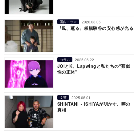
2026.08.05
国内ドラマ
『風、薫る』板橋駿谷の安心感が光る
2025.06.22
コラム
JOIとK、Lapwingと私たちの“類似
性の正体”
2025.08.01
文芸
SHINTANI × ISHIYAが明かす、噂の
真相