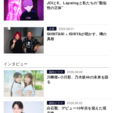
JOIとK、Lapwingと私たちの“類似
性の正体”
2025.08.01
文芸
SHINTANI × ISHIYAが明かす、噂の
真相
インタビュー
2026.08.08
国内ドラマ
川﨑桜×小川彩、乃木坂46の未来を語
る
2026.08.02
国内ドラマ
白石聖、デビュー10年目を迎えた現
在地