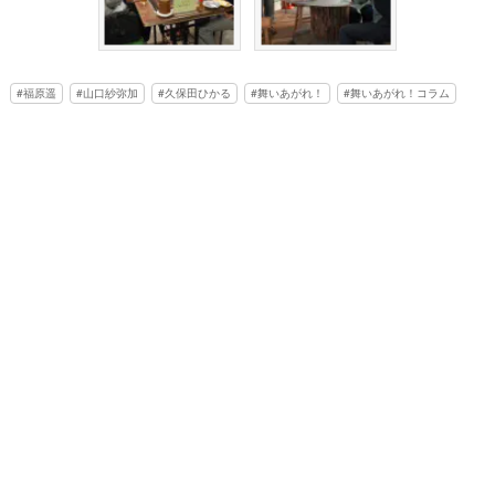
福原遥
山口紗弥加
久保田ひかる
舞いあがれ！
舞いあがれ！コラム