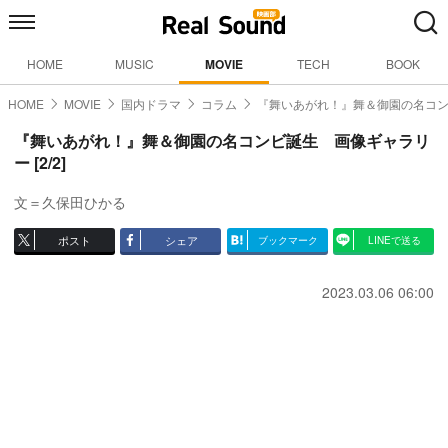
HOME
MUSIC
MOVIE
TECH
BOOK
HOME
MOVIE
国内ドラマ
コラム
『舞いあがれ！』舞＆御園の名コ
『舞いあがれ！』舞＆御園の名コンビ誕生 画像ギャラリ
ー [2/2]
文＝久保田ひかる
ポスト
シェア
ブックマーク
LINEで送る
2023.03.06 06:00