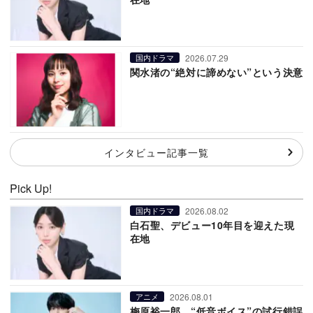
2026.07.29
国内ドラマ
関水渚の“絶対に諦めない”という決意
インタビュー記事一覧
Pick Up!
2026.08.02
国内ドラマ
白石聖、デビュー10年目を迎えた現
在地
2026.08.01
アニメ
梅原裕一郎、“低音ボイス”の試行錯誤