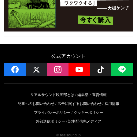
公式アカウント
facebook
x
instagram
YouTube
Follow on 
LI
リアルサウンド映画部とは
編集部・運営情報
記事へのお問い合わせ
広告に関するお問い合わせ
採用情報
プライバシーポリシー
クッキーポリシー
外部送信ポリシー
記事配信先メディア
© realsound.jp