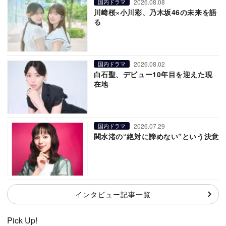
2026.08.08
国内ドラマ
川﨑桜×小川彩、乃木坂46の未来を語
る
2026.08.02
国内ドラマ
白石聖、デビュー10年目を迎えた現
在地
2026.07.29
国内ドラマ
関水渚の“絶対に諦めない”という決意
インタビュー記事一覧
Pick Up!