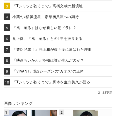
『Tシャツが乾くまで』高橋文哉の新境地
小栗旬×横浜流星、豪華初共演への期待
『風、薫る』はなぜ新しい朝ドラに？
見上愛、『風、薫る』との1年を振り返る
『豊臣兄弟！』井上和が茶々役に選ばれた理由
『映画ちいかわ』怪物は誰が生んだのか？
『VIVANT』第2シーズンの“カオス”の正体
『Tシャツが乾くまで』脚本を生方美久が語る
21:13更新
画像ランキング