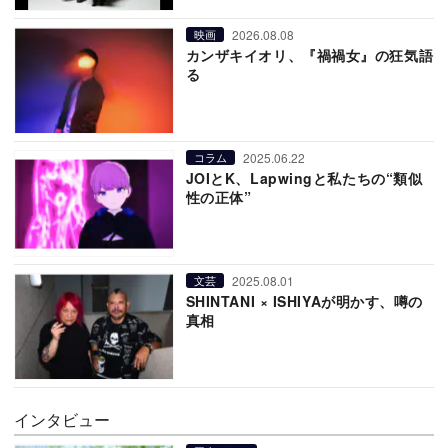
2026.08.08
映画
カンザキイオリ、『禍禍女』の狂気語
る
2025.06.22
コラム
JOIとK、Lapwingと私たちの“類似
性の正体”
2025.08.01
文芸
SHINTANI × ISHIYAが明かす、噂の
真相
インタビュー