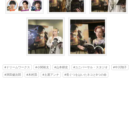
ドリームワークス
小関裕太
山本耕史
ユニバーサル・スタジオ
中川翔子
津田健次郎
木村昴
土屋アンナ
長ぐつをはいたネコと9つの命