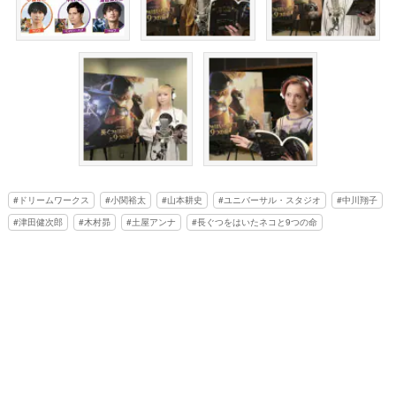
ドリームワークス
小関裕太
山本耕史
ユニバーサル・スタジオ
中川翔子
津田健次郎
木村昴
土屋アンナ
長ぐつをはいたネコと9つの命