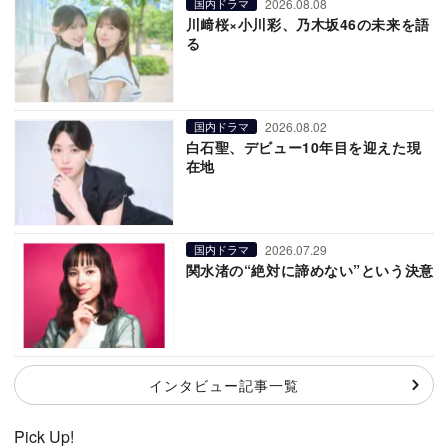
2026.08.08
国内ドラマ
川﨑桜×小川彩、乃木坂46の未来を語
る
2026.08.02
国内ドラマ
白石聖、デビュー10年目を迎えた現
在地
2026.07.29
国内ドラマ
関水渚の“絶対に諦めない”という決意
インタビュー記事一覧
Pick Up!