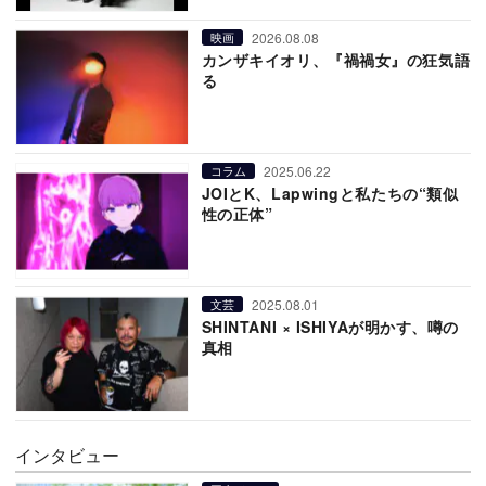
2026.08.08
映画
カンザキイオリ、『禍禍女』の狂気語
る
2025.06.22
コラム
JOIとK、Lapwingと私たちの“類似
性の正体”
2025.08.01
文芸
SHINTANI × ISHIYAが明かす、噂の
真相
インタビュー