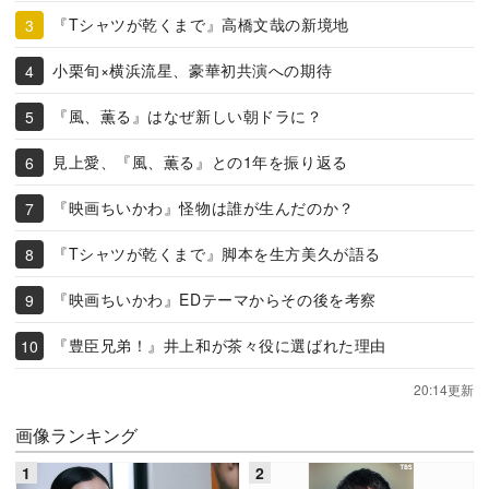
『Tシャツが乾くまで』高橋文哉の新境地
小栗旬×横浜流星、豪華初共演への期待
『風、薫る』はなぜ新しい朝ドラに？
見上愛、『風、薫る』との1年を振り返る
『映画ちいかわ』怪物は誰が生んだのか？
『Tシャツが乾くまで』脚本を生方美久が語る
『映画ちいかわ』EDテーマからその後を考察
『豊臣兄弟！』井上和が茶々役に選ばれた理由
20:14更新
画像ランキング