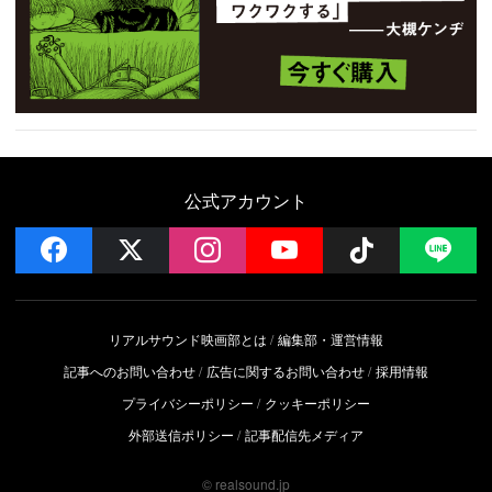
公式アカウント
facebook
x
instagram
YouTube
Follow on 
LI
リアルサウンド映画部とは
編集部・運営情報
記事へのお問い合わせ
広告に関するお問い合わせ
採用情報
プライバシーポリシー
クッキーポリシー
外部送信ポリシー
記事配信先メディア
© realsound.jp