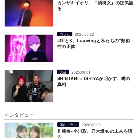
カンザキイオリ、『禍禍女』の狂気語
る
2025.06.22
コラム
JOIとK、Lapwingと私たちの“類似
性の正体”
2025.08.01
文芸
SHINTANI × ISHIYAが明かす、噂の
真相
インタビュー
2026.08.08
国内ドラマ
川﨑桜×小川彩、乃木坂46の未来を語
る