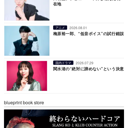
在地
2026.08.01
アニメ
梅原裕一郎、“低音ボイス”の試行錯誤
2026.07.29
国内ドラマ
関水渚の“絶対に諦めない”という決意
blueprint book store