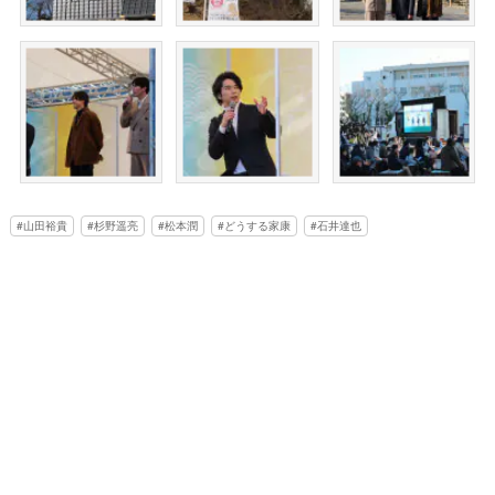
山田裕貴
杉野遥亮
松本潤
どうする家康
石井達也