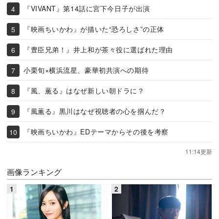
『VIVANT』第14話に宮下今日子が出演
『映画ちいかわ』が描いた“恐ろしさ”の正体
『豊臣兄弟！』井上和が茶々役に選ばれた理由
小栗旬×横浜流星、豪華初共演への期待
『風、薫る』はなぜ新しい朝ドラに？
『風薫る』黒川はなぜ視聴者の心を掴んだ？
『映画ちいかわ』EDテーマからその後を考察
11:14更新
画像ランキング