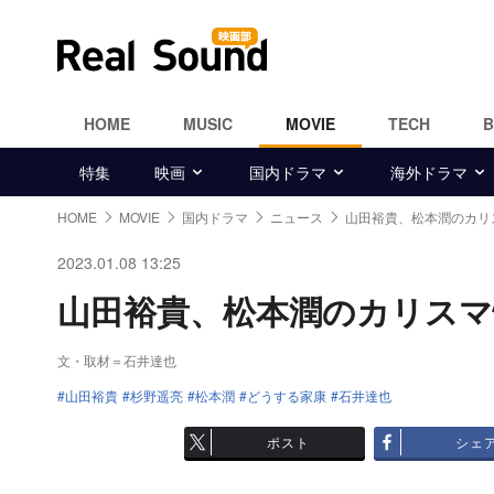
HOME
MUSIC
MOVIE
TECH
特集
映画
国内ドラマ
海外ドラマ
HOME
MOVIE
国内ドラマ
ニュース
山田裕貴、松本潤のカリ
2023.01.08 13:25
山田裕貴、松本潤のカリスマ性
文・取材＝石井達也
山田裕貴
杉野遥亮
松本潤
どうする家康
石井達也
ポスト
シェ