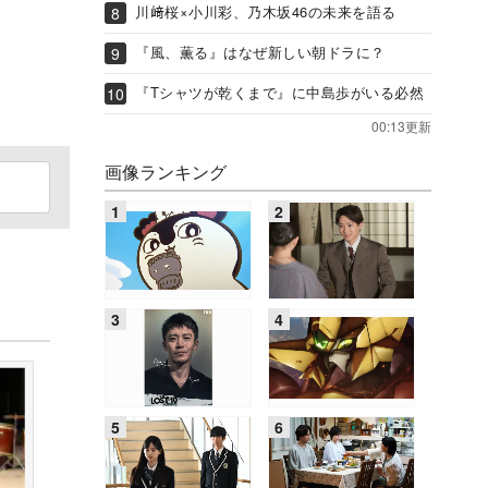
川﨑桜×小川彩、乃木坂46の未来を語る
『風、薫る』はなぜ新しい朝ドラに？
『Tシャツが乾くまで』に中島歩がいる必然
00:13更新
画像ランキング