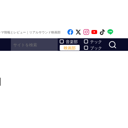
Like on Facebook
Follow on x
Follow on Inst
Follow on Y
Follow on
Follo
ラマ情報とレビュー｜リアルサウンド映画部
サ
音楽部
テック
映画部
ブック
]