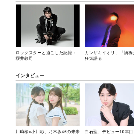
ロックスターと過ごした記憶：
カンザキイオリ、『禍禍
櫻井敦司
狂気語る
インタビュー
川﨑桜×小川彩、乃木坂46の未来
白石聖、デビュー10年