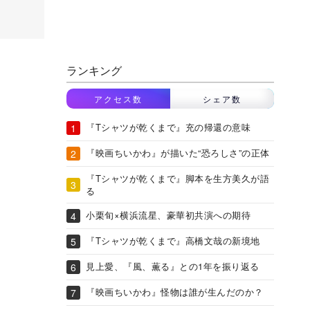
ランキング
アクセス数
シェア数
『Tシャツが乾くまで』充の帰還の意味
『映画ちいかわ』が描いた“恐ろしさ”の正体
『Tシャツが乾くまで』脚本を生方美久が語
る
小栗旬×横浜流星、豪華初共演への期待
『Tシャツが乾くまで』高橋文哉の新境地
見上愛、『風、薫る』との1年を振り返る
『映画ちいかわ』怪物は誰が生んだのか？