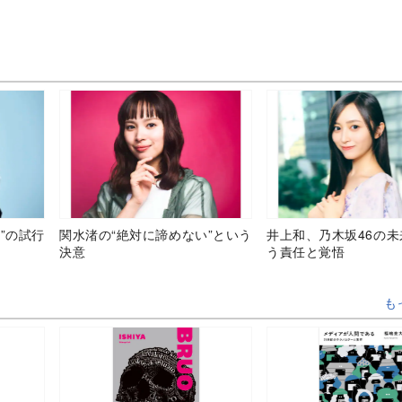
”の試行
関水渚の“絶対に諦めない”という
井上和、乃木坂46の
決意
う責任と覚悟
も