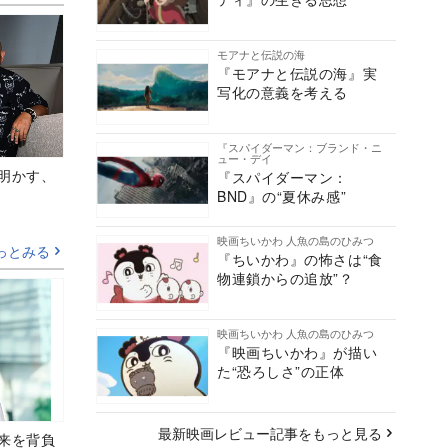
モアナと伝説の海
『モアナと伝説の海』実
写化の意義を考える
『スパイダーマン：ブランド・ニ
ュー・デイ
Aが明かす、
『スパイダーマン：
BND』の“夏休み感”
映画ちいかわ 人魚の島のひみつ
っとみる
『ちいかわ』の怖さは“食
物連鎖からの追放”？
映画ちいかわ 人魚の島のひみつ
『映画ちいかわ』が描い
た“恐ろしさ”の正体
最新映画レビュー記事をもっと見る
未来を背負