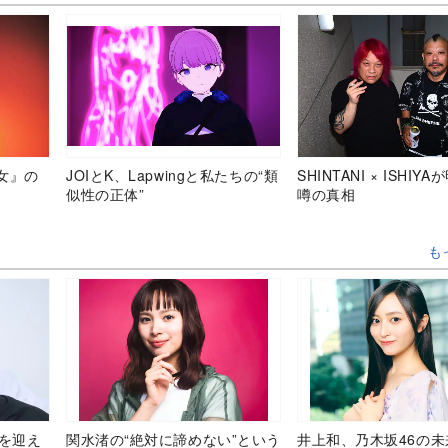
女』の
JOIとK、Lapwingと私たちの“類
SHINTANI × ISHIY
似性の正体”
噂の真相
も
目を迎え
関水渚の“絶対に諦めない”という
井上和、乃木坂46の