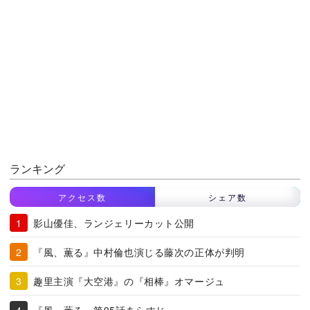
ランキング
アクセス数
シェア数
影山優佳、ランジェリーカット公開
『風、薫る』中村倫也演じる藤次の正体が判明
趣里主演『大空港』の『相棒』オマージュ
『風、薫る』第95話あらすじ