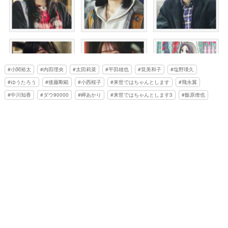
小関裕太
内田理央
太田莉菜
平田雄也
筧美和子
塩野瑛久
ゆうたろう
後藤剛範
小西桜子
来世ではちゃんとします
飛永翼
中川知香
ダウ90000
岬あかり
来世ではちゃんとします3
飯原僚也