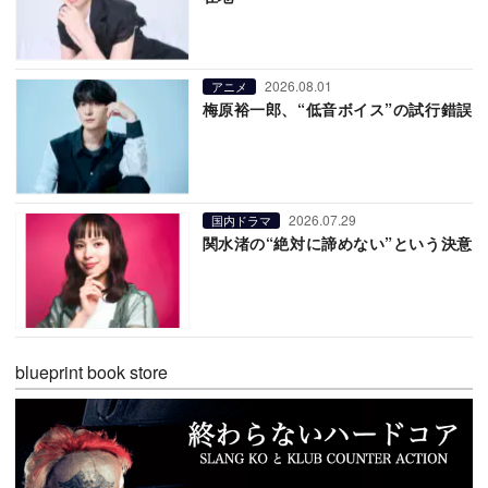
2026.08.01
アニメ
梅原裕一郎、“低音ボイス”の試行錯誤
2026.07.29
国内ドラマ
関水渚の“絶対に諦めない”という決意
blueprint book store