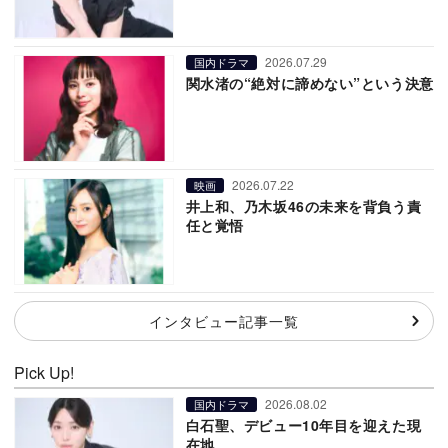
2026.07.29
国内ドラマ
関水渚の“絶対に諦めない”という決意
2026.07.22
映画
井上和、乃木坂46の未来を背負う責
任と覚悟
インタビュー記事一覧
Pick Up!
2026.08.02
国内ドラマ
白石聖、デビュー10年目を迎えた現
在地