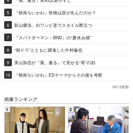
『映画ちいかわ』怪物は誰が生んだのか？
影山優佳、白ワンピ姿でスタイル際立つ
『スパイダーマン：BND』の“夏休み感”
“朝ドラ”とともに躍進した中村倫也
美山加恋が『風、薫る』で見せる“母”の顔
『映画ちいかわ』EDテーマからその後を考察
08:13更新
画像ランキング