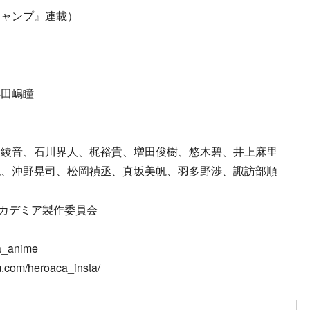
ジャンプ』連載）
小田嶋瞳
倉綾音、石川界人、梶裕貴、増田俊樹、悠木碧、井上麻里
紀、沖野晃司、松岡禎丞、真坂美帆、羽多野渉、諏訪部順
アカデミア製作委員会
ca_anime
.com/heroaca_insta/