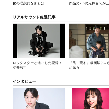
化の理想的な形とは
作品の2.5次元舞台化が
い理由
リアルサウンド厳選記事
ロックスターと過ごした記憶：
『風、薫る』板橋駿谷の
櫻井敦司
が光る
インタビュー