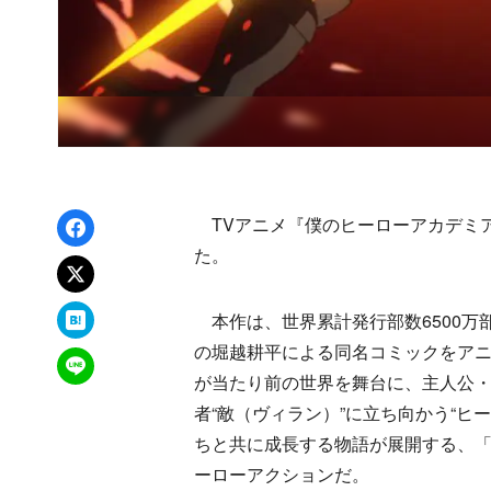
Facebookでシェア
TVアニメ『僕のヒーローアカデミア
た。
xでポスト
はてなブックマーク
本作は、世界累計発行部数6500万
の堀越耕平による同名コミックをアニ
LINEで送る
が当たり前の世界を舞台に、主人公・
者“敵（ヴィラン）”に立ち向かう“ヒ
ちと共に成長する物語が展開する、
ーローアクションだ。