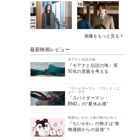
画像をもっと見る
最新映画レビュー
モアナと伝説の海
『モアナと伝説の海』実
写化の意義を考える
『スパイダーマン：ブランド・ニ
ュー・デイ
『スパイダーマン：
BND』の“夏休み感”
映画ちいかわ 人魚の島のひみつ
『ちいかわ』の怖さは“食
物連鎖からの追放”？