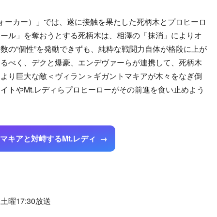
ォーカー）」では、遂に接触を果たした死柄木とプロヒーロ
オール」を奪おうとする死柄木は、相澤の「抹消」によりオ
数の“個性”を発動できずも、純粋な戦闘力自体が格段に上が
守るべく、デクと爆豪、エンデヴァーらが連携して、死柄木
により巨大な敵＜ヴィラン＞ギガントマキアが木々をなぎ倒
イトやMt.レディらプロヒーローがその前進を食い止めよう
マキアと対峙するMt.レディ
曜17:30放送