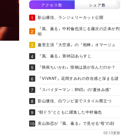
アクセス数
シェア数
影山優佳、ランジェリーカット公開
『風、薫る』中村倫也演じる藤次の正体が判
明
趣里主演『大空港』の『相棒』オマージュ
『風、薫る』第95話あらすじ
『映画ちいかわ』怪物は誰が生んだのか？
『VIVANT』花岡すみれの存在感と深まる謎
『スパイダーマン：BND』の“夏休み感”
影山優佳、白ワンピ姿でスタイル際立つ
“朝ドラ”とともに躍進した中村倫也
美山加恋が『風、薫る』で見せる“母”の顔
02:13更新