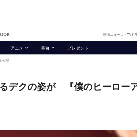
BOOK
映画ニュース・TVド
アニメ
舞台
プレゼント
真公開
るデクの姿が 『僕のヒーロー