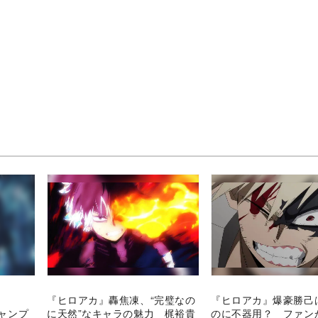
『ヒロアカ』轟焦凍、“完璧なの
『ヒロアカ』爆豪勝己
ジャンプ
に天然”なキャラの魅力 梶裕貴
のに不器用？ ファン