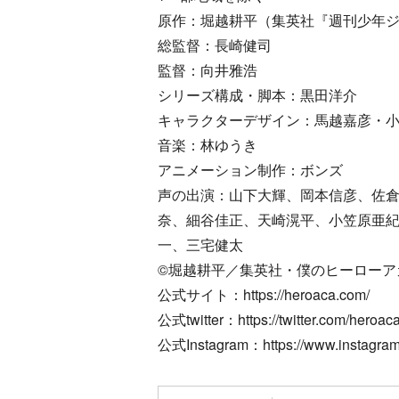
原作：堀越耕平（集英社『週刊少年
総監督：長崎健司
監督：向井雅浩
シリーズ構成・脚本：黒田洋介
キャラクターデザイン：馬越嘉彦・
音楽：林ゆうき
アニメーション制作：ボンズ
声の出演：山下大輝、岡本信彦、佐
奈、細谷佳正、天崎滉平、小笠原亜
一、三宅健太
©︎堀越耕平／集英社・僕のヒーロー
公式サイト：https://heroaca.com/
公式twitter：https://twitter.com/heroa
公式Instagram：https://www.instagram