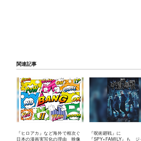
関連記事
『ヒロアカ』など海外で相次ぐ
『呪術廻戦』に
日本の漫画実写化の理由 映像
『SPY×FAMILY』も 