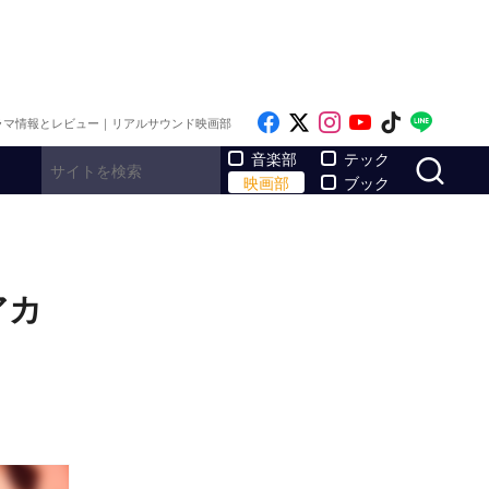
Like on Facebook
Follow on x
Follow on Inst
Follow on Y
Follow on
Follo
ラマ情報とレビュー｜リアルサウンド映画部
サ
音楽部
テック
映画部
ブック
アカ