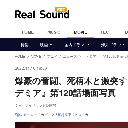
HOME
MUSIC
MOVIE
TECH
特集
映画
国内ドラマ
海外ドラマ
HOME
MOVIE
アニメ
ニュース
『ヒロアカ』第120話場面写
2022.11.10 18:00
爆豪の奮闘、死柄木と激突す
デミア』第120話場面写真
文＝リアルサウンド映画部
僕のヒーローアカデミア
堀越耕平
ヒロアカ