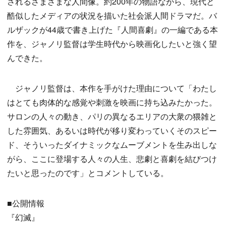
されるさまざまな人間像。約200年の物語ながら、現代と
酷似したメディアの状況を描いた社会派人間ドラマだ。バ
ルザックが44歳で書き上げた『人間喜劇』の一編である本
作を、ジャノリ監督は学生時代から映画化したいと強く望
んできた。
ジャノリ監督は、本作を手がけた理由について「わたし
はとても肉体的な感覚や刺激を映画に持ち込みたかった。
サロンの人々の動き、パリの異なるエリアの大衆の猥雑と
した雰囲気、あるいは時代が移り変わっていくそのスピー
ド、そういったダイナミックなムーブメントを生み出しな
がら、ここに登場する人々の人生、悲劇と喜劇を結びつけ
たいと思ったのです」とコメントしている。
■公開情報
『幻滅』