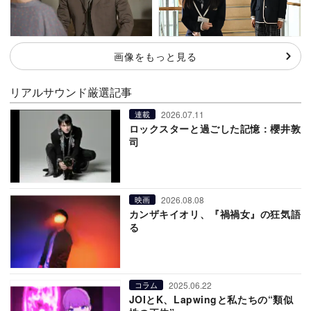
画像をもっと見る
リアルサウンド厳選記事
2026.07.11
連載
ロックスターと過ごした記憶：櫻井敦
司
2026.08.08
映画
カンザキイオリ、『禍禍女』の狂気語
る
2025.06.22
コラム
JOIとK、Lapwingと私たちの“類似