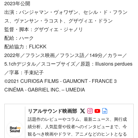
2023年公開
出演：バンジャマン・ヴォワザン、セシル・ド・フラン
ス、ヴァンサン・ラコスト、グザヴィエ・ドラン
監督・脚本：グザヴィエ・ジャノリ
配給：ハーク
配給協力：FLICKK
2022年／フランス映画／フランス語／149分／カラー／
5.1chデジタル／スコープサイズ／原題：Illusions perdues
／字幕：手束紀子
©2021 CURIOSA FILMS - GAUMONT - FRANCE 3
CINÉMA - GABRIEL INC. – UMEDIA
Follow on SNS
Follow on SNS
Follow on SN
Author web 
リアルサウンド映画部
話題作のレビューやコラム、最新ニュース、興行成
績分析、人気監督や役者へのインタビューまで、今
観るべき映画やドラマ、アニメなどのヒントとなる