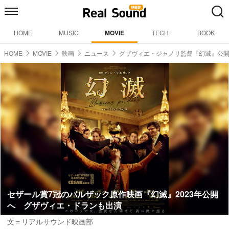
HOME
MUSIC
MOVIE
TECH
BOOK
HOME
MOVIE
映画
ニュース
グザヴィエ・ジャノリ監督『幻滅』公
セザール賞7冠のバルザック原作映画『幻滅』2023年公開
へ グザヴィエ・ドランも出演
文＝リアルサウンド映画部