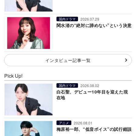
2026.07.29
国内ドラマ
関水渚の“絶対に諦めない”という決意
インタビュー記事一覧
Pick Up!
2026.08.02
国内ドラマ
白石聖、デビュー10年目を迎えた現
在地
2026.08.01
アニメ
梅原裕一郎、“低音ボイス”の試行錯誤