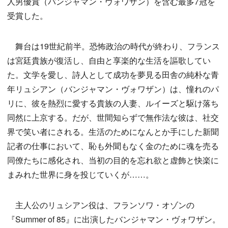
人男優賞（バンジャマン・ヴォワザン）を含む最多7冠を
受賞した。
舞台は19世紀前半。恐怖政治の時代が終わり、フランス
は宮廷貴族が復活し、自由と享楽的な生活を謳歌してい
た。文学を愛し、詩人として成功を夢見る田舎の純朴な青
年リュシアン（バンジャマン・ヴォワザン）は、憧れのパ
リに、彼を熱烈に愛する貴族の人妻、ルイーズと駆け落ち
同然に上京する。だが、世間知らずで無作法な彼は、社交
界で笑い者にされる。生活のためになんとか手にした新聞
記者の仕事において、恥も外聞もなく金のために魂を売る
同僚たちに感化され、当初の目的を忘れ欲と虚飾と快楽に
まみれた世界に身を投じていくが……。
主人公のリュシアン役は、フランソワ・オゾンの
『Summer of 85』に出演したバンジャマン・ヴォワザン。