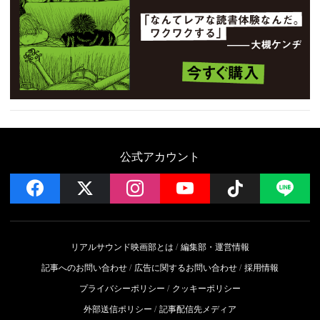
公式アカウント
facebook
x
instagram
YouTube
Follow on 
LI
リアルサウンド映画部とは
編集部・運営情報
記事へのお問い合わせ
広告に関するお問い合わせ
採用情報
プライバシーポリシー
クッキーポリシー
外部送信ポリシー
記事配信先メディア