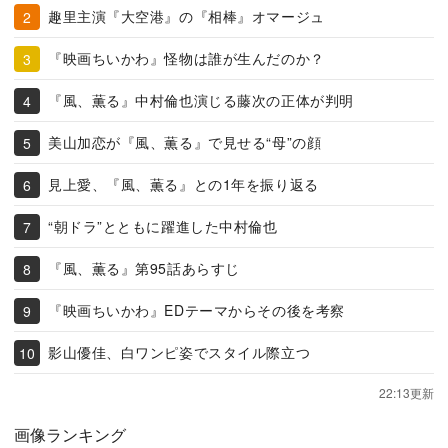
趣里主演『大空港』の『相棒』オマージュ
『映画ちいかわ』怪物は誰が生んだのか？
『風、薫る』中村倫也演じる藤次の正体が判明
美山加恋が『風、薫る』で見せる“母”の顔
見上愛、『風、薫る』との1年を振り返る
“朝ドラ”とともに躍進した中村倫也
『風、薫る』第95話あらすじ
『映画ちいかわ』EDテーマからその後を考察
影山優佳、白ワンピ姿でスタイル際立つ
22:13更新
画像ランキング