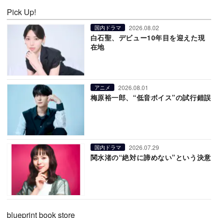
Pick Up!
2026.08.02
国内ドラマ
白石聖、デビュー10年目を迎えた現
在地
2026.08.01
アニメ
梅原裕一郎、“低音ボイス”の試行錯誤
2026.07.29
国内ドラマ
関水渚の“絶対に諦めない”という決意
blueprint book store