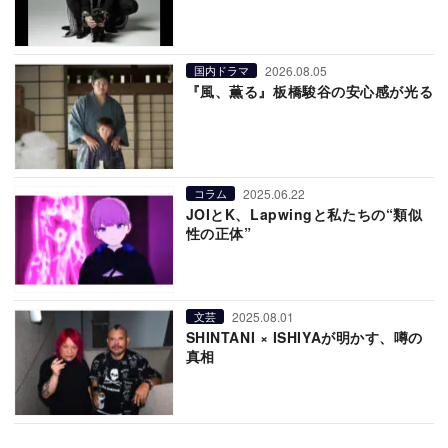
2026.08.05
国内ドラマ
『風、薫る』板橋駿谷の安心感が光る
2025.06.22
コラム
JOIとK、Lapwingと私たちの“類似
性の正体”
2025.08.01
文芸
SHINTANI × ISHIYAが明かす、噂の
真相