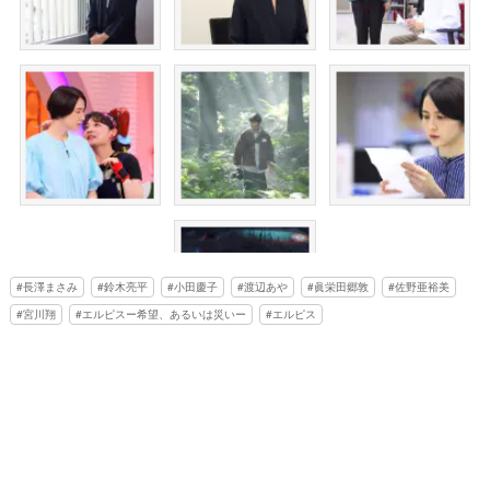
長澤まさみ
鈴木亮平
小田慶子
渡辺あや
眞栄田郷敦
佐野亜裕美
宮川翔
エルピスー希望、あるいは災いー
エルピス