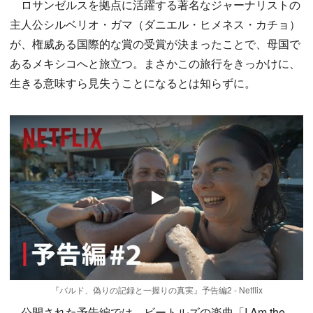
ロサンゼルスを拠点に活躍する著名なジャーナリストの
主人公シルベリオ・ガマ（ダニエル・ヒメネス・カチョ）
が、権威ある国際的な賞の受賞が決まったことで、母国で
あるメキシコへと旅立つ。まさかこの旅行をきっかけに、
生きる意味すら見失うことになるとは知らずに。
Play
『バルド、偽りの記録と一握りの真実』予告編2 - Netflix
公開された予告編では、ビートルズの楽曲「I Am the