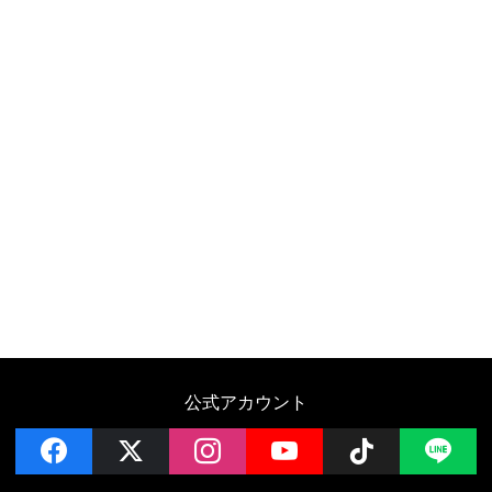
公式アカウント
facebook
x
instagram
YouTube
Follow on 
LI