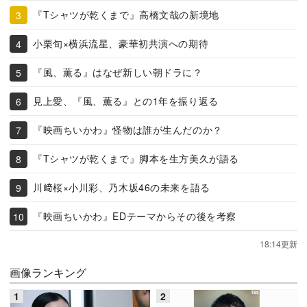
『Tシャツが乾くまで』高橋文哉の新境地
小栗旬×横浜流星、豪華初共演への期待
『風、薫る』はなぜ新しい朝ドラに？
見上愛、『風、薫る』との1年を振り返る
『映画ちいかわ』怪物は誰が生んだのか？
『Tシャツが乾くまで』脚本を生方美久が語る
川﨑桜×小川彩、乃木坂46の未来を語る
『映画ちいかわ』EDテーマからその後を考察
18:14更新
画像ランキング