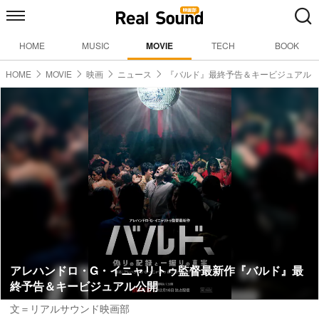
HOME
MUSIC
MOVIE
TECH
BOOK
HOME
MOVIE
映画
ニュース
『バルド』最終予告＆キービジュアル
アレハンドロ・G・イニャリトゥ監督最新作『バルド』最
終予告＆キービジュアル公開
文＝リアルサウンド映画部