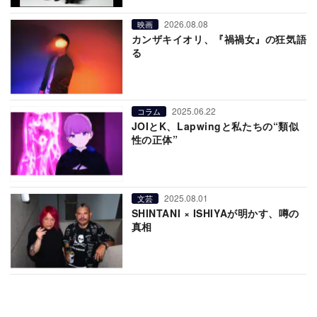
2026.08.08
映画
カンザキイオリ、『禍禍女』の狂気語
る
2025.06.22
コラム
JOIとK、Lapwingと私たちの“類似
性の正体”
2025.08.01
文芸
SHINTANI × ISHIYAが明かす、噂の
真相