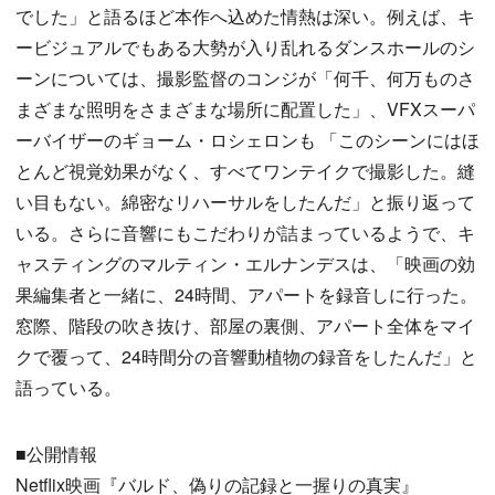
でした」と語るほど本作へ込めた情熱は深い。例えば、キ
ービジュアルでもある大勢が入り乱れるダンスホールのシ
ーンについては、撮影監督のコンジが「何千、何万ものさ
まざまな照明をさまざまな場所に配置した」、VFXスーパ
ーバイザーのギョーム・ロシェロンも 「このシーンにはほ
とんど視覚効果がなく、すべてワンテイクで撮影した。縫
い目もない。綿密なリハーサルをしたんだ」と振り返って
いる。さらに音響にもこだわりが詰まっているようで、キ
ャスティングのマルティン・エルナンデスは、「映画の効
果編集者と一緒に、24時間、アパートを録音しに行った。
窓際、階段の吹き抜け、部屋の裏側、アパート全体をマイ
クで覆って、24時間分の音響動植物の録音をしたんだ」と
語っている。
■公開情報
Netflix映画『バルド、偽りの記録と一握りの真実』