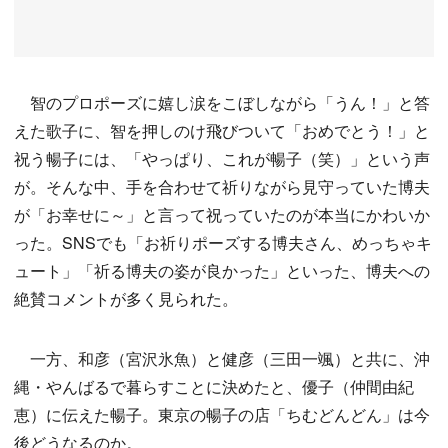
智のプロポーズに嬉し涙をこぼしながら「うん！」と答
えた歌子に、智を押しのけ飛びついて「おめでとう！」と
祝う暢子には、「やっぱり、これが暢子（笑）」という声
が。そんな中、手を合わせて祈りながら見守っていた博夫
が「お幸せに～」と言って祝っていたのが本当にかわいか
った。SNSでも「お祈りポーズする博夫さん、めっちゃキ
ュート」「祈る博夫の姿が良かった」といった、博夫への
絶賛コメントが多く見られた。
一方、和彦（宮沢氷魚）と健彦（三田一颯）と共に、沖
縄・やんばるで暮らすことに決めたと、優子（仲間由紀
恵）に伝えた暢子。東京の暢子の店「ちむどんどん」は今
後どうなるのか。