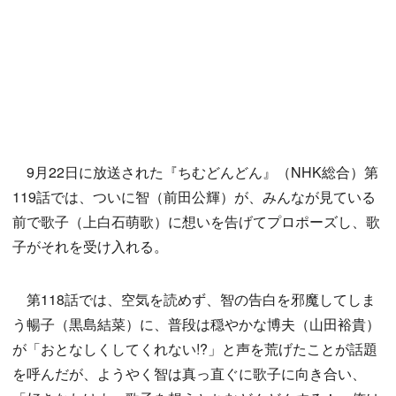
9月22日に放送された『ちむどんどん』（NHK総合）第
119話では、ついに智（前田公輝）が、みんなが見ている
前で歌子（上白石萌歌）に想いを告げてプロポーズし、歌
子がそれを受け入れる。
第118話では、空気を読めず、智の告白を邪魔してしま
う暢子（黒島結菜）に、普段は穏やかな博夫（山田裕貴）
が「おとなしくしてくれない!?」と声を荒げたことが話題
を呼んだが、ようやく智は真っ直ぐに歌子に向き合い、