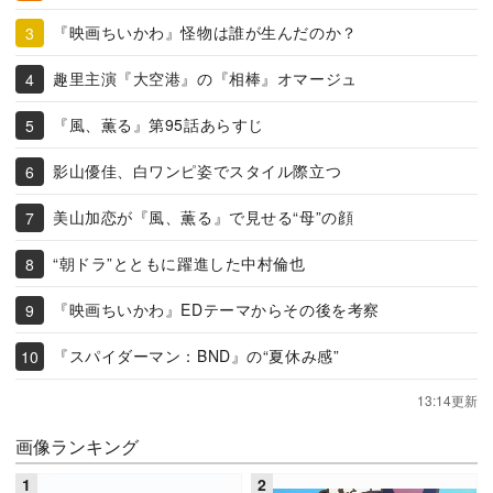
『映画ちいかわ』怪物は誰が生んだのか？
趣里主演『大空港』の『相棒』オマージュ
『風、薫る』第95話あらすじ
影山優佳、白ワンピ姿でスタイル際立つ
美山加恋が『風、薫る』で見せる“母”の顔
“朝ドラ”とともに躍進した中村倫也
『映画ちいかわ』EDテーマからその後を考察
『スパイダーマン：BND』の“夏休み感”
13:14更新
画像ランキング