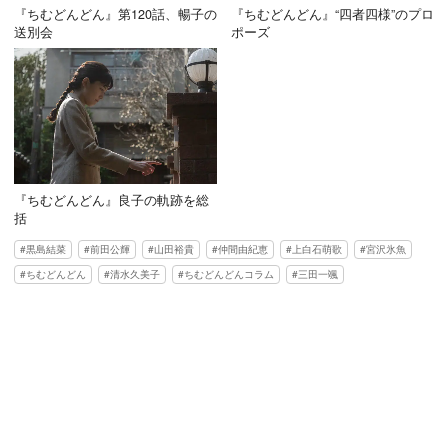
『ちむどんどん』第120話、暢子の
『ちむどんどん』“四者四様”のプロ
送別会
ポーズ
『ちむどんどん』良子の軌跡を総
括
黒島結菜
前田公輝
山田裕貴
仲間由紀恵
上白石萌歌
宮沢氷魚
ちむどんどん
清水久美子
ちむどんどんコラム
三田一颯