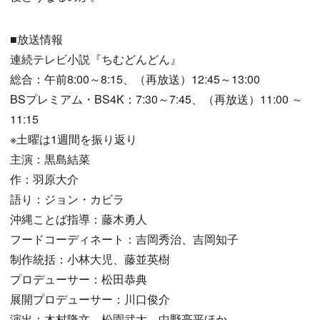
■放送情報
連続テレビ小説『ちむどんどん』
総合：午前8:00～8:15、（再放送）12:45～13:00
BSプレミアム・BS4K：7:30～7:45、（再放送）11:00 ～
11:15
※土曜は1週間を振り返り
主演：黒島結菜
作：羽原大介
語り：ジョン・カビラ
沖縄ことば指導：藤木勇人
フードコーディネート：吉岡秀治、吉岡知子
制作統括：小林大児、藤並英樹
プロデューサー：松田恭典
展開プロデューサー：川口俊介
演出：木村隆文、松園武大、中野亮平ほか