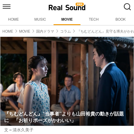
HOME
MUSIC
MOVIE
TECH
BOOK
HOME
MOVIE
国内ドラマ
コラム
『ちむどんどん』見守る博夫がか
『ちむどんどん』“当事者”よりも山田裕貴の動きが話題
に 「お祈りポーズがかわいい」
文＝清水久美子