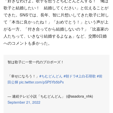
「好きなわけよ。歌子を想うとちむどんどんする！ 俺は
歌子と結婚したい！ 結婚してください」と伝えることが
できた。SNSでは、長年、智に片想いしてきた歌子に対し
て「本当に良かったね！」「おめでとう！」という声が上
がる一方、「付き合ってから結婚しないの？」「比嘉家の
人たちって、いきなり結婚するよなぁ」など、交際0日婚
へのコメントも多かった。
智は歌子に一世一代のプロポーズ！
「幸せになろう！」
#ちむどんどん
#朝ドラ
#上白石萌歌
#前
田公輝
pic.twitter.com/pSP5Yb5bPx
— 連続テレビ小説「ちむどんどん」 (@asadora_nhk)
September 21, 2022