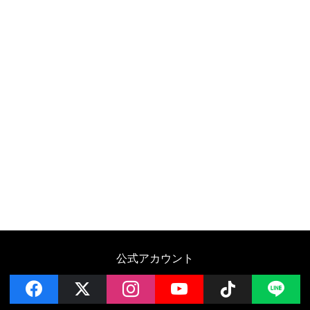
公式アカウント
facebook
x
instagram
YouTube
Follow on 
LI