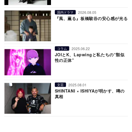
2026.08.05
国内ドラマ
『風、薫る』板橋駿谷の安心感が光る
2025.06.22
コラム
JOIとK、Lapwingと私たちの“類似
性の正体”
2025.08.01
文芸
SHINTANI × ISHIYAが明かす、噂の
真相