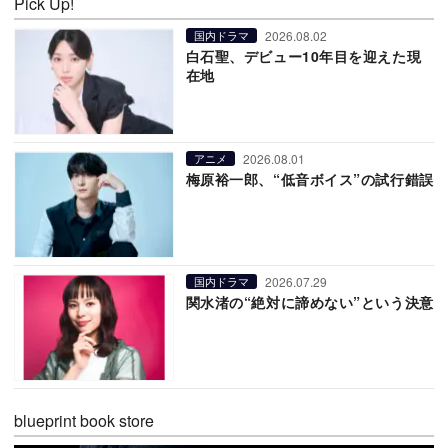
Pick Up!
2026.08.02
国内ドラマ
白石聖、デビュー10年目を迎えた現
在地
2026.08.01
アニメ
梅原裕一郎、“低音ボイス”の試行錯誤
2026.07.29
国内ドラマ
関水渚の“絶対に諦めない”という決意
blueprint book store