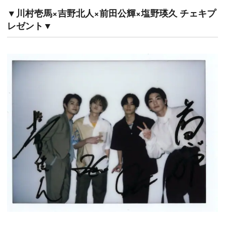
▼川村壱馬×吉野北人×前田公輝×塩野瑛久 チェキプ
レゼント▼