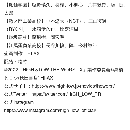
【鳳仙学園】塩野瑛久、葵楊、小柳心、荒井敦史、坂口涼
太郎
【瀬ノ門工業高校】中本悠太（NCT）、三山凌輝
（RYOKI）、永沼伊久也、比嘉涼樹
【鎌坂高校】藤原樹、岡宏明
【江罵羅商業高校】長谷川慎、陣、今村謙斗
企画制作：HI-AX
配給：松竹
©2022「HiGH＆LOW THE WORST X」製作委員会©髙橋
ヒロシ(秋田書店) HI-AX
公式サイト：https://www.high-low.jp/movies/theworst/
公式Twitter：https://twitter.com/HiGH_LOW_PR
公式Instagram：
https://www.instagram.com/high_low_official/