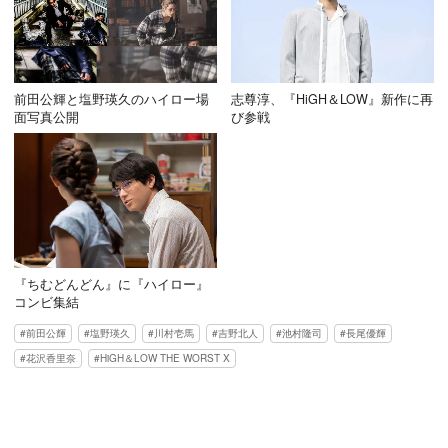
前田公輝と塩野瑛久のハイロー場
志尊淳、『HiGH＆LOW』新作に再
面写真公開
び参戦
『ちむどんどん』に『ハイロー』
コンビ集結
前田公輝
塩野瑛久
川村壱馬
吉野北人
池村隆司
長尾優輝
花沢香里奈
HiGH＆LOW THE WORST X