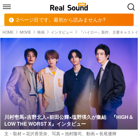
2ページ目です。最初から読みませんか?
HOME
MUSIC
MOVIE
TECH
BOOK
HOME
MOVIE
映画
インタビュー
『ハイロー』新作、主要キャスト
川村壱馬×吉野北人×前田公輝×塩野瑛久が集結 『HiGH＆
LOW THE WORST X』インタビュー
文・取材＝花沢香里奈
、
写真＝池村隆司
、
動画＝長尾優輝