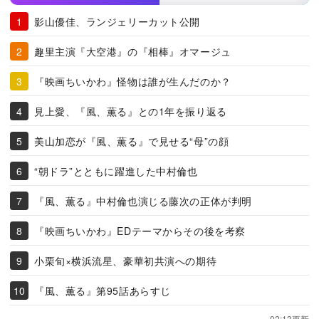
影山優佳、ランジェリーカット公開
趣里主演『大空港』の『相棒』オマージュ
『映画ちいかわ』怪物は誰が生んだのか？
見上愛、『風、薫る』との1年を振り返る
美山加恋が『風、薫る』で見せる“母”の顔
“朝ドラ”とともに躍進した中村倫也
『風、薫る』中村倫也演じる藤次の正体が判明
『映画ちいかわ』EDテーマからその後を考察
小栗旬×横浜流星、豪華初共演への期待
『風、薫る』第95話あらすじ
02:13更新