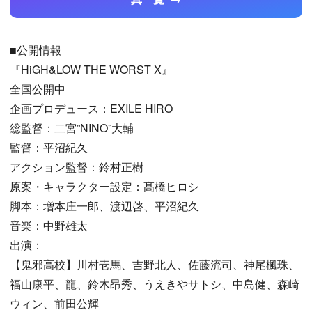
■公開情報
『HiGH&LOW THE WORST X』
全国公開中
企画プロデュース：EXILE HIRO
総監督：二宮”NINO”大輔
監督：平沼紀久
アクション監督：鈴村正樹
原案・キャラクター設定：髙橋ヒロシ
脚本：増本庄一郎、渡辺啓、平沼紀久
音楽：中野雄太
出演：
【鬼邪高校】川村壱馬、吉野北人、佐藤流司、神尾楓珠、
福山康平、龍、鈴木昂秀、うえきやサトシ、中島健、森崎
ウィン、前田公輝