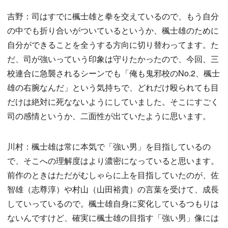
吉野：司はすでに楓士雄と拳を交えているので、もう自分
の中でも折り合いがついているというか、楓士雄のために
自分ができることを全うする方向に切り替わってます。た
だ、司が強いっていう印象は守りたかったので、今回、三
校連合に急襲されるシーンでも「俺も鬼邪校のNo.2、楓士
雄の右腕なんだ」という気持ちで、どれだけ殴られても目
だけは絶対に死なないようにしていました。そこにすごく
司の感情というか、二面性が出ていたように思います。
川村：楓士雄は常に本気で「強い男」を目指しているの
で、そこへの理解度はより濃密になっていると思います。
前作のときはただがむしゃらに上を目指していたのが、佐
智雄（志尊淳）や村山（山田裕貴）の言葉を受けて、成長
していっているので。楓士雄自身に変化しているつもりは
ないんですけど、確実に楓士雄の目指す「強い男」像には