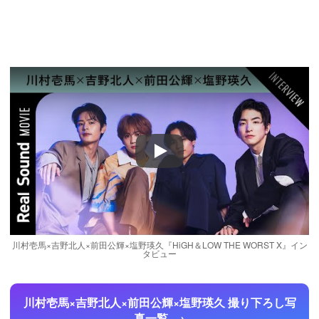
Play
川村壱馬×吉野北人×前田公輝×塩野瑛久『HiGH＆LOW THE WORST X』イン
タビュー
川村壱馬×吉野北人×前田公輝×塩野瑛久 撮り下ろし写
真一覧