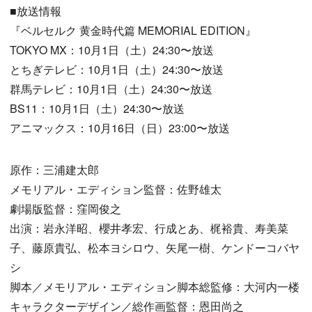
■放送情報
『ベルセルク 黄金時代篇 MEMORIAL EDITION』
TOKYO MX：10月1日（土）24:30〜放送
とちぎテレビ：10月1日（土）24:30〜放送
群馬テレビ：10月1日（土）24:30〜放送
BS11：10月1日（土）24:30〜放送
アニマックス：10月16日（日）23:00〜放送
原作：三浦建太郎
メモリアル・エディション監督：佐野雄太
劇場版監督：窪岡俊之
出演：岩永洋昭、櫻井孝宏、行成とあ、梶裕貴、寿美菜
子、藤原貴弘、松本ヨシロウ、矢尾一樹、ケンドーコバヤ
シ
脚本／メモリアル・エディション脚本総監修：大河内一楼
キャラクターデザイン／総作画監督：恩田尚之