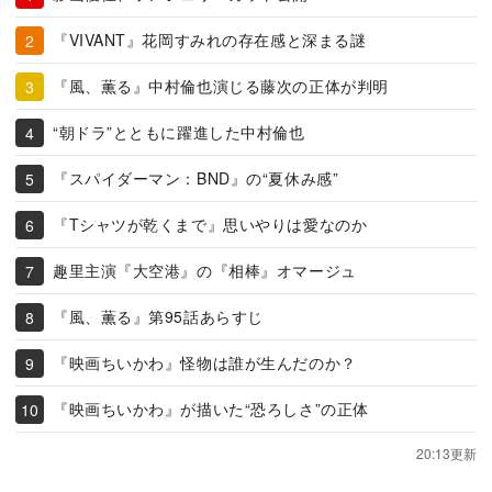
『VIVANT』花岡すみれの存在感と深まる謎
『風、薫る』中村倫也演じる藤次の正体が判明
“朝ドラ”とともに躍進した中村倫也
『スパイダーマン：BND』の“夏休み感”
『Tシャツが乾くまで』思いやりは愛なのか
趣里主演『大空港』の『相棒』オマージュ
『風、薫る』第95話あらすじ
『映画ちいかわ』怪物は誰が生んだのか？
『映画ちいかわ』が描いた“恐ろしさ”の正体
20:13更新