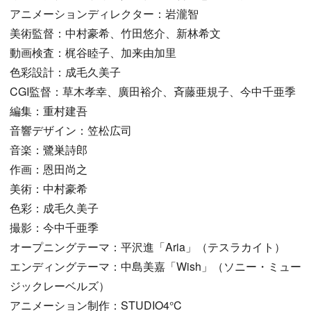
アニメーションディレクター：岩瀧智
美術監督：中村豪希、竹田悠介、新林希文
動画検査：梶谷睦子、加来由加里
色彩設計：成毛久美子
CGI監督：草木孝幸、廣田裕介、斉藤亜規子、今中千亜季
編集：重村建吾
音響デザイン：笠松広司
音楽：鷺巣詩郎
作画：恩田尚之
美術：中村豪希
色彩：成毛久美子
撮影：今中千亜季
オープニングテーマ：平沢進「Aria」（テスラカイト）
エンディングテーマ：中島美嘉「Wish」（ソニー・ミュー
ジックレーベルズ）
アニメーション制作：STUDIO4°C