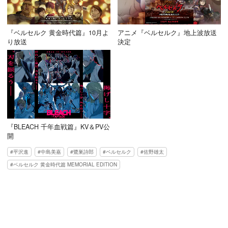
『ベルセルク 黄金時代篇』10月よ
アニメ『ベルセルク』地上波放送
り放送
決定
『BLEACH 千年血戦篇』KV＆PV公
開
平沢進
中島美嘉
鷺巣詩郎
ベルセルク
佐野雄太
ベルセルク 黄金時代篇 MEMORIAL EDITION