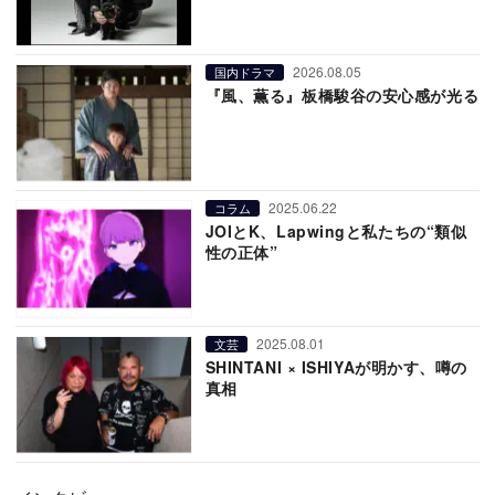
2026.08.05
国内ドラマ
『風、薫る』板橋駿谷の安心感が光る
2025.06.22
コラム
JOIとK、Lapwingと私たちの“類似
性の正体”
2025.08.01
文芸
SHINTANI × ISHIYAが明かす、噂の
真相