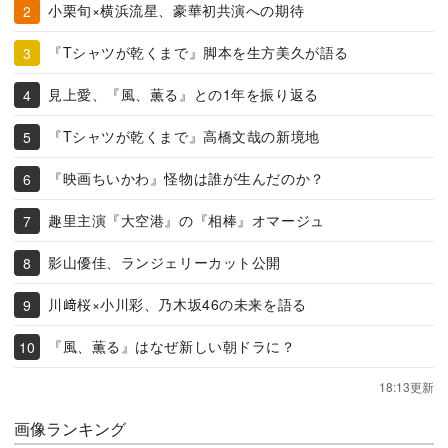
小栗旬×横浜流星、豪華初共演への期待
『Tシャツが乾くまで』脚本を生方美久が語る
見上愛、『風、薫る』との1年を振り返る
『Tシャツが乾くまで』高橋文哉の新境地
『映画ちいかわ』怪物は誰が生んだのか？
趣里主演『大空港』の『相棒』オマージュ
影山優佳、ランジェリーカット公開
川﨑桜×小川彩、乃木坂46の未来を語る
『風、薫る』はなぜ新しい朝ドラに？
18:13更新
画像ランキング