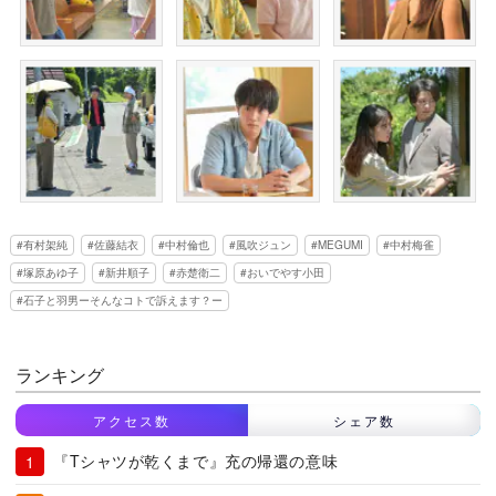
有村架純
佐藤結衣
中村倫也
風吹ジュン
MEGUMI
中村梅雀
塚原あゆ子
新井順子
赤楚衛二
おいでやす小田
石子と羽男ーそんなコトで訴えます？ー
ランキング
アクセス数
シェア数
『Tシャツが乾くまで』充の帰還の意味