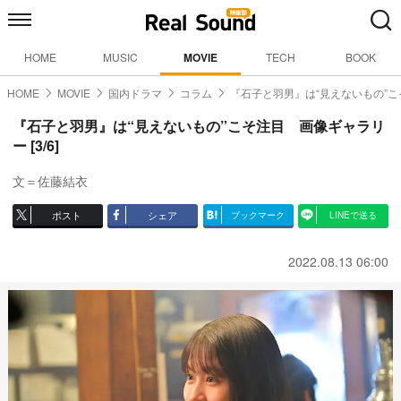
HOME
MUSIC
MOVIE
TECH
BOOK
HOME
MOVIE
国内ドラマ
コラム
『石子と羽男』は“見えないもの”こ
『石子と羽男』は“見えないもの”こそ注目 画像ギャラリ
ー [3/6]
文＝佐藤結衣
ポスト
シェア
ブックマーク
LINEで送る
2022.08.13 06:00