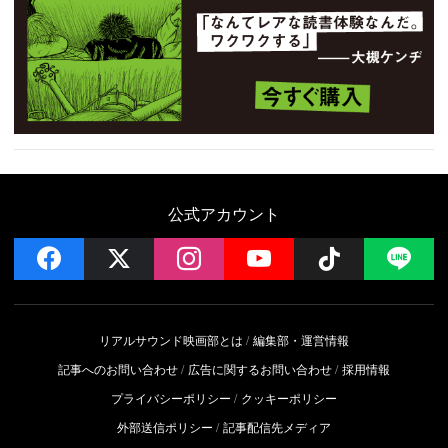
公式アカウント
facebook
x
instagram
YouTube
Follow on 
LI
リアルサウンド映画部とは
編集部・運営情報
記事へのお問い合わせ
広告に関するお問い合わせ
採用情報
プライバシーポリシー
クッキーポリシー
外部送信ポリシー
記事配信先メディア