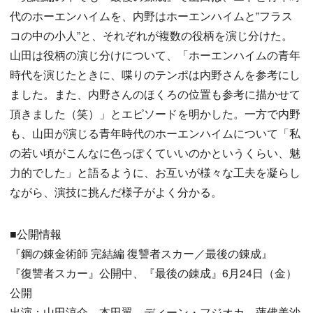
代のホーエンハイムを、内野はホーエンハイムと”フラス
コの中の小人”と、それぞれが複数の役柄を演じ分けた。
山田は役柄の演じ分けについて、「ホーエンハイムの青年
時代を演じたときに、喋りのテンポは内野さんを参考にし
ました。また、内野さんのほくろの位置も参考に描かせて
頂きました（笑）」とエピソードを明かした。一方で内野
も、山田が演じる青年時代のホーエンハイムについて「私
の若い頃がこんなに色っぽくていいのかというくらい、魅
力的でした」と語るように、お互いが様々な工夫を凝らし
ながら、演技に挑んだ様子がよく分かる。
■公開情報
『鋼の錬金術師 完結編 復讐者スカー／最後の錬成』
『復讐者スカー』公開中、『最後の錬成』6月24日（金）
公開
出演：山田涼介、本田翼、ディーン・フジオカ、蓮佛美沙