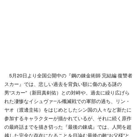
5月20日より全国公開中の『鋼の錬金術師 完結編 復讐者
スカー』では、悲しい過去を背負い額に傷のある謎の
男“スカー”（新田真剣佑）との対峙や、過去に繰り広げら
れた凄惨なイシュヴァ―ル殲滅戦での軍部の過ち、リン・
ヤオ（渡邊圭祐）をはじめとしたシン国の人々など新たに
参加するキャラクターが描かれているが、それに続く原作
の最終話までを描き切った『最後の錬成』では、人間を超
越した完全な存在になることを目論む最後の敵“お父様”と