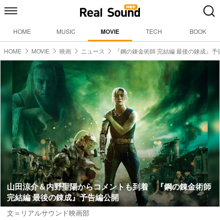
HOME
MUSIC
MOVIE
TECH
BOOK
HOME
MOVIE
映画
ニュース
『鋼の錬金術師 完結編 最後の錬成』予
山田涼介＆内野聖陽からコメントも到着 『鋼の錬金術師
完結編 最後の錬成』予告編公開
文＝リアルサウンド映画部