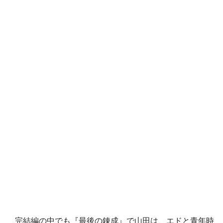
完結編の中でも『最後の錬成』で山田は、エドと青年時