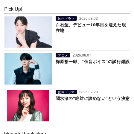
Pick Up!
2026.08.02
国内ドラマ
白石聖、デビュー10年目を迎えた現
在地
2026.08.01
アニメ
梅原裕一郎、“低音ボイス”の試行錯誤
2026.07.29
国内ドラマ
関水渚の“絶対に諦めない”という決意
blueprint book store