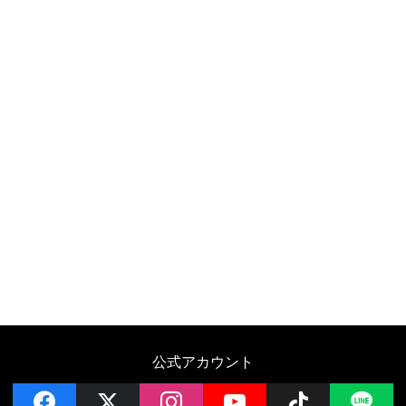
公式アカウント
facebook
x
instagram
YouTube
Follow on 
LI