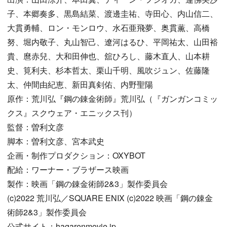
子、本郷奏多、黒島結菜、渡邊圭祐、寺田心、内山信二、
大貫勇輔、ロン・モンロウ、水石亜飛夢、奥貫薫、高橋
努、堀内敬子、丸山智己、遼河はるひ、平岡祐太、山田裕
貴、麿赤兒、大和田伸也、舘ひろし、藤木直人、山本耕
史、筧利夫、杉本哲太、栗山千明、風吹ジュン、佐藤隆
太、仲間由紀恵、新田真剣佑、内野聖陽
原作：荒川弘『鋼の錬金術師』荒川弘（『ガンガンコミッ
クス』スクウェア・エニックス刊）
監督：曽利文彦
脚本：曽利文彦、宮本武史
企画・制作プロダクション：OXYBOT
配給：ワーナー・ブラザース映画
製作：映画「鋼の錬金術師2&3」製作委員会
(c)2022 荒川弘／SQUARE ENIX (c)2022 映画「鋼の錬金
術師2&3」製作委員会
公式サイト：hagarenmovie.jp