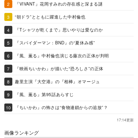
『VIVANT』花岡すみれの存在感と深まる謎
“朝ドラ”とともに躍進した中村倫也
『Tシャツが乾くまで』思いやりは愛なのか
『スパイダーマン：BND』の“夏休み感”
『風、薫る』中村倫也演じる藤次の正体が判明
『映画ちいかわ』が描いた“恐ろしさ”の正体
趣里主演『大空港』の『相棒』オマージュ
『風、薫る』第95話あらすじ
『ちいかわ』の怖さは“食物連鎖からの追放”？
17:14更新
画像ランキング