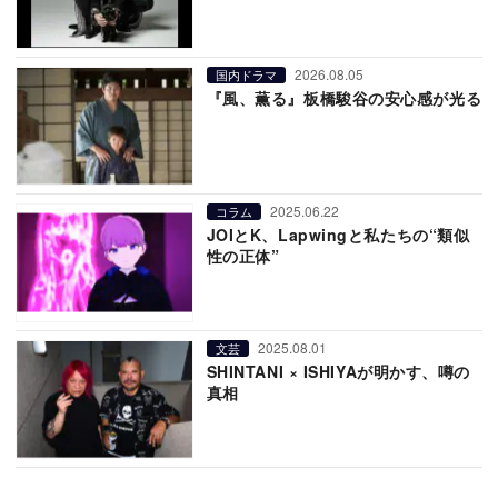
2026.08.05
国内ドラマ
『風、薫る』板橋駿谷の安心感が光る
2025.06.22
コラム
JOIとK、Lapwingと私たちの“類似
性の正体”
2025.08.01
文芸
SHINTANI × ISHIYAが明かす、噂の
真相