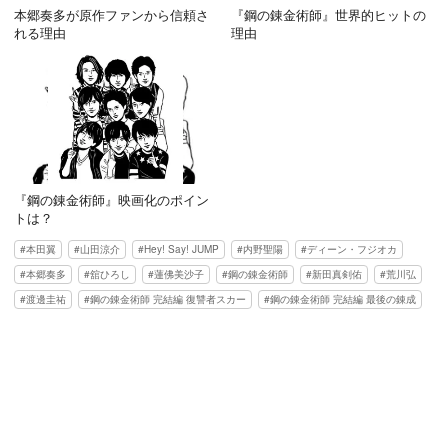
本郷奏多が原作ファンから信頼さ
『鋼の錬金術師』世界的ヒットの
れる理由
理由
『鋼の錬金術師』映画化のポイン
トは？
本田翼
山田涼介
Hey! Say! JUMP
内野聖陽
ディーン・フジオカ
本郷奏多
舘ひろし
蓮佛美沙子
鋼の錬金術師
新田真剣佑
荒川弘
渡邊圭祐
鋼の錬金術師 完結編 復讐者スカー
鋼の錬金術師 完結編 最後の錬成