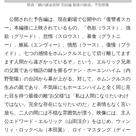
映画『鋼の錬金術師 完結編 最後の錬成』予告映像
公開された予告編は、現在劇場で公開中の『復讐者スカ
ー』本編後に上映されているもの。「色欲（ラスト）、強
欲（グリード）、怠惰（スロウス）、暴食（グラトニ
ー）、嫉妬（エンヴィー）、憤怒（ラース）、傲慢（プラ
イド）。七つの感情をホムンクルスとして切り離してます
ます人間から遠ざかっているぞ」という、エルリック兄弟
の父親であり物語の鍵を握るヴァン・ホーエンハイム（内
野聖陽）の台詞から幕が上がる。対して、ホムンクルスの
生みの親であり、不気味にもホーエンハイムと全く同じ見
た目を持つ最後の敵“お父様”は「私は人間になりたいわけ
ではない。完全な存在になりたいのだ」と表情もなく言い
放ち、二人の間には不穏な雰囲気が漂う。映像には、主人
公エドワード・エルリック（山田涼介）をはじめ、ウィン
リィ・ロックベル（本田翼）、ロイ・マスタング（ディー