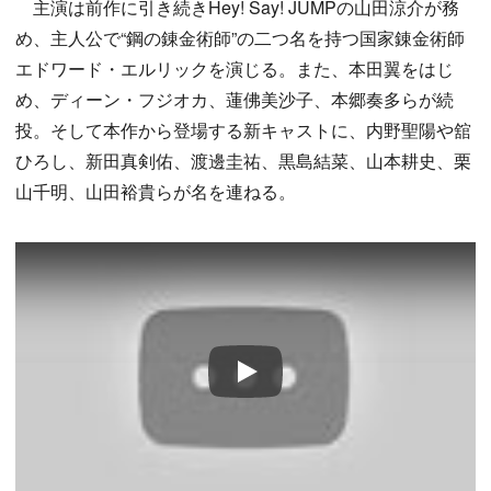
主演は前作に引き続きHey! Say! JUMPの山田涼介が務
め、主人公で“鋼の錬金術師”の二つ名を持つ国家錬金術師
エドワード・エルリックを演じる。また、本田翼をはじ
め、ディーン・フジオカ、蓮佛美沙子、本郷奏多らが続
投。そして本作から登場する新キャストに、内野聖陽や舘
ひろし、新田真剣佑、渡邊圭祐、黒島結菜、山本耕史、栗
山千明、山田裕貴らが名を連ねる。
Play