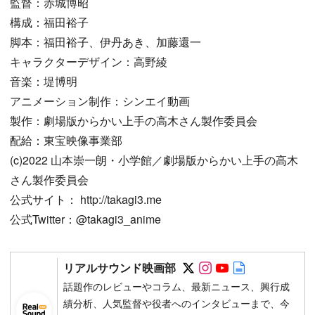
監督：赤城博昭
構成：福田裕子
脚本：福田裕子、伊丹あき、加藤還一
キャラクターデザイン：高野綾
音楽：堤博明
アニメーション制作：シンエイ動画
製作：劇場版からかい上手の高木さん製作委員会
配給：東宝映像事業部
(c)2022 山本崇一朗・小学館／劇場版からかい上手の高木
さん製作委員会
公式サイト： http://takagi3.me
公式Twitter：@takagi3_anime
Follow on SNS
Follow on SNS
Follow on SN
Author web 
リアルサウンド映画部
話題作のレビューやコラム、最新ニュース、興行成
績分析、人気監督や役者へのインタビューまで、今