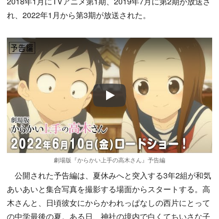
2018年1月にTVアニメ第1期、2019年7月に第2期が放送さ
れ、2022年1月から第3期が放送された。
Play
劇場版『からかい上手の高木さん』予告編
公開された予告編は、夏休みへと突入する3年2組が和気
あいあいと集合写真を撮影する場面からスタートする。高
木さんと、日頃彼女にからかわれっぱなしの西片にとって
の中学最後の夏。ある日、神社の境内で白くてちいさな子