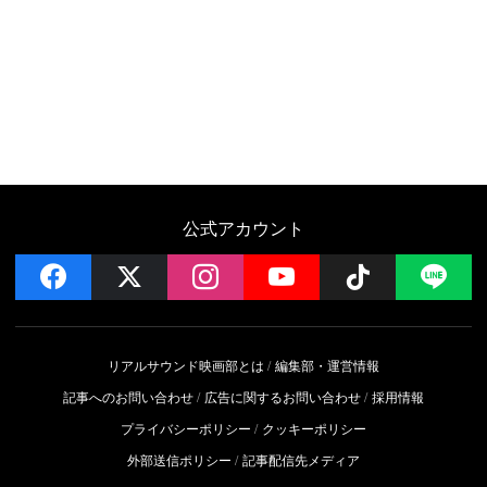
公式アカウント
facebook
x
instagram
YouTube
Follow on 
LI
リアルサウンド映画部とは
編集部・運営情報
記事へのお問い合わせ
広告に関するお問い合わせ
採用情報
プライバシーポリシー
クッキーポリシー
外部送信ポリシー
記事配信先メディア