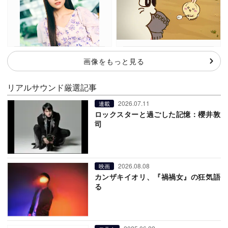
画像をもっと見る
リアルサウンド厳選記事
2026.07.11
連載
ロックスターと過ごした記憶：櫻井敦
司
2026.08.08
映画
カンザキイオリ、『禍禍女』の狂気語
る