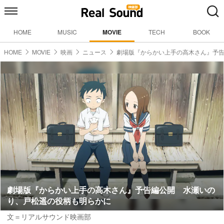
HOME
MUSIC
MOVIE
TECH
BOOK
HOME
MOVIE
映画
ニュース
劇場版『からかい上手の高木さん』予
劇場版『からかい上手の高木さん』予告編公開 水瀬いの
り、戸松遥の役柄も明らかに
文＝リアルサウンド映画部