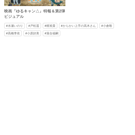
映画『ゆるキャン△』特報＆第2弾
ビジュアル
水瀬いのり
戸松遥
梶裕貴
からかい上手の高木さん
小倉唯
高橋李依
小原好美
落合福嗣