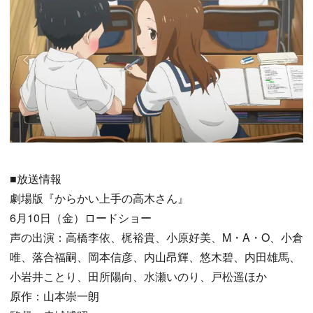
■放送情報
劇場版『からかい上手の高木さん』
6月10日（金）ロードショー
声の出演：高橋李依、梶裕貴、小原好美、M・A・O、小倉
唯、落合福嗣、岡本信彦、内山昂輝、悠木碧、内田雄馬、
小岩井ことり、田所陽向、水瀬いのり、戸松遥ほか
原作：山本崇一朗