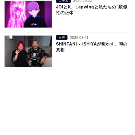
2025.06.22
コラム
JOIとK、Lapwingと私たちの“類似
性の正体”
2025.08.01
文芸
SHINTANI × ISHIYAが明かす、噂の
真相