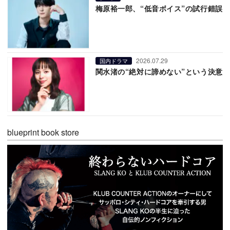
梅原裕一郎、“低音ボイス”の試行錯誤
2026.07.29
国内ドラマ
関水渚の“絶対に諦めない”という決意
blueprint book store