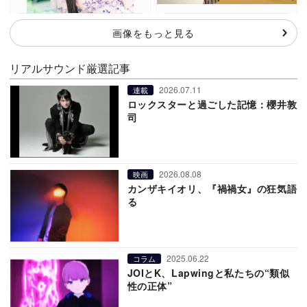
画像をもっと見る
リアルサウンド厳選記事
2026.07.11
連載
ロックスターと過ごした記憶：櫻井敦
司
2026.08.08
映画
カンザキイオリ、『禍禍女』の狂気語
る
2025.06.22
コラム
JOIとK、Lapwingと私たちの“類似
性の正体”