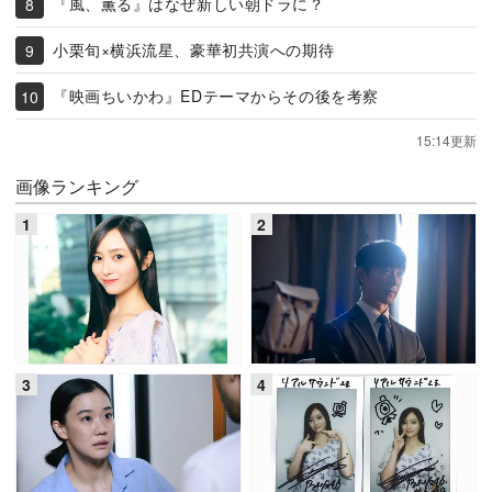
『風、薫る』はなぜ新しい朝ドラに？
小栗旬×横浜流星、豪華初共演への期待
『映画ちいかわ』EDテーマからその後を考察
15:14更新
画像ランキング