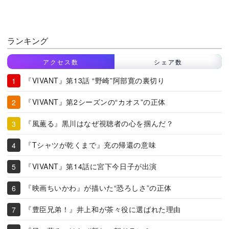
ランキング
アクセス数
シェア数
『VIVANT』第13話 “野崎”阿部寛の裏切り
『VIVANT』第2シーズンの“カオス”の正体
『風薫る』黒川はなぜ視聴者の心を掴んだ？
『Tシャツが乾くまで』充の帰還の意味
『VIVANT』第14話に宮下今日子が出演
『映画ちいかわ』が描いた“恐ろしさ”の正体
『豊臣兄弟！』井上和が茶々役に選ばれた理由