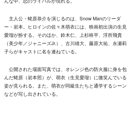
んな中、恋のライバルが現れる。
主人公・蛯原恭介を演じるのは、Snow Manのリーダ
ー・岩本。ヒロインの佐々木萌衣には、映画初出演の生見
愛瑠が扮する。そのほか、鈴木仁、上杉柊平、浮所飛貴
（美少年／ジャニーズJr.）、古川雄大、藤原大祐、永瀬莉
子らがキャストに名を連ねている。
公開された場面写真では、オレンジ色の防火服に身を包
んだ蛯原（岩本照）が、萌衣（生見愛瑠）に微笑んでいる
姿が見られる。また、萌衣が同級生たちと通学するシーン
などが写し出されている。