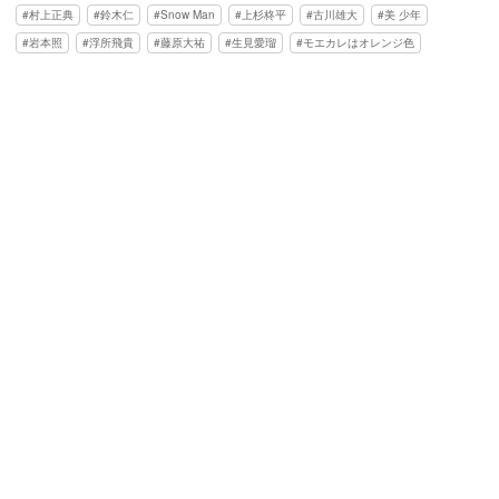
村上正典
鈴木仁
Snow Man
上杉柊平
古川雄大
美 少年
岩本照
浮所飛貴
藤原大祐
生見愛瑠
モエカレはオレンジ色