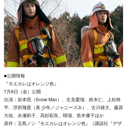
■公開情報
『モエカレはオレンジ色』
7月8日（金）公開
出演：岩本照（Snow Man）、生見愛瑠、鈴木仁、上杉柊
平、浮所飛貴（美 少年／ジャニーズJr.）、古川雄大、藤原
大祐、永瀬莉子、高杉彩良、晴瑠、笛木優子ほか
原作：玉島ノン『モエカレはオレンジ色』（講談社『デザ