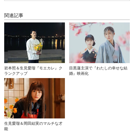
関連記事
岩本照＆生見愛瑠『モエカレ』ク
目黒蓮主演で『わたしの幸せな結
ランクアップ
婚』映画化
生見愛瑠＆岡田結実のマルチな才
能