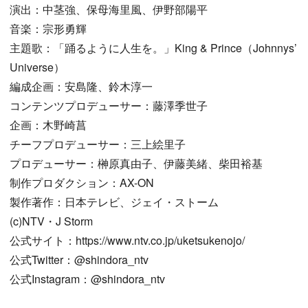
演出：中茎強、保母海里風、伊野部陽平
音楽：宗形勇輝
主題歌：「踊るように人生を。」King & Prince（Johnnys’
Universe）
編成企画：安島隆、鈴木淳一
コンテンツプロデューサー：藤澤季世子
企画：木野崎菖
チーフプロデューサー：三上絵里子
プロデューサー：榊原真由子、伊藤美緒、柴田裕基
制作プロダクション：AX-ON
製作著作：日本テレビ、ジェイ・ストーム
(c)NTV・J Storm
公式サイト：https://www.ntv.co.jp/uketsukenojo/
公式Twitter：@shindora_ntv
公式Instagram：@shindora_ntv