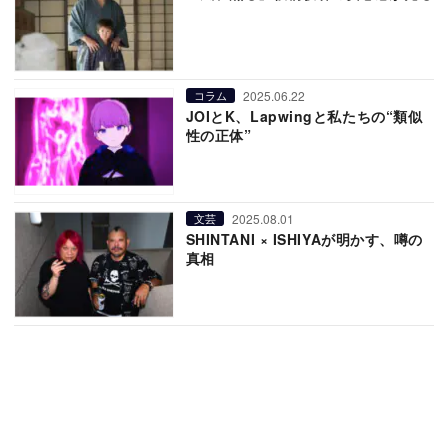
2025.06.22
コラム
JOIとK、Lapwingと私たちの“類似
性の正体”
2025.08.01
文芸
SHINTANI × ISHIYAが明かす、噂の
真相