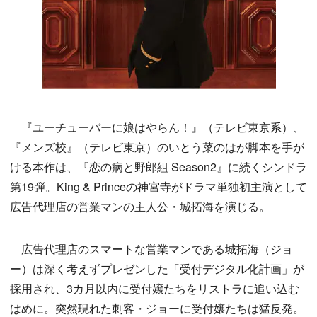
『ユーチューバーに娘はやらん！』（テレビ東京系）、
『メンズ校』（テレビ東京）のいとう菜のはが脚本を手が
ける本作は、『恋の病と野郎組 Season2』に続くシンドラ
第19弾。King & Princeの神宮寺がドラマ単独初主演として
広告代理店の営業マンの主人公・城拓海を演じる。
広告代理店のスマートな営業マンである城拓海（ジョ
ー）は深く考えずプレゼンした「受付デジタル化計画」が
採用され、3カ月以内に受付嬢たちをリストラに追い込む
はめに。突然現れた刺客・ジョーに受付嬢たちは猛反発。