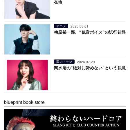
在地
2026.08.01
アニメ
梅原裕一郎、“低音ボイス”の試行錯誤
2026.07.29
国内ドラマ
関水渚の“絶対に諦めない”という決意
blueprint book store