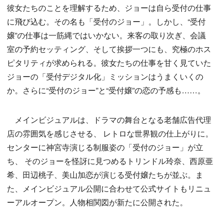
彼女たちのことを理解するため、ジョーは自ら受付の仕事
に飛び込む。その名も「受付のジョー」。しかし、“受付
嬢”の仕事は一筋縄ではいかない。来客の取り次ぎ、会議
室の予約セッティング、そして挨拶一つにも、究極のホス
ピタリティが求められる。彼女たちの仕事を甘く見ていた
ジョーの「受付デジタル化」ミッションはうまくいくの
か。さらに“受付のジョー”と“受付嬢”の恋の予感も……。
メインビジュアルは、ドラマの舞台となる老舗広告代理
店の雰囲気を感じさせる、 レトロな世界観の仕上がりに。
センターに神宮寺演じる制服姿の「受付のジョー」が立
ち、 そのジョーを怪訝に見つめるトリンドル玲奈、西原亜
希、田辺桃子、美山加恋が演じる受付嬢たちが並ぶ。ま
た、メインビジュアル公開に合わせて公式サイトもリニュ
ーアルオープン。人物相関図が新たに公開された。