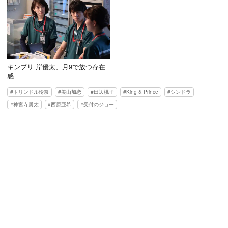
キンプリ 岸優太、月9で放つ存在
感
トリンドル玲奈
美山加恋
田辺桃子
King & Prince
シンドラ
神宮寺勇太
西原亜希
受付のジョー