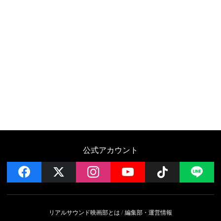
公式アカウント
facebook
x
instagram
YouTube
Follow on 
LI
リアルサウンド映画部とは
編集部・運営情報