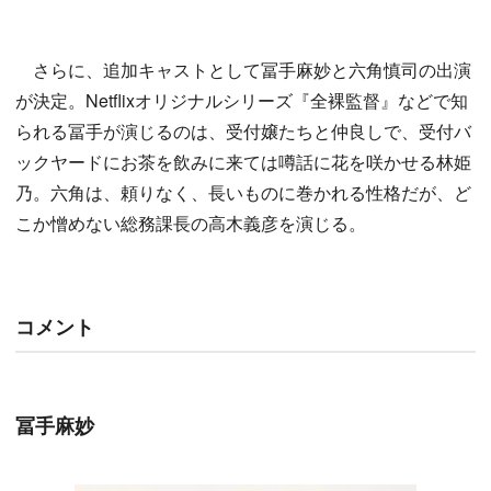
さらに、追加キャストとして冨手麻妙と六角慎司の出演
が決定。Netflixオリジナルシリーズ『全裸監督』などで知
られる冨手が演じるのは、受付嬢たちと仲良しで、受付バ
ックヤードにお茶を飲みに来ては噂話に花を咲かせる林姫
乃。六角は、頼りなく、長いものに巻かれる性格だが、ど
こか憎めない総務課長の高木義彦を演じる。
コメント
冨手麻妙