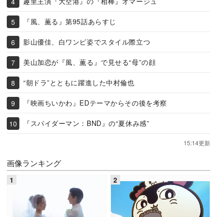
趣里主演『大空港』の『相棒』オマージュ
『風、薫る』第95話あらすじ
影山優佳、白ワンピ姿でスタイル際立つ
美山加恋が『風、薫る』で見せる“母”の顔
“朝ドラ”とともに躍進した中村倫也
『映画ちいかわ』EDテーマからその後を考察
『スパイダーマン：BND』の“夏休み感”
15:14更新
画像ランキング