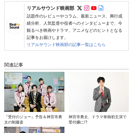
Follow on SNS
Follow on SNS
Follow on SN
Author web 
リアルサウンド映画部
話題作のレビューやコラム、最新ニュース、興行成
績分析、人気監督や役者へのインタビューまで、今
観るべき映画やドラマ、アニメなどのヒントとなる
記事をお届けします。
リアルサウンド映画部の記事一覧はこちら
関連記事
『受付のジョー』予告＆神宮寺勇
神宮寺勇太、ドラマ単独初主演で
太の制服姿
受付嬢に!?